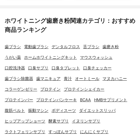
ホワイトニング歯磨き粉関連カテゴリ：おすすめ
商品ランキング
歯ブラシ
電動歯ブラシ
デンタルフロス
舌ブラシ
歯磨き粉
うがい薬
ホームホワイトニングキット
マウスウォッシュ
口腔洗浄器
口臭サプリ
口臭タブレット
口臭チェッカー
歯ブラシ除菌器
歯マニキュア
青汁
オートミール
マヌカハニー
コラーゲンゼリー
プロテイン
プロテインシェイカー
プロテインバー
プロテインパンケーキ
BCAA
HMBサプリメント
腹筋ベルト
振動マシン
ボディスーツ
ダイエットスリッパ
ヒップアップショーツ
酵素サプリ
イヌリンサプリ
ラクトフェリンサプリ
すっぽんサプリ
にんにくサプリ