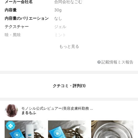
メーカー会社名
合同会社なごむ
内容量
30g
内容量のバリエーション
なし
テクスチャー
ジェル
味・風味
ミント
風味のバリエーション
なし
もっと見る
初回限定価格
あり
全成分
精製水、湿潤剤：ソルビット液、濃グリセ
記載情報ミス報告
リン、有効成分：ポリエチレングリコール4
00、粘度調整剤：カルボキシメチルセルロ
ースナトリウム、キサンタンガム、薬用成
分：グリチルリチン酸2K、イソプロピルメ
クチコミ・評判(1)
チルフェノール、精製水 湿潤剤：ソルビッ
ト液、濃グリセリン 有効成分：ポリエチレ
ングリコール 400 洗浄剤：ヤシ油脂肪酸ア
ミドプロピルベタイン液、N-ラウロイル-L-
モノシル公式レビュアー/美容皮膚科勤務 …
グルタミン酸ナトリウム、甘味剤：キシリ
まるもふ
ット、清掃剤：ヒドロキシアパタイト、ph
調整剤：DL-リンゴ酸、クエン酸ナトリウ
ム、清掃助剤：ポリリン酸ナトリウム、メ
タリン酸ナトリウム、湿潤剤：アロエエキ