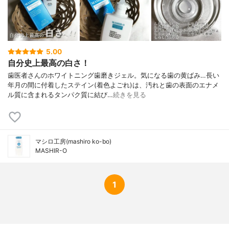
ス(1)、チャエキス(1)、クマザサエキス、香
味剤：1-メントール、ハッカ油、溶剤：エ
タノール、無水エタノール、防腐剤；フェ
ノキシエタノール
5.00
自分史上最高の白さ！
歯医者さんのホワイトニング歯磨きジェル。気になる歯の黄ばみ…長い
年月の間に付着したステイン(着色よごれ)は、汚れと歯の表面のエナメ
ル質に含まれるタンパク質に結び…
続きを見る
マシロ工房(mashiro ko-bo)
MASHIR-O
1