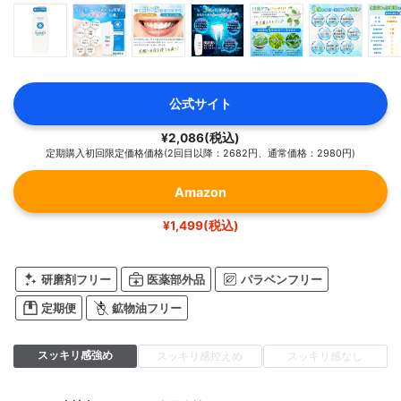
公式サイト
¥2,086(税込)
定期購入初回限定価格価格(2回目以降：2682円、通常価格：2980円)
Amazon
¥1,499(税込)
研磨剤フリー
医薬部外品
パラベンフリー
定期便
鉱物油フリー
スッキリ感強め
スッキリ感控えめ
スッキリ感なし