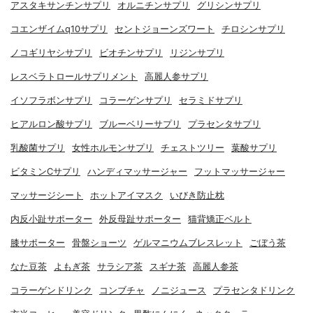
アスタキサンチンサプリ
オルニチンサプリ
グリシンサプリ
コエンザイムq10サプリ
セントジョーンズワート
チロシンサプリ
ノコギリヤシサプリ
ビオチンサプリ
リジンサプリ
レスベラトロールサプリメント
高麗人参サプリ
イソフラボンサプリ
コラーゲンサプリ
セラミドサプリ
ヒアルロン酸サプリ
ブルーベリーサプリ
プラセンタサプリ
乳酸菌サプリ
女性ホルモンサプリ
チェストツリー
葉酸サプリ
ビタミンCサプリ
ハンディマッサージャー
フットマッサージャー
マッサージシート
ホットアイマスク
いびき防止枕
内反小趾サポーター
外反母趾サポーター
猫背矯正ベルト
膝サポーター
骨盤ショーツ
ゲルマニウムブレスレット
ごぼう茶
なた豆茶
よもぎ茶
サラシア茶
スギナ茶
高麗人参茶
コラーゲンドリンク
コンブチャ
ノニジュース
プラセンタドリンク