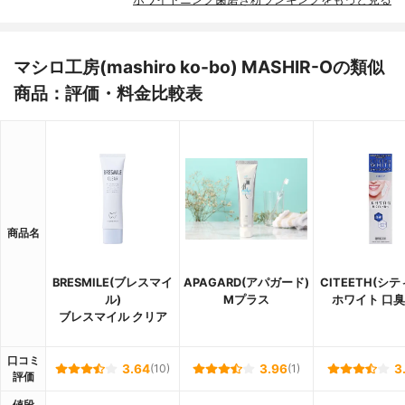
マシロ工房(mashiro ko-bo) MASHIR-Oの類似
商品：評価・料金比較表
商品名
BRESMILE(ブレスマイ
APAGARD(アパガード)
CITEETH(シ
ル)
Mプラス
ホワイト 口
ブレスマイル クリア
口コミ
3.64
(10)
3.96
(1)
3
評価
値段