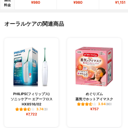
¥980
¥980
¥1,151
料金
オーラルケアの関連商品
PHILIPS(フィリップス)
めぐりズム
ソニッケアー エアーフロス
蒸気でホットアイマスク
HX8516/02
3.94
(80)
¥757
3.74
(3)
¥7,722