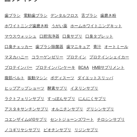
歯ブラシ
電動歯ブラシ
デンタルフロス
舌ブラシ
歯磨き粉
ホワイトニング歯磨き粉
うがい薬
ホームホワイトニングキット
マウスウォッシュ
口腔洗浄器
口臭サプリ
口臭タブレット
口臭チェッカー
歯ブラシ除菌器
歯マニキュア
青汁
オートミール
マヌカハニー
コラーゲンゼリー
プロテイン
プロテインシェイカー
プロテインバー
プロテインパンケーキ
BCAA
HMBサプリメント
腹筋ベルト
振動マシン
ボディスーツ
ダイエットスリッパ
ヒップアップショーツ
酵素サプリ
イヌリンサプリ
ラクトフェリンサプリ
すっぽんサプリ
にんにくサプリ
アスタキサンチンサプリ
オルニチンサプリ
グリシンサプリ
コエンザイムq10サプリ
セントジョーンズワート
チロシンサプリ
ノコギリヤシサプリ
ビオチンサプリ
リジンサプリ