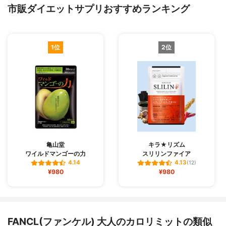
市販ダイエットサプリおすすめランキング
1位
2位
亀山堂
キラ★リズム
ワイルドマンゴーの力
スリリンファイア
4.14
4.13
(12)
¥980
¥980
FANCL(ファンケル) 大人のカロリミットの類似