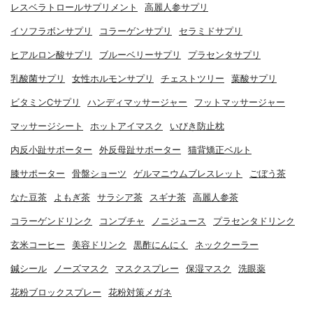
レスベラトロールサプリメント
高麗人参サプリ
イソフラボンサプリ
コラーゲンサプリ
セラミドサプリ
ヒアルロン酸サプリ
ブルーベリーサプリ
プラセンタサプリ
乳酸菌サプリ
女性ホルモンサプリ
チェストツリー
葉酸サプリ
ビタミンCサプリ
ハンディマッサージャー
フットマッサージャー
マッサージシート
ホットアイマスク
いびき防止枕
内反小趾サポーター
外反母趾サポーター
猫背矯正ベルト
膝サポーター
骨盤ショーツ
ゲルマニウムブレスレット
ごぼう茶
なた豆茶
よもぎ茶
サラシア茶
スギナ茶
高麗人参茶
コラーゲンドリンク
コンブチャ
ノニジュース
プラセンタドリンク
玄米コーヒー
美容ドリンク
黒酢にんにく
ネッククーラー
鍼シール
ノーズマスク
マスクスプレー
保湿マスク
洗眼薬
花粉ブロックスプレー
花粉対策メガネ