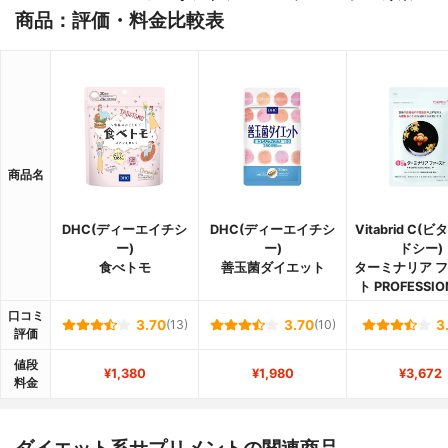
商品：評価・料金比較表
商品名
DHC(ディーエイチシ
DHC(ディーエイチシ
Vitabrid C(
ー)
ー)
ドシー)
食べトモ
善玉菌ダイエット
ターミナリア 
ト PROFESSI
口コミ
3.70
(13)
3.70
(10)
3
評価
値段
¥1,380
¥1,980
¥3,672
料金
ダイエット系サプリメントの関連商品