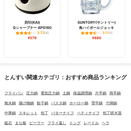
貝印(KAI)
SUNTORY(サントリー)
Qシャープナー AP0160
角ハイボールジョッキ
3.72
3.11
(4)
(1)
¥579
¥880
とんすい関連カテゴリ：おすすめ商品ランキング
フライパン
圧力鍋
電気圧力鍋
土鍋
保温調理鍋
片手鍋
両手鍋
無水鍋
揚げ物鍋
餃子鍋
パスタ鍋
ホーロー鍋
雪平鍋
寸胴鍋
中華鍋
スキレット
包丁
バターナイフ
ペティナイフ
包丁研ぎ器
砥石
まな板
ピーラー
フライ返し
トング
レードル
ヘラ