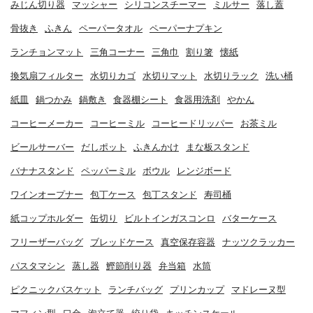
みじん切り器
マッシャー
シリコンスチーマー
ミルサー
落し蓋
骨抜き
ふきん
ペーパータオル
ペーパーナプキン
ランチョンマット
三角コーナー
三角巾
割り箸
懐紙
換気扇フィルター
水切りカゴ
水切りマット
水切りラック
洗い桶
紙皿
鍋つかみ
鍋敷き
食器棚シート
食器用洗剤
やかん
コーヒーメーカー
コーヒーミル
コーヒードリッパー
お茶ミル
ビールサーバー
だしポット
ふきんかけ
まな板スタンド
バナナスタンド
ペッパーミル
ボウル
レンジボード
ワインオープナー
包丁ケース
包丁スタンド
寿司桶
紙コップホルダー
缶切り
ビルトインガスコンロ
バターケース
フリーザーバッグ
ブレッドケース
真空保存容器
ナッツクラッカー
パスタマシン
蒸し器
鰹節削り器
弁当箱
水筒
ピクニックバスケット
ランチバッグ
プリンカップ
マドレーヌ型