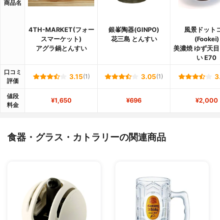
商品名
4TH-MARKET(フォー
銀峯陶器(GINPO)
風景ドット
スマーケット)
花三島 とんすい
(Fookei)
アグラ鍋とんすい
美濃焼 ゆず天目
い E70
口コミ
3.15
(1)
3.05
(1)
3
評価
値段
¥1,650
¥696
¥2,000
料金
食器・グラス・カトラリーの関連商品