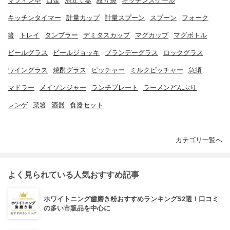
マフィン型
口金
泡立て器
絞り袋
キッチンスケール
キッチンタイマー
計量カップ
計量スプーン
スプーン
フォーク
箸
トレイ
タンブラー
デミタスカップ
マグカップ
マグボトル
ビールグラス
ビールジョッキ
ブランデーグラス
ロックグラス
ワイングラス
焼酎グラス
ピッチャー
ミルクピッチャー
急須
マドラー
メイソンジャー
ランチプレート
ラーメンどんぶり
レンゲ
菜箸
酒器
食器セット
カテゴリ一覧へ
よく見られている人気おすすめ記事
ホワイトニング歯磨き粉おすすめランキング52選！口コミ
の多い市販品を中心に