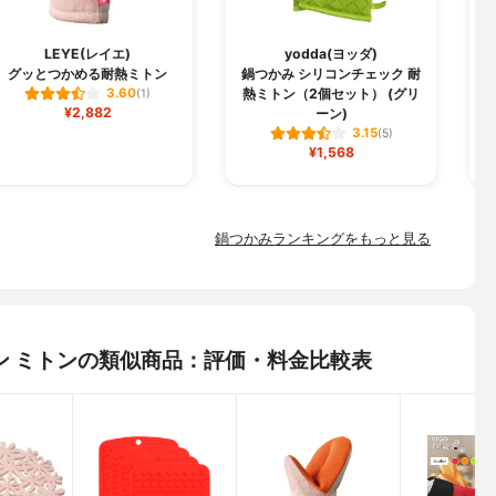
LEYE(レイエ)
yodda(ヨッダ)
グッとつかめる耐熱ミトン
鍋つかみ シリコンチェック 耐
熱ミトン（2個セット） (グリ
3.60
(1)
¥2,882
ーン)
3.15
(5)
¥1,568
鍋つかみランキングをもっと見る
リコン ミトンの類似商品：評価・料金比較表