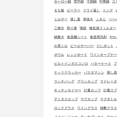
ホーロー鍋
雪平鍋
寸胴鍋
中華鍋
ス
まな板
ピーラー
フライ返し
トング
ミルサー
落し蓋
骨抜き
ふきん
ペー
三角巾
割り箸
懐紙
換気扇フィルター
鍋敷き
食器棚シート
食器用洗剤
やか
お茶ミル
ビールサーバー
だしポット
ボウル
レンジボード
ワインオープナー
ビルトインガスコンロ
バターケース
フ
ナッツクラッカー
パスタマシン
蒸し器
ランチバッグ
プリンカップ
マドレーヌ
キッチンタイマー
計量カップ
計量スプ
デミタスカップ
マグカップ
マグボトル
ロックグラス
ワイングラス
焼酎グラス
メイソンジャー
ランチプレート
ラーメ