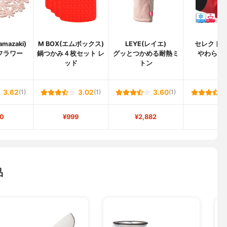
mazaki)
M BOX(エムボックス)
LEYE(レイエ)
セレクト
フラワー
鍋つかみ４枚セット レ
グッとつかめる耐熱ミ
やわらか
ッド
トン
3.62
(1)
3.02
(1)
3.60
(1)
0
¥999
¥2,882
-
品