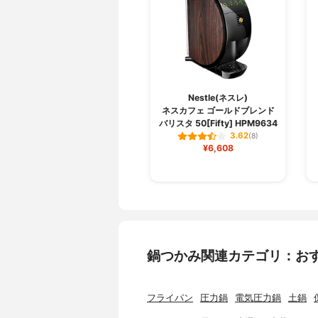
Nestle(ネスレ)
ネスカフェ ゴールドブレンド
バリスタ 50[Fifty] HPM9634
3.62
(8)
¥6,608
鍋つかみ関連カテゴリ：お
フライパン
圧力鍋
電気圧力鍋
土鍋