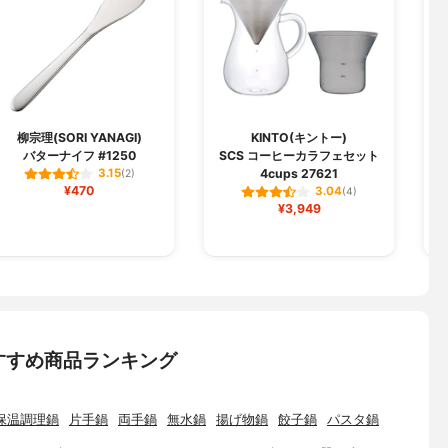
柳宗理(SORI YANAGI)
KINTO(キントー)
バターナイフ #1250
SCS コーヒーカラフェセット
4cups 27621
3.15
(2)
¥470
3.04
(4)
¥3,949
すすめ商品ランキング
保温調理鍋
片手鍋
両手鍋
無水鍋
揚げ物鍋
餃子鍋
パスタ鍋