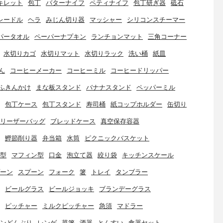
キレット
包丁
バターナイフ
ペティナイフ
包丁研ぎ器
砥石
レードル
ヘラ
みじん切り器
マッシャー
シリコンスチーマー
パータオル
ペーパーナプキン
ランチョンマット
三角コーナー
水切りカゴ
水切りマット
水切りラック
洗い桶
紙皿
ん
コーヒーメーカー
コーヒーミル
コーヒードリッパー
ふきんかけ
まな板スタンド
バナナスタンド
ペッパーミル
包丁ケース
包丁スタンド
寿司桶
紙コップホルダー
缶切り
リーザーバッグ
ブレッドケース
真空保存容器
鰹節削り器
弁当箱
水筒
ピクニックバスケット
型
マフィン型
口金
泡立て器
絞り袋
キッチンスケール
ーン
スプーン
フォーク
箸
トレイ
タンブラー
ビールグラス
ビールジョッキ
ブランデーグラス
ピッチャー
ミルクピッチャー
急須
マドラー
ンどんぶり
レンゲ
菜箸
酒器
とんすい
食器セット