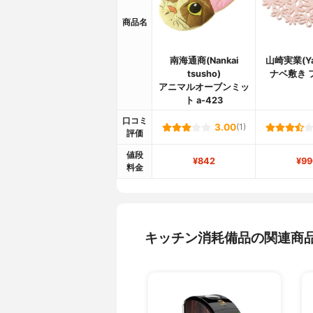
商品名
南海通商(Nankai
山崎実業(Ya
tsusho)
ナベ敷き 
アニマルオーブンミッ
ト a-423
口コミ
3.00
(1)
評価
値段
¥842
¥99
料金
キッチン消耗備品の関連商