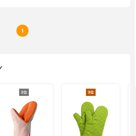
1
グ
2位
3位