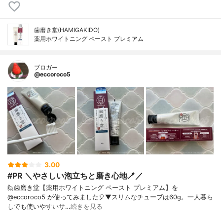
歯磨き堂(HAMIGAKIDO)
薬用ホワイトニング ペースト プレミアム
ブロガー
@eccoroco5
3.00
#PR ＼やさしい泡立ちと磨き心地🪥／ ⁡
🙋歯磨き堂【薬用ホワイトニング ペースト プレミアム】を
@eccoroco5 が使ってみました🎈⁡⁡⁡▼⁡⁡スリムなチューブは60g。一人暮ら
しでも使いやすいサ…
続きを見る