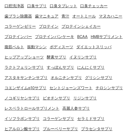
口腔洗浄器
口臭サプリ
口臭タブレット
口臭チェッカー
歯ブラシ除菌器
歯マニキュア
青汁
オートミール
マヌカハニー
コラーゲンゼリー
プロテイン
プロテインシェイカー
プロテインバー
プロテインパンケーキ
BCAA
HMBサプリメント
腹筋ベルト
振動マシン
ボディスーツ
ダイエットスリッパ
ヒップアップショーツ
酵素サプリ
イヌリンサプリ
ラクトフェリンサプリ
すっぽんサプリ
にんにくサプリ
アスタキサンチンサプリ
オルニチンサプリ
グリシンサプリ
コエンザイムq10サプリ
セントジョーンズワート
チロシンサプリ
ノコギリヤシサプリ
ビオチンサプリ
リジンサプリ
レスベラトロールサプリメント
高麗人参サプリ
イソフラボンサプリ
コラーゲンサプリ
セラミドサプリ
ヒアルロン酸サプリ
ブルーベリーサプリ
プラセンタサプリ