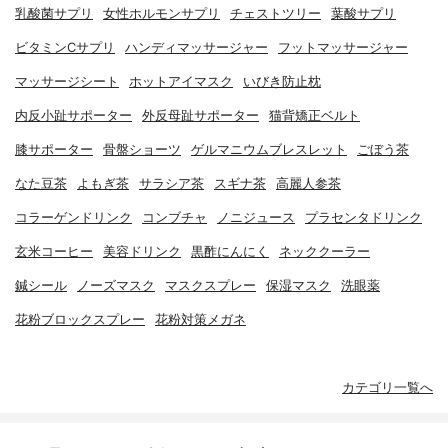
乳酸菌サプリ
女性ホルモンサプリ
チェストツリー
葉酸サプリ
ビタミンCサプリ
ハンディマッサージャー
フットマッサージャー
マッサージシート
ホットアイマスク
いびき防止枕
内反小趾サポーター
外反母趾サポーター
猫背矯正ベルト
膝サポーター
骨盤ショーツ
ゲルマニウムブレスレット
ごぼう茶
なた豆茶
よもぎ茶
サラシア茶
スギナ茶
高麗人参茶
コラーゲンドリンク
コンブチャ
ノニジュース
プラセンタドリンク
玄米コーヒー
美容ドリンク
黒酢にんにく
ネッククーラー
鍼シール
ノーズマスク
マスクスプレー
保湿マスク
洗眼薬
花粉ブロックスプレー
花粉対策メガネ
カテゴリ一覧へ