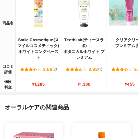
商品名
Smile Cosmetique(ス
TeethLab(ティースラ
クリアクリ
マイルコスメティック)
ボ)
プレミアム 
ホワイトニングペース
ボタニカルホワイト プ
ト
レミアム
口コミ
3.69
(2)
3.92
(1)
3
評価
値段
¥1,285
¥1,386
¥455
料金
オーラルケアの関連商品