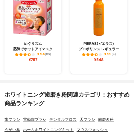
めぐりズム
PIERAS(ピエラス)
蒸気でホットアイマスク
プロポリンス レギュラー
3.94
3.59
(80)
(4)
¥757
¥548
ホワイトニング歯磨き粉関連カテゴリ：おすすめ
商品ランキング
歯ブラシ
電動歯ブラシ
デンタルフロス
舌ブラシ
歯磨き粉
うがい薬
ホームホワイトニングキット
マウスウォッシュ