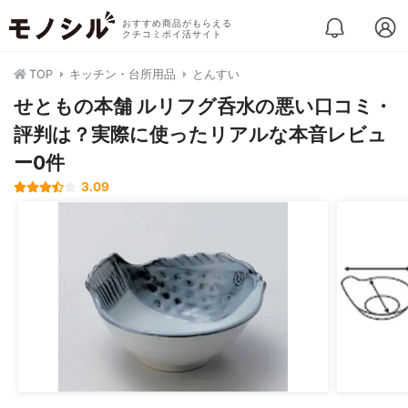
おすすめ商品がもらえる
クチコミポイ活サイト
TOP
キッチン・台所用品
とんすい
せともの本舗 ルリフグ呑水の悪い口コミ・
評判は？実際に使ったリアルな本音レビュ
ー0件
3.09