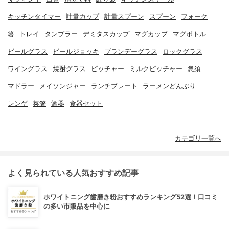
キッチンタイマー
計量カップ
計量スプーン
スプーン
フォーク
箸
トレイ
タンブラー
デミタスカップ
マグカップ
マグボトル
ビールグラス
ビールジョッキ
ブランデーグラス
ロックグラス
ワイングラス
焼酎グラス
ピッチャー
ミルクピッチャー
急須
マドラー
メイソンジャー
ランチプレート
ラーメンどんぶり
レンゲ
菜箸
酒器
食器セット
カテゴリ一覧へ
よく見られている人気おすすめ記事
ホワイトニング歯磨き粉おすすめランキング52選！口コミ
の多い市販品を中心に