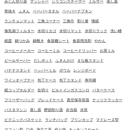
みじん切り器
マッシャー
シリコンスチーマー
ミルサー
落し蓋
骨抜き
ふきん
ペーパータオル
ペーパーナプキン
ランチョンマット
三角コーナー
三角巾
割り箸
懐紙
換気扇フィルター
水切りカゴ
水切りマット
水切りラック
洗い桶
紙皿
鍋つかみ
鍋敷き
食器棚シート
食器用洗剤
やかん
コーヒーメーカー
コーヒーミル
コーヒードリッパー
お茶ミル
ビールサーバー
だしポット
ふきんかけ
まな板スタンド
バナナスタンド
ペッパーミル
ボウル
レンジボード
ワインオープナー
包丁ケース
包丁スタンド
寿司桶
紙コップホルダー
缶切り
ビルトインガスコンロ
バターケース
フリーザーバッグ
ブレッドケース
真空保存容器
ナッツクラッカー
パスタマシン
蒸し器
鰹節削り器
弁当箱
水筒
ピクニックバスケット
ランチバッグ
プリンカップ
マドレーヌ型
マフィン型
口金
泡立て器
絞り袋
キッチンスケール