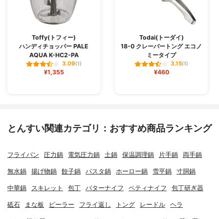
Toffy(トフィー)
Todai(トーダイ)
ハンディチョッパー PALE
18-0 クレーバートング エコノ
AQUA K-HC2-PA
ミータイプ
3.09
3.15
(1)
(1)
¥1,355
¥460
とんすい関連カテゴリ：おすすめ商品ランキング
フライパン
圧力鍋
電気圧力鍋
土鍋
保温調理鍋
片手鍋
両手鍋
無水鍋
揚げ物鍋
餃子鍋
パスタ鍋
ホーロー鍋
雪平鍋
寸胴鍋
中華鍋
スキレット
包丁
バターナイフ
ペティナイフ
包丁研ぎ器
砥石
まな板
ピーラー
フライ返し
トング
レードル
ヘラ