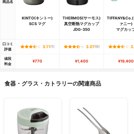
商品名
KINTO(キントー)
THERMOS(サーモス)
TIFFANY&Co
SCS マグ
真空断熱マグカップ
ァニー)
JDG-350
マグカッ
口コミ
3.11
(1)
3.07
(9)
3
評価
値段
¥770
¥1,400
¥19,400
料金
食器・グラス・カトラリーの関連商品