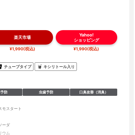
Yahoo!
楽天市場
ショッピング
¥1,990(税込)
¥1,990(税込)
チューブタイプ
キシリトール入り
病予防
虫歯予防
口臭改善（消臭）
スモスタート
ソーダ
リウム