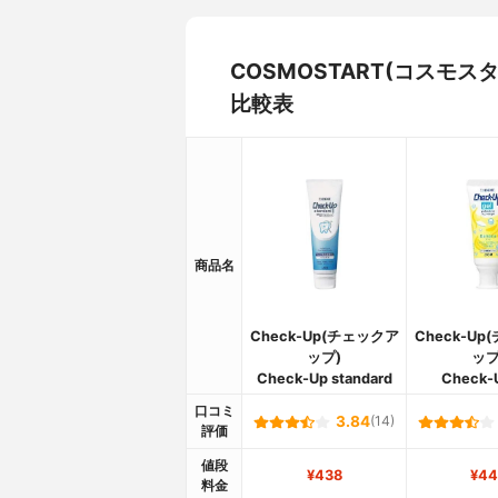
COSMOSTART(コスモ
比較表
商品名
Check-Up(チェックア
Check-U
ップ)
ップ
Check-Up standard
Check-U
口コミ
3.84
(14)
評価
値段
¥438
¥44
料金