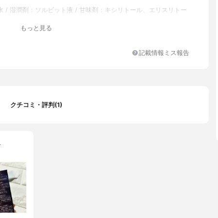
 / 湿潤剤：ソルビット液 / 甘味剤：キシリトール、エリスリトー
剤：キサンタンガム / 粘結剤：アルギン酸ナトリウム / pH調整剤：リ
もっと見る
ナトリウム、リン酸、リン酸二、水素ナトリウム / 香味剤：香料
ソーダ） / 発泡剤：2-アルキル-N-カルボキシメチル-N-ヒドロ
ルイミダゾリニウムベタイン / 清掃助剤：リン酸三、カルシウム、
記載情報ミス報告
トリウム / 保存剤：メチルパラベン / 薬用成分：フッ化ナトリウ
チルピリジニウム
クチコミ・評判(1)
…