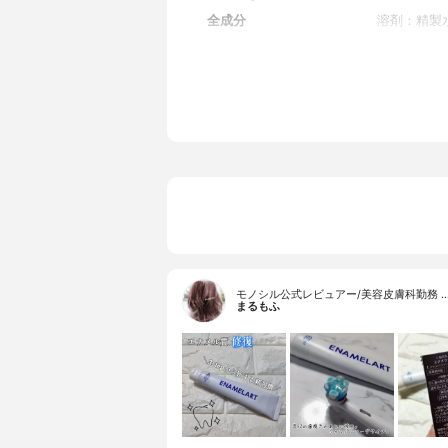
全成分
溶剤：精製水
ル / 増粘
ン酸一水素
（シャンパン
キシ、エチ
ポリリン酸ナ
ム、塩化セ
モノシル公式レビュアー/美容皮膚科勤務 
まるもふ