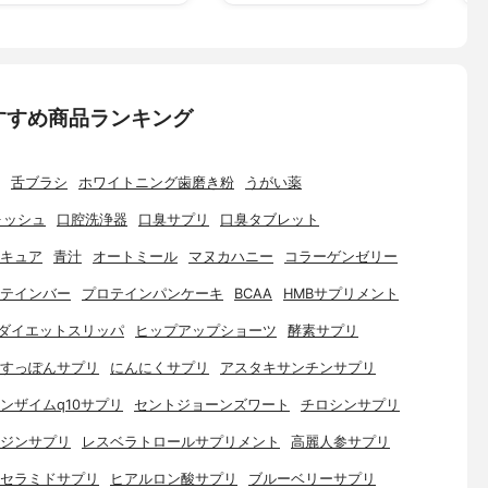
すすめ商品ランキング
舌ブラシ
ホワイトニング歯磨き粉
うがい薬
ォッシュ
口腔洗浄器
口臭サプリ
口臭タブレット
キュア
青汁
オートミール
マヌカハニー
コラーゲンゼリー
テインバー
プロテインパンケーキ
BCAA
HMBサプリメント
ダイエットスリッパ
ヒップアップショーツ
酵素サプリ
すっぽんサプリ
にんにくサプリ
アスタキサンチンサプリ
ンザイムq10サプリ
セントジョーンズワート
チロシンサプリ
ジンサプリ
レスベラトロールサプリメント
高麗人参サプリ
セラミドサプリ
ヒアルロン酸サプリ
ブルーベリーサプリ