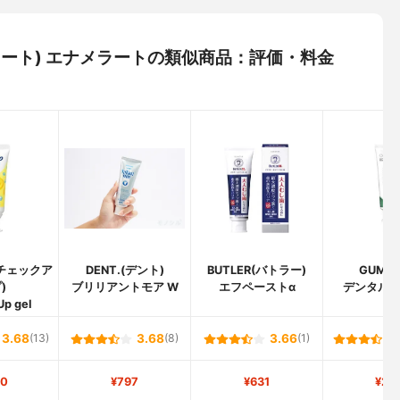
スタート) エナメラートの類似商品：評価・料金
p(チェックア
DENT.(デント)
BUTLER(バトラー)
GUM(
)
ブリリアントモア W
エフペーストα
デンタル
p gel
3.68
(13)
3.68
(8)
3.66
(1)
0
¥797
¥631
¥27