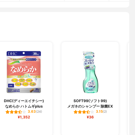
DHC(ディーエイチシー)
SOFT99(ソフト99)
なめらか ハトムギplus
メガネのシャンプー 除菌EX
3.63
3.15
(24)
(2)
¥1,352
¥36