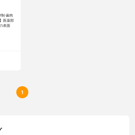
制·歯肉
】医薬部
の表面
1
グ