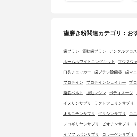
歯磨き粉関連カテゴリ：お
歯ブラシ
電動歯ブラシ
デンタルフロス
ホームホワイトニングキット
マウスウ
口臭チェッカー
歯ブラシ除菌器
歯マニ
プロテイン
プロテインシェイカー
プロ
腹筋ベルト
振動マシン
ボディスーツ
イヌリンサプリ
ラクトフェリンサプリ
オルニチンサプリ
グリシンサプリ
コエ
ノコギリヤシサプリ
ビオチンサプリ
リ
イソフラボンサプリ
コラーゲンサプリ