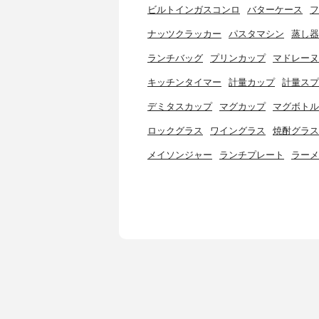
ビルトインガスコンロ
バターケース
フ
ナッツクラッカー
パスタマシン
蒸し器
ランチバッグ
プリンカップ
マドレーヌ
キッチンタイマー
計量カップ
計量スプ
デミタスカップ
マグカップ
マグボトル
ロックグラス
ワイングラス
焼酎グラス
メイソンジャー
ランチプレート
ラーメ