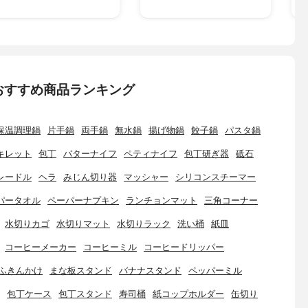
おすすめ商品ランキング
保温調理鍋
片手鍋
両手鍋
無水鍋
揚げ物鍋
餃子鍋
パスタ鍋
キレット
包丁
バターナイフ
ペティナイフ
包丁研ぎ器
砥石
レードル
ヘラ
みじん切り器
マッシャー
シリコンスチーマー
パータオル
ペーパーナプキン
ランチョンマット
三角コーナー
水切りカゴ
水切りマット
水切りラック
洗い桶
紙皿
コーヒーメーカー
コーヒーミル
コーヒードリッパー
ふきんかけ
まな板スタンド
バナナスタンド
ペッパーミル
包丁ケース
包丁スタンド
寿司桶
紙コップホルダー
缶切り