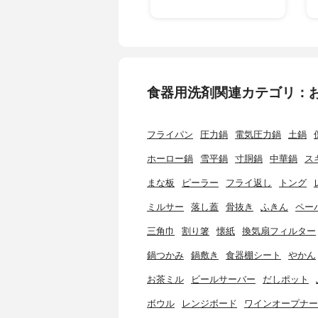
食器用洗剤関連カテゴリ：
フライパン
圧力鍋
電気圧力鍋
土鍋
ホーロー鍋
雪平鍋
寸胴鍋
中華鍋
ス
まな板
ピーラー
フライ返し
トング
ミルサー
落し蓋
骨抜き
ふきん
ペー
三角巾
割り箸
懐紙
換気扇フィルター
鍋つかみ
鍋敷き
食器棚シート
やかん
お茶ミル
ビールサーバー
だしポット
ボウル
レンジボード
ワインオープナー