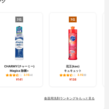
ング
2位
3位
CHARMY(チャーミー)
花王(kao)
Magica 除菌+
キュキュット
3.15
3.15
(4)
(9)
¥141
¥138
食器用洗剤ランキングをもっと見る