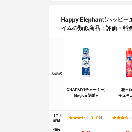
Happy Elephant(ハ
イムの類似商品：評価・料
商品名
CHARMY(チャーミー)
花王(k
Magica 除菌+
キュキ
口コミ
3.15
(4)
評価
値段