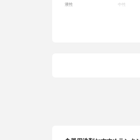
液性
中性
界面活性剤の配合割合
11％
ボトル
ディスペン
内容量
300ml
詰め替え
あり