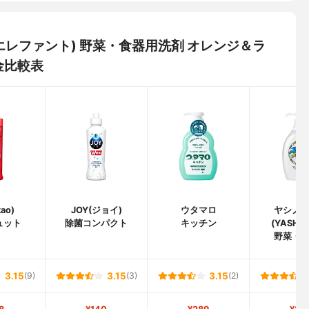
ッピーエレファント) 野菜・食器用洗剤 オレンジ＆ラ
金比較表
ao)
JOY(ジョイ)
ウタマロ
ヤシノ
ュット
除菌コンパクト
キッチン
(YASHIN
野菜・
3.15
(9)
3.15
(3)
3.15
(2)