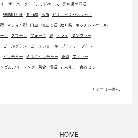
リーザーバッグ
ブレッドケース
真空保存容器
鰹節削り器
弁当箱
水筒
ピクニックバスケット
型
マフィン型
口金
泡立て器
絞り袋
キッチンスケール
ーン
スプーン
フォーク
箸
トレイ
タンブラー
ビールグラス
ビールジョッキ
ブランデーグラス
ピッチャー
ミルクピッチャー
急須
マドラー
ンどんぶり
レンゲ
菜箸
酒器
とんすい
食器セット
カテゴリ一覧へ
HOME