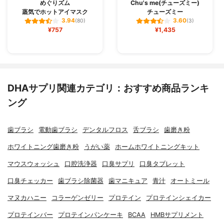
めぐりズム
Chu's me(チューズミー)
蒸気でホットアイマスク
チューズミー
3.94
3.60
(80)
(3)
¥757
¥1,435
DHAサプリ関連カテゴリ：おすすめ商品ランキ
ング
歯ブラシ
電動歯ブラシ
デンタルフロス
舌ブラシ
歯磨き粉
ホワイトニング歯磨き粉
うがい薬
ホームホワイトニングキット
マウスウォッシュ
口腔洗浄器
口臭サプリ
口臭タブレット
口臭チェッカー
歯ブラシ除菌器
歯マニキュア
青汁
オートミール
マヌカハニー
コラーゲンゼリー
プロテイン
プロテインシェイカー
プロテインバー
プロテインパンケーキ
BCAA
HMBサプリメント