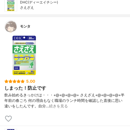
DHC(ディーエイチシー)
さえざえ
モンタ
5.00
しまった！防止です
飲み始めるきっかけは・・・+@+@+@+@+ さえざえ+@+@+@+@+半
年前の春ごろ 何の理由もなく職場のランチ時間を確認した直後に思い
違いをしたんです。自分…
続きを見る