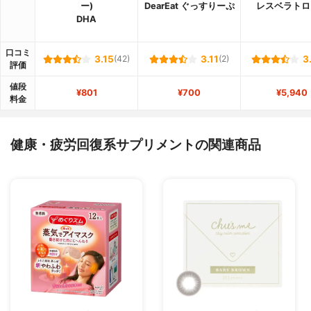
ー)
DearEat ぐっすりーぷ
レスベラトロ
DHA
口コミ
3.15
(42)
3.11
(2)
3
評価
値段
¥801
¥700
¥5,940
料金
健康・疲労回復系サプリメントの関連商品