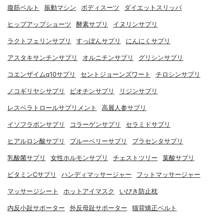
腹筋ベルト
振動マシン
ボディスーツ
ダイエットスリッパ
ヒップアップショーツ
酵素サプリ
イヌリンサプリ
ラクトフェリンサプリ
すっぽんサプリ
にんにくサプリ
アスタキサンチンサプリ
オルニチンサプリ
グリシンサプリ
コエンザイムq10サプリ
セントジョーンズワート
チロシンサプリ
ノコギリヤシサプリ
ビオチンサプリ
リジンサプリ
レスベラトロールサプリメント
高麗人参サプリ
イソフラボンサプリ
コラーゲンサプリ
セラミドサプリ
ヒアルロン酸サプリ
ブルーベリーサプリ
プラセンタサプリ
乳酸菌サプリ
女性ホルモンサプリ
チェストツリー
葉酸サプリ
ビタミンCサプリ
ハンディマッサージャー
フットマッサージャー
マッサージシート
ホットアイマスク
いびき防止枕
内反小趾サポーター
外反母趾サポーター
猫背矯正ベルト