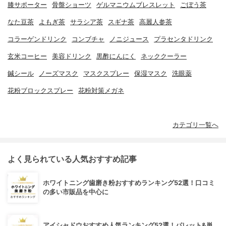
膝サポーター
骨盤ショーツ
ゲルマニウムブレスレット
ごぼう茶
なた豆茶
よもぎ茶
サラシア茶
スギナ茶
高麗人参茶
コラーゲンドリンク
コンブチャ
ノニジュース
プラセンタドリンク
玄米コーヒー
美容ドリンク
黒酢にんにく
ネッククーラー
鍼シール
ノーズマスク
マスクスプレー
保湿マスク
洗眼薬
花粉ブロックスプレー
花粉対策メガネ
カテゴリ一覧へ
よく見られている人気おすすめ記事
ホワイトニング歯磨き粉おすすめランキング52選！口コミ
の多い市販品を中心に
アイシャドウおすすめ人気ランキング52選！パレット&単