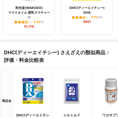
和光堂(WAKODO)
DHC(ディーエイチシー)
ママスタイル 授乳ママチャー
DHA
ジ
3.15
(42)
¥801
3.60
(1)
¥1,179
DHC(ディーエイチシー) さえざえの類似商品：
評価・料金比較表
商品名
DHC(ディーエイチシ
イルミルド
ワカサプ