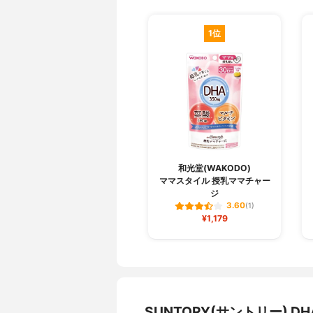
1位
和光堂(WAKODO)
ママスタイル 授乳ママチャー
ジ
3.60
(1)
¥1,179
SUNTORY(サントリー) 