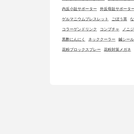
内反小趾サポーター
外反母趾サポータ
ゲルマニウムブレスレット
ごぼう茶
な
コラーゲンドリンク
コンブチャ
ノニジ
黒酢にんにく
ネッククーラー
鍼シール
花粉ブロックスプレー
花粉対策メガネ