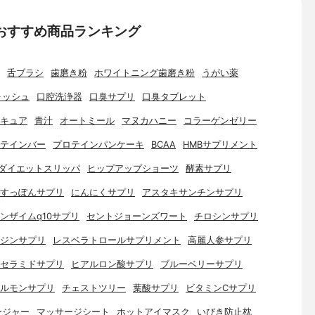
おすすめ商品ランキング
舌ブラシ
歯磨き粉
ホワイトニング歯磨き粉
うがい薬
ォッシュ
口腔洗浄器
口臭サプリ
口臭タブレット
キュア
青汁
オートミール
マヌカハニー
コラーゲンゼリー
テインバー
プロテインパンケーキ
BCAA
HMBサプリメント
ダイエットスリッパ
ヒップアップショーツ
酵素サプリ
すっぽんサプリ
にんにくサプリ
アスタキサンチンサプリ
ンザイムq10サプリ
セントジョーンズワート
チロシンサプリ
ジンサプリ
レスベラトロールサプリメント
高麗人参サプリ
セラミドサプリ
ヒアルロン酸サプリ
ブルーベリーサプリ
ルモンサプリ
チェストツリー
葉酸サプリ
ビタミンCサプリ
ージャー
マッサージシート
ホットアイマスク
いびき防止枕