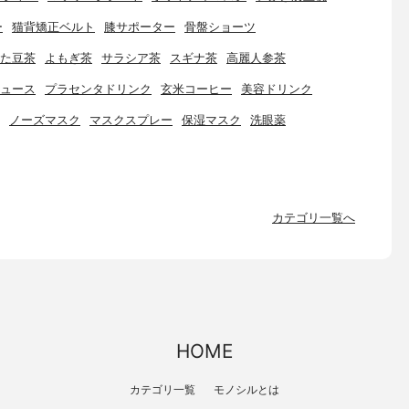
ー
猫背矯正ベルト
膝サポーター
骨盤ショーツ
た豆茶
よもぎ茶
サラシア茶
スギナ茶
高麗人参茶
ュース
プラセンタドリンク
玄米コーヒー
美容ドリンク
ノーズマスク
マスクスプレー
保湿マスク
洗眼薬
カテゴリ一覧へ
HOME
カテゴリ一覧
モノシルとは