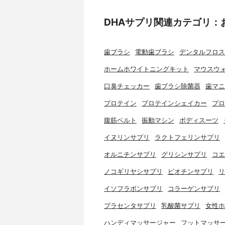
DHAサプリ関連カテゴリ：
歯ブラシ
電動歯ブラシ
デンタルフロス
ホームホワイトニングキット
マウスウ
口臭チェッカー
歯ブラシ除菌器
歯マニ
プロテイン
プロテインシェイカー
プロ
腹筋ベルト
振動マシン
ボディスーツ
イヌリンサプリ
ラクトフェリンサプリ
オルニチンサプリ
グリシンサプリ
コエ
ノコギリヤシサプリ
ビオチンサプリ
リ
イソフラボンサプリ
コラーゲンサプリ
プラセンタサプリ
乳酸菌サプリ
女性ホ
ハンディマッサージャー
フットマッサ