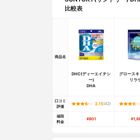
比較表
商品名
DHC(ディーエイチシ
グロースキ
ー)
リラ
DHA
口コミ
3.15
(42)
評価
値段
¥801
¥1,8
料金