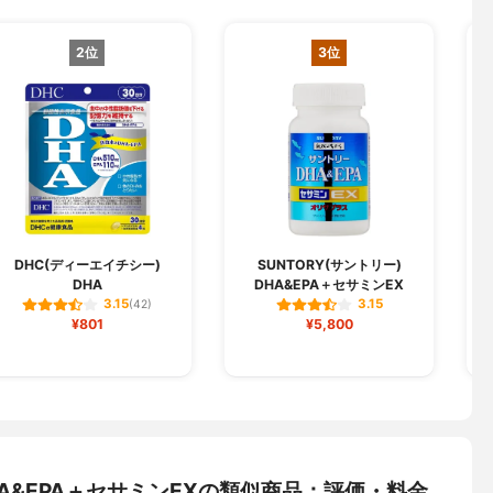
2位
3位
D
DHC(ディーエイチシー)
SUNTORY(サントリー)
DHA
DHA&EPA＋セサミンEX
3.15
3.15
(42)
¥801
¥5,800
DHA&EPA＋セサミンEXの類似商品：評価・料金