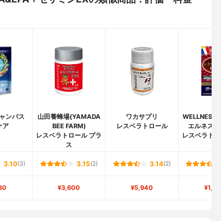
ャンバス
山田養蜂場(YAMADA
ワカサプリ
WELLNESS 
ケア
BEE FARM)
レスベラトロール
エルネスジ
レスベラトロール プラ
レスベラトロ
ス
粒
3.10
(3)
3.15
(2)
3.14
(2)
80
¥3,600
¥5,940
¥1,0