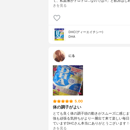
て、私血液がドロドロ…なのでは?!」と飲みはじめ
きを見る
DHC(ディーエイチシー)
DHA
にる
5.00
体の調子がよい
とても良く体の調子頭の動きがスムーズに感じま
強も頑張る気持ちがより一層出て来て楽しい毎日
ていますDHCさん本当にありがとうございます！#d
きを見る