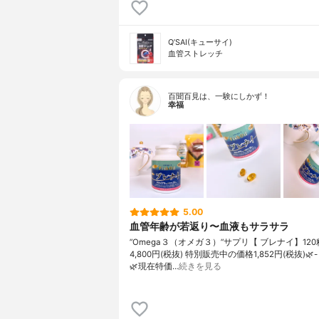
Q’SAI(キューサイ)
血管ストレッチ
百聞百見は、一験にしかず！
幸福
5.00
血管年齢が若返り〜血液もサラサラ
”Omega３（オメガ３）”サプリ【 ブレナイ】120
4,800円(税抜) 特別販売中の価格1,852円(税抜)🌿- - -
🌿現在特価…
続きを見る