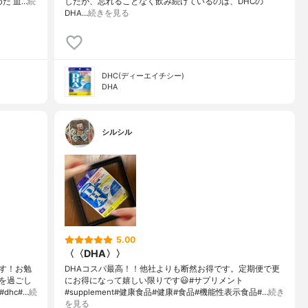
た 血…
続
したが、忘れることなく飲み続けているのは、DHCの
DHA…
続きを見る
DHC(ディーエイチシー)
DHA
シルシル
5.00
〈〈DHA〉〉
す！お勉
DHAコスパ最高！！他社よりも断然お得です。定期便で更
を過ごし
にお得になって嬉しい限りです😃#サプリメント
hc#…
続
#supplement#健康食品#健康#食品#機能性表示食品#…
続き
を見る