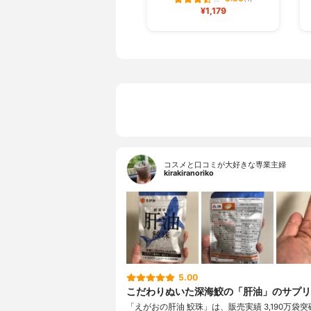
¥1,179
コスメと口コミが大好きな専業主婦
kirakiranoriko
5.00
こだわりぬいた深海鮫の「肝油」のサプリ
「えがおの肝油 鮫珠」は、販売実績 3,190万袋