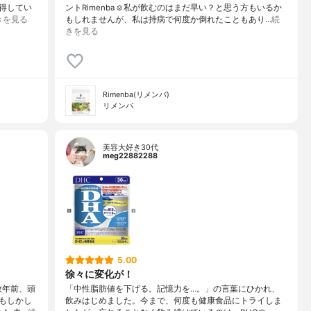
得してい
ントRimenba☺️私が飲むのはまだ早い？と思う方もいるか
きを見る
もしれませんが、私は持病で何度か倒れたこともあり…
続
きを見る
Rimenba(リメンバ)
リメンバ
美容大好き30代
meg22882288
5.00
徐々に変化が！
数年前、頭
「中性脂肪値を下げる。記憶力を…。」の言葉にひかれ、
もしかし
飲みはじめました。今まで、何度も健康食品にトライしま