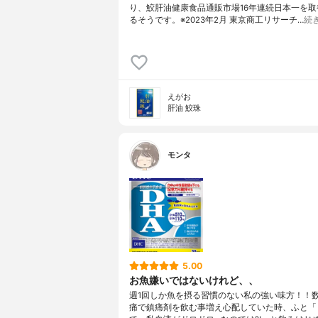
り、鮫肝油健康食品通販市場16年連続日本一を取
るそうです。※2023年2月 東京商工リサーチ…
続
えがお
肝油 鮫珠
モンタ
5.00
お魚嫌いではないけれど、、
週1回しか魚を摂る習慣のない私の強い味方！！
痛で鎮痛剤を飲む事増え心配していた時、ふと「