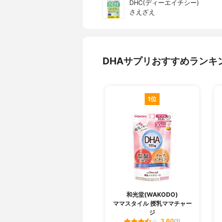
DHC(ディーエイチシー)
さえざえ
DHAサプリおすすめランキ
1位
和光堂(WAKODO)
ママスタイル 授乳ママチャー
ジ
3.60
(1)