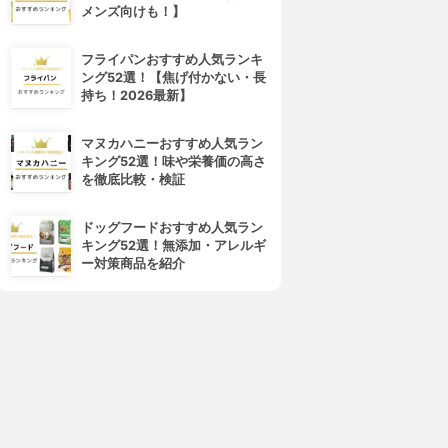
メンズ向けも！】
フライパンおすすめ人気ランキ
ング52選！【焦げ付かない・長
持ち！2026最新】
マヌカハニーおすすめ人気ラン
キング52選！味や栄養価の高さ
を徹底比較・検証
4位
5位
ドッグフードおすすめ人気ラン
キング52選！無添加・アレルギ
ー対策商品を紹介
ear-Natura Style(ディアナ
ogaland(オーガランド)
チュラスタイル)
オメガ3-DHA＆EPA＆α-リノ
DHA
レン酸サプリ
3.15
3.15