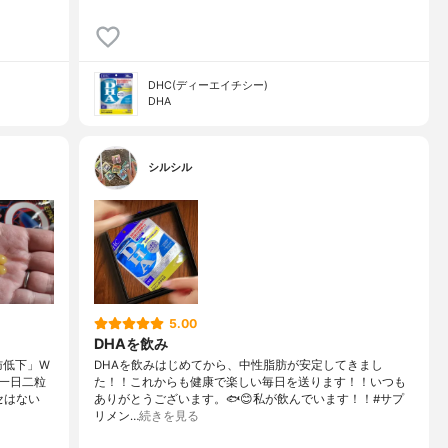
DHC(ディーエイチシー)
DHA
シルシル
5.00
DHAを飲み
肪低下」W
DHAを飲みはじめてから、中性脂肪が安定してきまし
一日二粒
た！！これからも健康で楽しい毎日を送ります！！いつも
セはない
ありがとうございます。🐟😊私が飲んでいます！！#サプ
リメン…
続きを見る