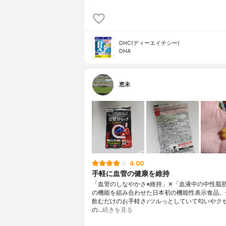
DHC(ディーエイチシー)
DHA
恵未
4.00
手軽に血管の健康を維持
「血管のしなやかさ※維持」✕「血液中の中性脂
の機能を組み合わせた日本初の機能性表示食品。
飲むだけのお手軽さ♪ツルっとしていて匂いやク
の…
続きを見る