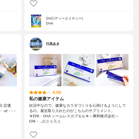
DHC(ディーエイチシー)
DHA
日高あき
4.00
私の健康アイテム
粒 定価
妊活中なので、健康なカラダづくりを心掛けるようにして
 - - -
るの。最近取り入れたのがこちらのサプリメント。
☆EPA・DHA シームレスカプセル☆～興和株式会社～
EPA・…
続きを見る