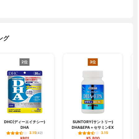
ング
2位
3位
D
DHC(ディーエイチシー)
SUNTORY(サントリー)
DHA
DHA&EPA＋セサミンEX
3.15
3.15
(42)
¥801
¥5,800