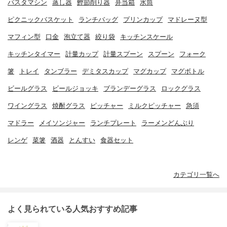
パスタマシン
蒸し器
鰹節削り器
弁当箱
水筒
ピクニックバスケット
ランチバッグ
プリンカップ
マドレーヌ型
マフィン型
口金
泡立て器
絞り袋
キッチンスケール
キッチンタイマー
計量カップ
計量スプーン
スプーン
フォーク
箸
トレイ
タンブラー
デミタスカップ
マグカップ
マグボトル
ビールグラス
ビールジョッキ
ブランデーグラス
ロックグラス
ワイングラス
焼酎グラス
ピッチャー
ミルクピッチャー
急須
マドラー
メイソンジャー
ランチプレート
ラーメンどんぶり
レンゲ
菜箸
酒器
とんすい
食器セット
カテゴリ一覧へ
よく見られている人気おすすめ記事