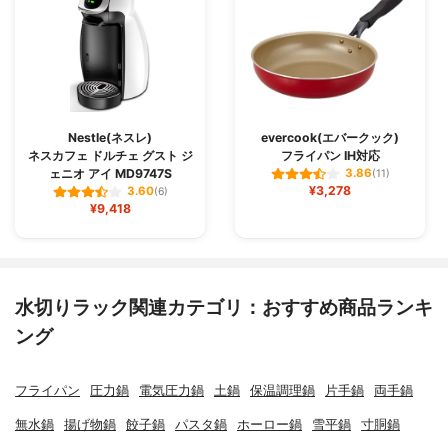
Nestle(ネスレ)
evercook(エバークック)
ネスカフェ ドルチェ グスト ジ
フライパン IH対応
ェニオ アイ MD9747S
3.86
(11)
¥3,278
3.60
(6)
¥9,418
水切りラック関連カテゴリ：おすすめ商品ランキ
ング
フライパン
圧力鍋
電気圧力鍋
土鍋
保温調理鍋
片手鍋
両手鍋
無水鍋
揚げ物鍋
餃子鍋
パスタ鍋
ホーロー鍋
雪平鍋
寸胴鍋