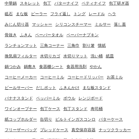
中華鍋
スキレット
包丁
バターナイフ
ペティナイフ
包丁研ぎ器
砥石
まな板
ピーラー
フライ返し
トング
レードル
ヘラ
みじん切り器
マッシャー
シリコンスチーマー
ミルサー
落し蓋
骨抜き
ふきん
ペーパータオル
ペーパーナプキン
ランチョンマット
三角コーナー
三角巾
割り箸
懐紙
換気扇フィルター
水切りカゴ
水切りマット
洗い桶
紙皿
鍋つかみ
鍋敷き
食器棚シート
食器用洗剤
やかん
コーヒーメーカー
コーヒーミル
コーヒードリッパー
お茶ミル
ビールサーバー
だしポット
ふきんかけ
まな板スタンド
バナナスタンド
ペッパーミル
ボウル
レンジボード
ワインオープナー
包丁ケース
包丁スタンド
寿司桶
紙コップホルダー
缶切り
ビルトインガスコンロ
バターケース
フリーザーバッグ
ブレッドケース
真空保存容器
ナッツクラッカー