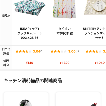
商品名
IKEA(イケア)
きくすい
UNITRIP(アン
タックサムヘート
本柳祝箸 雅
ランチョンマッ
903.428.86
セット
口コミ
3.04
(1)
3.00
(1)
3
評価
値段
¥149
¥1,320
¥1,949
料金
キッチン消耗備品の関連商品