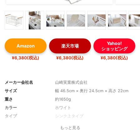
Yahoo!
Amazon
楽天市場
ショッピング
¥6,380(税込)
¥6,380(税込)
¥6,380(税込)
メーカー会社名
山崎実業株式会社
サイズ
幅 46.5cm × 奥行 24.5cm × 高さ 22cm
重さ
約1650g
カラー
ホワイト
タイプ
シンク上タイプ
材質
本体：ステンレススチール（粉体塗装） バ
もっと見る
ー：天然木 ポケット：ABS樹脂
受け皿のスライド
-