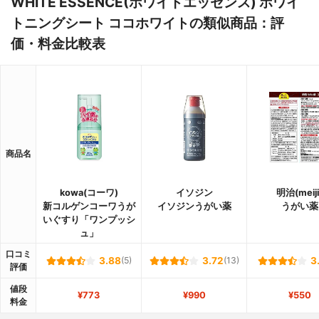
WHITE ESSENCE(ホワイトエッセンス) ホワイ
トニングシート ココホワイトの類似商品：評
価・料金比較表
商品名
kowa(コーワ)
イソジン
明治(meiji
新コルゲンコーワうが
イソジンうがい薬
うがい薬
いぐすり「ワンプッシ
ュ」
口コミ
3.88
(5)
3.72
(13)
3
評価
値段
¥773
¥990
¥550
料金