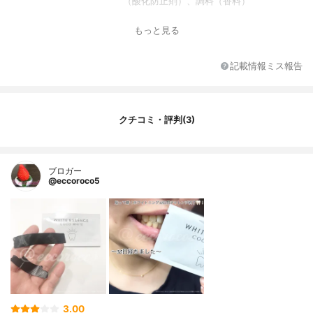
（酸化防止剤）、調料（香料）
素材
炭など
もっと見る
内容量
1箱 30セット
本体サイズ
不明
記載情報ミス報告
分類
化粧品
クチコミ・評判(3)
ブロガー
@eccoroco5
3.00