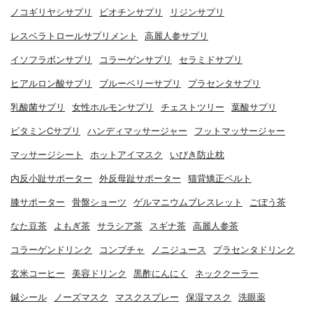
ノコギリヤシサプリ
ビオチンサプリ
リジンサプリ
レスベラトロールサプリメント
高麗人参サプリ
イソフラボンサプリ
コラーゲンサプリ
セラミドサプリ
ヒアルロン酸サプリ
ブルーベリーサプリ
プラセンタサプリ
乳酸菌サプリ
女性ホルモンサプリ
チェストツリー
葉酸サプリ
ビタミンCサプリ
ハンディマッサージャー
フットマッサージャー
マッサージシート
ホットアイマスク
いびき防止枕
内反小趾サポーター
外反母趾サポーター
猫背矯正ベルト
膝サポーター
骨盤ショーツ
ゲルマニウムブレスレット
ごぼう茶
なた豆茶
よもぎ茶
サラシア茶
スギナ茶
高麗人参茶
コラーゲンドリンク
コンブチャ
ノニジュース
プラセンタドリンク
玄米コーヒー
美容ドリンク
黒酢にんにく
ネッククーラー
鍼シール
ノーズマスク
マスクスプレー
保湿マスク
洗眼薬