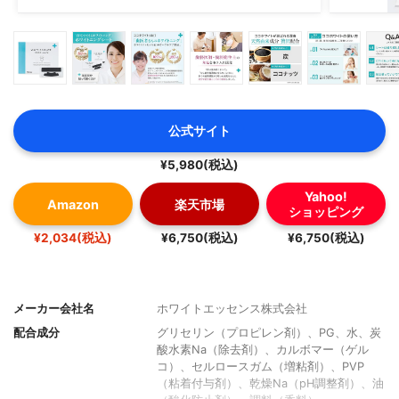
公式サイト
¥5,980(税込)
Yahoo!
Amazon
楽天市場
ショッピング
¥2,034(税込)
¥6,750(税込)
¥6,750(税込)
メーカー会社名
ホワイトエッセンス株式会社
配合成分
グリセリン（プロピレン剤）、PG、水、炭
酸水素Na（除去剤）、カルボマー（ゲル
コ）、セルロースガム（増粘剤）、PVP
（粘着付与剤）、乾燥Na（pH調整剤）、油