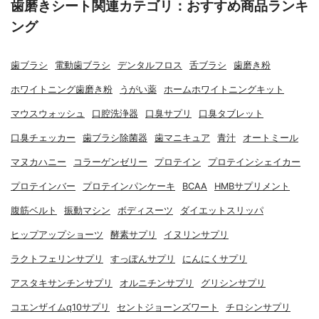
歯磨きシート関連カテゴリ：おすすめ商品ランキ
ング
歯ブラシ
電動歯ブラシ
デンタルフロス
舌ブラシ
歯磨き粉
ホワイトニング歯磨き粉
うがい薬
ホームホワイトニングキット
マウスウォッシュ
口腔洗浄器
口臭サプリ
口臭タブレット
口臭チェッカー
歯ブラシ除菌器
歯マニキュア
青汁
オートミール
マヌカハニー
コラーゲンゼリー
プロテイン
プロテインシェイカー
プロテインバー
プロテインパンケーキ
BCAA
HMBサプリメント
腹筋ベルト
振動マシン
ボディスーツ
ダイエットスリッパ
ヒップアップショーツ
酵素サプリ
イヌリンサプリ
ラクトフェリンサプリ
すっぽんサプリ
にんにくサプリ
アスタキサンチンサプリ
オルニチンサプリ
グリシンサプリ
コエンザイムq10サプリ
セントジョーンズワート
チロシンサプリ