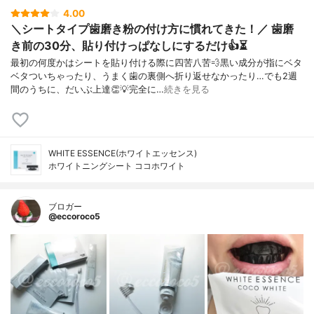
4.00
＼シートタイプ歯磨き粉の付け方に慣れてきた！／ 歯磨
き前の30分、貼り付けっぱなしにするだけ👍⏳
最初の何度かはシートを貼り付ける際に四苦八苦💨黒い成分が指にベタ
ベタついちゃったり、うまく歯の裏側へ折り返せなかったり…でも2週
間のうちに、だいぶ上達👏💡完全に…
続きを見る
WHITE ESSENCE(ホワイトエッセンス)
ホワイトニングシート ココホワイト
ブロガー
@eccoroco5