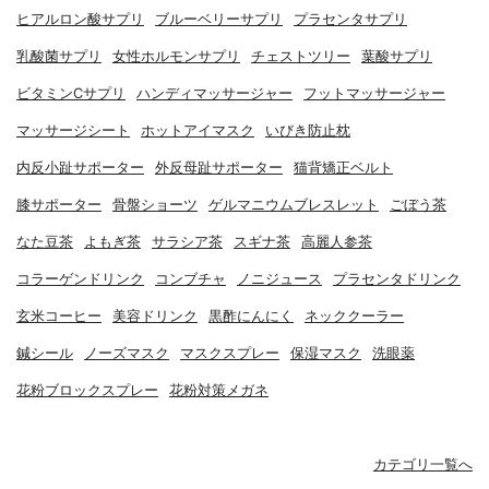
ヒアルロン酸サプリ
ブルーベリーサプリ
プラセンタサプリ
乳酸菌サプリ
女性ホルモンサプリ
チェストツリー
葉酸サプリ
ビタミンCサプリ
ハンディマッサージャー
フットマッサージャー
マッサージシート
ホットアイマスク
いびき防止枕
内反小趾サポーター
外反母趾サポーター
猫背矯正ベルト
膝サポーター
骨盤ショーツ
ゲルマニウムブレスレット
ごぼう茶
なた豆茶
よもぎ茶
サラシア茶
スギナ茶
高麗人参茶
コラーゲンドリンク
コンブチャ
ノニジュース
プラセンタドリンク
玄米コーヒー
美容ドリンク
黒酢にんにく
ネッククーラー
鍼シール
ノーズマスク
マスクスプレー
保湿マスク
洗眼薬
花粉ブロックスプレー
花粉対策メガネ
カテゴリ一覧へ