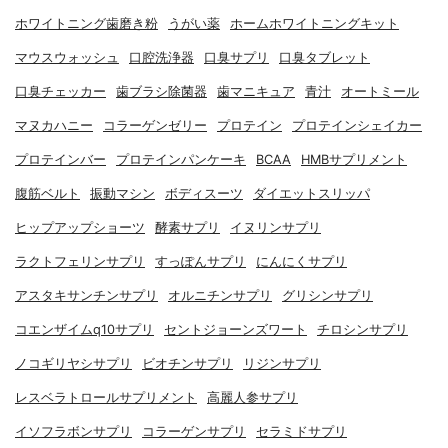
ホワイトニング歯磨き粉
うがい薬
ホームホワイトニングキット
マウスウォッシュ
口腔洗浄器
口臭サプリ
口臭タブレット
口臭チェッカー
歯ブラシ除菌器
歯マニキュア
青汁
オートミール
マヌカハニー
コラーゲンゼリー
プロテイン
プロテインシェイカー
プロテインバー
プロテインパンケーキ
BCAA
HMBサプリメント
腹筋ベルト
振動マシン
ボディスーツ
ダイエットスリッパ
ヒップアップショーツ
酵素サプリ
イヌリンサプリ
ラクトフェリンサプリ
すっぽんサプリ
にんにくサプリ
アスタキサンチンサプリ
オルニチンサプリ
グリシンサプリ
コエンザイムq10サプリ
セントジョーンズワート
チロシンサプリ
ノコギリヤシサプリ
ビオチンサプリ
リジンサプリ
レスベラトロールサプリメント
高麗人参サプリ
イソフラボンサプリ
コラーゲンサプリ
セラミドサプリ