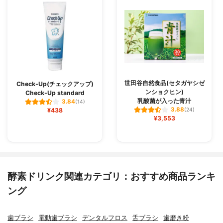
世田谷自然食品(セタガヤシゼ
Check-Up(チェックアップ)
ンショクヒン)
Check-Up standard
乳酸菌が入った青汁
3.84
(14)
3.88
¥438
(24)
¥3,553
酵素ドリンク関連カテゴリ：おすすめ商品ランキ
ング
歯ブラシ
電動歯ブラシ
デンタルフロス
舌ブラシ
歯磨き粉