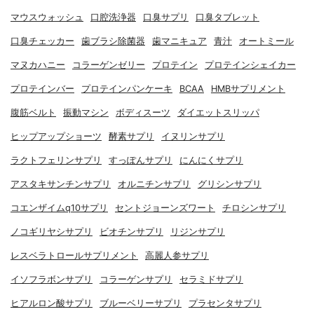
マウスウォッシュ
口腔洗浄器
口臭サプリ
口臭タブレット
口臭チェッカー
歯ブラシ除菌器
歯マニキュア
青汁
オートミール
マヌカハニー
コラーゲンゼリー
プロテイン
プロテインシェイカー
プロテインバー
プロテインパンケーキ
BCAA
HMBサプリメント
腹筋ベルト
振動マシン
ボディスーツ
ダイエットスリッパ
ヒップアップショーツ
酵素サプリ
イヌリンサプリ
ラクトフェリンサプリ
すっぽんサプリ
にんにくサプリ
アスタキサンチンサプリ
オルニチンサプリ
グリシンサプリ
コエンザイムq10サプリ
セントジョーンズワート
チロシンサプリ
ノコギリヤシサプリ
ビオチンサプリ
リジンサプリ
レスベラトロールサプリメント
高麗人参サプリ
イソフラボンサプリ
コラーゲンサプリ
セラミドサプリ
ヒアルロン酸サプリ
ブルーベリーサプリ
プラセンタサプリ