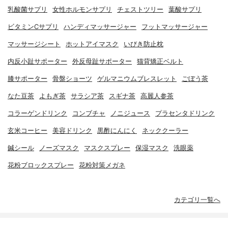
乳酸菌サプリ
女性ホルモンサプリ
チェストツリー
葉酸サプリ
ビタミンCサプリ
ハンディマッサージャー
フットマッサージャー
マッサージシート
ホットアイマスク
いびき防止枕
内反小趾サポーター
外反母趾サポーター
猫背矯正ベルト
膝サポーター
骨盤ショーツ
ゲルマニウムブレスレット
ごぼう茶
なた豆茶
よもぎ茶
サラシア茶
スギナ茶
高麗人参茶
コラーゲンドリンク
コンブチャ
ノニジュース
プラセンタドリンク
玄米コーヒー
美容ドリンク
黒酢にんにく
ネッククーラー
鍼シール
ノーズマスク
マスクスプレー
保湿マスク
洗眼薬
花粉ブロックスプレー
花粉対策メガネ
カテゴリ一覧へ