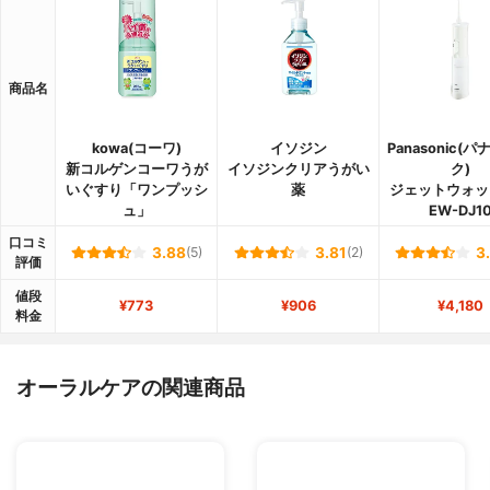
商品名
kowa(コーワ)
イソジン
Panasonic(
新コルゲンコーワうが
イソジンクリアうがい
ク)
いぐすり「ワンプッシ
薬
ジェットウォッ
ュ」
EW-DJ1
口コミ
3.88
(5)
3.81
(2)
3
評価
値段
¥773
¥906
¥4,180
料金
オーラルケアの関連商品