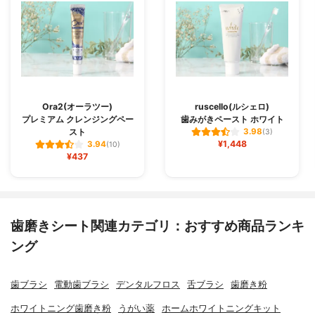
Ora2(オーラツー)
ruscello(ルシェロ)
プレミアム クレンジングペー
歯みがきペースト ホワイト
スト
3.98
(3)
¥1,448
3.94
(10)
¥437
歯磨きシート関連カテゴリ：おすすめ商品ランキ
ング
歯ブラシ
電動歯ブラシ
デンタルフロス
舌ブラシ
歯磨き粉
ホワイトニング歯磨き粉
うがい薬
ホームホワイトニングキット