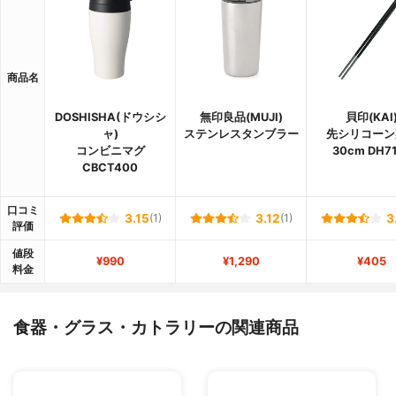
商品名
DOSHISHA(ドウシシ
無印良品(MUJI)
貝印(KAI
ャ)
ステンレスタンブラー
先シリコーン
コンビニマグ
30cm DH7
CBCT400
口コミ
3.15
(1)
3.12
(1)
3
評価
値段
¥990
¥1,290
¥405
料金
食器・グラス・カトラリーの関連商品