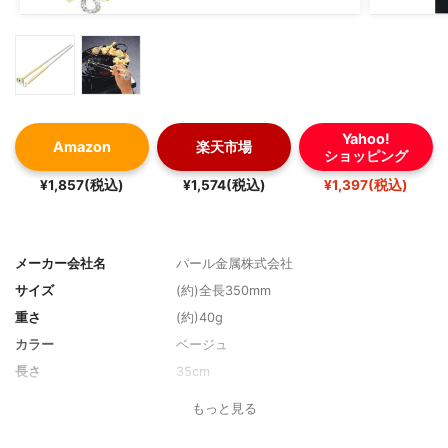
Yahoo!
Amazon
楽天市場
ショッピング
¥1,857(税込)
¥1,574(税込)
¥1,397(税込)
メーカー会社名
パール金属株式会社
サイズ
(約)全長350mm
重さ
(約)40g
カラー
ベージュ
長さ
35cm
素材
ハンドル/ABS樹脂箸/アルミニウム温度計/
もっと見る
バイメタル式
耐熱温度
ハンドル(耐熱温度70度)