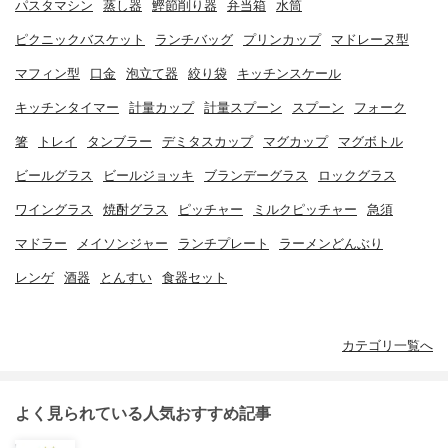
パスタマシン
蒸し器
鰹節削り器
弁当箱
水筒
ピクニックバスケット
ランチバッグ
プリンカップ
マドレーヌ型
マフィン型
口金
泡立て器
絞り袋
キッチンスケール
キッチンタイマー
計量カップ
計量スプーン
スプーン
フォーク
箸
トレイ
タンブラー
デミタスカップ
マグカップ
マグボトル
ビールグラス
ビールジョッキ
ブランデーグラス
ロックグラス
ワイングラス
焼酎グラス
ピッチャー
ミルクピッチャー
急須
マドラー
メイソンジャー
ランチプレート
ラーメンどんぶり
レンゲ
酒器
とんすい
食器セット
カテゴリ一覧へ
よく見られている人気おすすめ記事