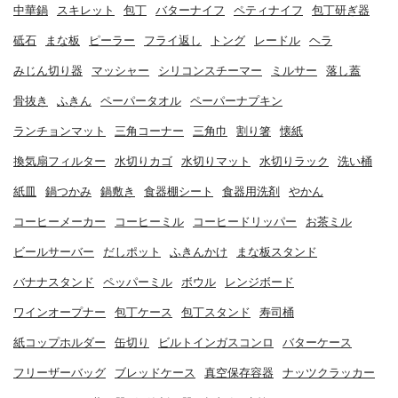
中華鍋
スキレット
包丁
バターナイフ
ペティナイフ
包丁研ぎ器
砥石
まな板
ピーラー
フライ返し
トング
レードル
ヘラ
みじん切り器
マッシャー
シリコンスチーマー
ミルサー
落し蓋
骨抜き
ふきん
ペーパータオル
ペーパーナプキン
ランチョンマット
三角コーナー
三角巾
割り箸
懐紙
換気扇フィルター
水切りカゴ
水切りマット
水切りラック
洗い桶
紙皿
鍋つかみ
鍋敷き
食器棚シート
食器用洗剤
やかん
コーヒーメーカー
コーヒーミル
コーヒードリッパー
お茶ミル
ビールサーバー
だしポット
ふきんかけ
まな板スタンド
バナナスタンド
ペッパーミル
ボウル
レンジボード
ワインオープナー
包丁ケース
包丁スタンド
寿司桶
紙コップホルダー
缶切り
ビルトインガスコンロ
バターケース
フリーザーバッグ
ブレッドケース
真空保存容器
ナッツクラッカー