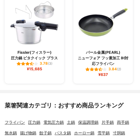
Fissler(フィスラー)
パール金属(PEARL)
圧力鍋 ビタクイック プラス
ニューフォア フッ素加工 IH対
応フライパン
3.78
(3)
¥15,685
3.84
(2)
¥637
菜箸関連カテゴリ：おすすめ商品ランキング
フライパン
圧力鍋
電気圧力鍋
土鍋
保温調理鍋
片手鍋
両手鍋
無水鍋
揚げ物鍋
餃子鍋
パスタ鍋
ホーロー鍋
雪平鍋
寸胴鍋