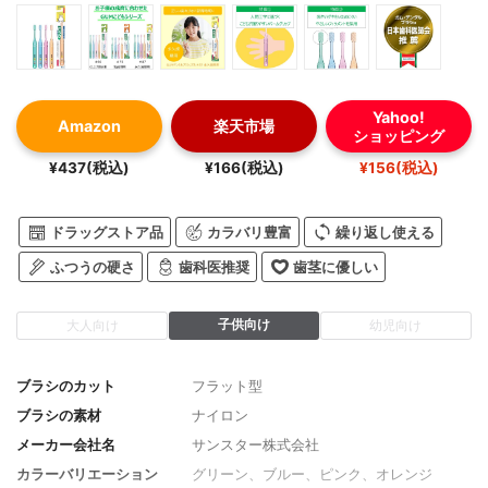
Yahoo!
Amazon
楽天市場
ショッピング
¥437(税込)
¥166(税込)
¥156(税込)
ドラッグストア品
カラバリ豊富
繰り返し使える
ふつうの硬さ
歯科医推奨
歯茎に優しい
子供向け
大人向け
幼児向け
ブラシのカット
フラット型
ブラシの素材
ナイロン
メーカー会社名
サンスター株式会社
カラーバリエーション
グリーン、ブルー、ピンク、オレンジ