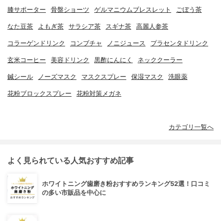
膝サポーター
骨盤ショーツ
ゲルマニウムブレスレット
ごぼう茶
なた豆茶
よもぎ茶
サラシア茶
スギナ茶
高麗人参茶
コラーゲンドリンク
コンブチャ
ノニジュース
プラセンタドリンク
玄米コーヒー
美容ドリンク
黒酢にんにく
ネッククーラー
鍼シール
ノーズマスク
マスクスプレー
保湿マスク
洗眼薬
花粉ブロックスプレー
花粉対策メガネ
カテゴリ一覧へ
よく見られている人気おすすめ記事
ホワイトニング歯磨き粉おすすめランキング52選！口コミ
の多い市販品を中心に