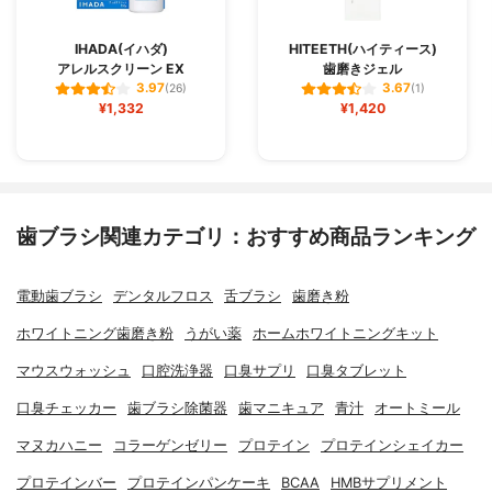
IHADA(イハダ)
HITEETH(ハイティース)
アレルスクリーン EX
歯磨きジェル
3.97
3.67
(26)
(1)
¥1,332
¥1,420
歯ブラシ関連カテゴリ：おすすめ商品ランキング
電動歯ブラシ
デンタルフロス
舌ブラシ
歯磨き粉
ホワイトニング歯磨き粉
うがい薬
ホームホワイトニングキット
マウスウォッシュ
口腔洗浄器
口臭サプリ
口臭タブレット
口臭チェッカー
歯ブラシ除菌器
歯マニキュア
青汁
オートミール
マヌカハニー
コラーゲンゼリー
プロテイン
プロテインシェイカー
プロテインバー
プロテインパンケーキ
BCAA
HMBサプリメント