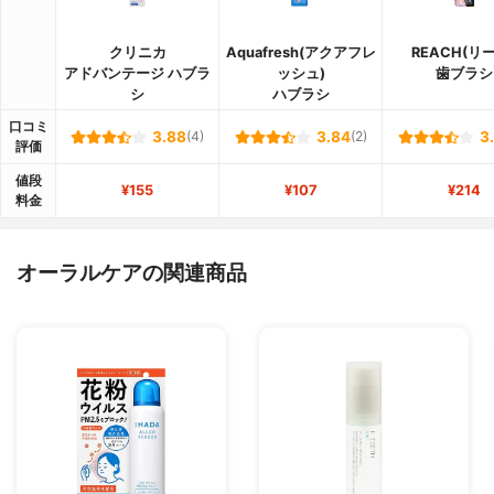
クリニカ
Aquafresh(アクアフレ
REACH(リ
アドバンテージ ハブラ
ッシュ)
歯ブラシ
シ
ハブラシ
口コミ
3.88
(4)
3.84
(2)
3
評価
値段
¥155
¥107
¥214
料金
オーラルケアの関連商品