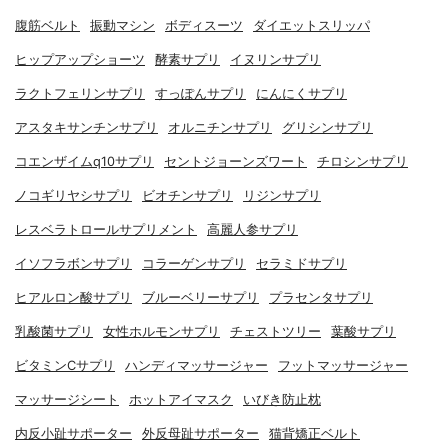
腹筋ベルト
振動マシン
ボディスーツ
ダイエットスリッパ
ヒップアップショーツ
酵素サプリ
イヌリンサプリ
ラクトフェリンサプリ
すっぽんサプリ
にんにくサプリ
アスタキサンチンサプリ
オルニチンサプリ
グリシンサプリ
コエンザイムq10サプリ
セントジョーンズワート
チロシンサプリ
ノコギリヤシサプリ
ビオチンサプリ
リジンサプリ
レスベラトロールサプリメント
高麗人参サプリ
イソフラボンサプリ
コラーゲンサプリ
セラミドサプリ
ヒアルロン酸サプリ
ブルーベリーサプリ
プラセンタサプリ
乳酸菌サプリ
女性ホルモンサプリ
チェストツリー
葉酸サプリ
ビタミンCサプリ
ハンディマッサージャー
フットマッサージャー
マッサージシート
ホットアイマスク
いびき防止枕
内反小趾サポーター
外反母趾サポーター
猫背矯正ベルト