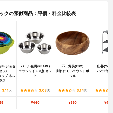
ンラックの類似商品：評価・料金比較表
seph(ジョセ
パール金属(PEARL)
不二貿易(FBC)
山善(YAM
セフ)
ララシャイン 3点 セッ
割れにくいラウンドボ
レンジ台 GR
カップ ネス
ト
ウル
ラス
3.11
(2)
3.08
(1)
3.14
(1)
99
¥440
¥990
¥4,9