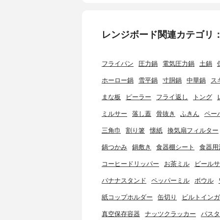
レンジボード関連カテゴリ
フライパン
圧力鍋
電気圧力鍋
土鍋
ホーロー鍋
雪平鍋
寸胴鍋
中華鍋
ス
まな板
ピーラー
フライ返し
トング
ミルサー
落し蓋
骨抜き
ふきん
ペー
三角巾
割り箸
懐紙
換気扇フィルター
鍋つかみ
鍋敷き
食器棚シート
食器用
コーヒードリッパー
お茶ミル
ビールサ
バナナスタンド
ペッパーミル
ボウル
紙コップホルダー
缶切り
ビルトインガ
真空保存容器
ナッツクラッカー
パスタ