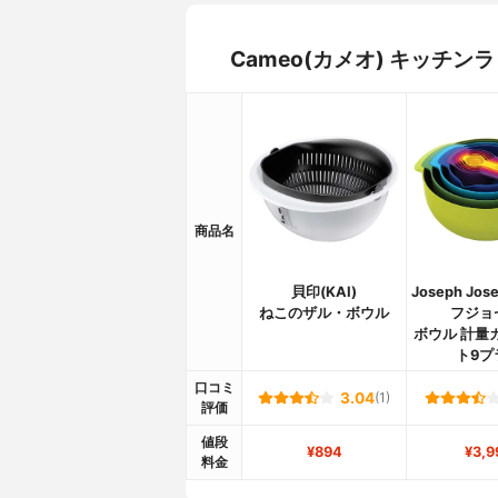
Cameo(カメオ) キッチ
商品名
貝印(KAI)
Joseph Jo
ねこのザル・ボウル
フジョ
ボウル 計量
ト9プ
口コミ
3.04
(1)
評価
値段
¥894
¥3,9
料金