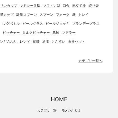
リンカップ
マドレーヌ型
マフィン型
口金
泡立て器
絞り袋
量カップ
計量スプーン
スプーン
フォーク
箸
トレイ
マグボトル
ビールグラス
ビールジョッキ
ブランデーグラス
ピッチャー
ミルクピッチャー
急須
マドラー
ンどんぶり
レンゲ
菜箸
酒器
とんすい
食器セット
カテゴリ一覧へ
HOME
カテゴリ一覧
モノシルとは