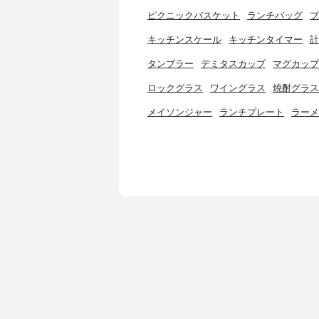
ピクニックバスケット
ランチバッグ
プ
キッチンスケール
キッチンタイマー
計
タンブラー
デミタスカップ
マグカップ
ロックグラス
ワイングラス
焼酎グラス
メイソンジャー
ランチプレート
ラーメ