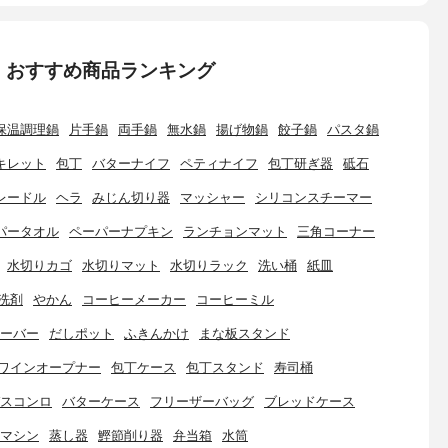
：おすすめ商品ランキング
保温調理鍋
片手鍋
両手鍋
無水鍋
揚げ物鍋
餃子鍋
パスタ鍋
キレット
包丁
バターナイフ
ペティナイフ
包丁研ぎ器
砥石
レードル
ヘラ
みじん切り器
マッシャー
シリコンスチーマー
パータオル
ペーパーナプキン
ランチョンマット
三角コーナー
水切りカゴ
水切りマット
水切りラック
洗い桶
紙皿
洗剤
やかん
コーヒーメーカー
コーヒーミル
ーバー
だしポット
ふきんかけ
まな板スタンド
ワインオープナー
包丁ケース
包丁スタンド
寿司桶
スコンロ
バターケース
フリーザーバッグ
ブレッドケース
マシン
蒸し器
鰹節削り器
弁当箱
水筒