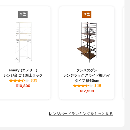
2位
3位
emery.(エメリー)
タンスのゲン
レンジ台 ゴミ箱上ラック
レンジラック スライド棚 ハイ
す
タイプ 幅60cm
3.15
¥10,800
3.15
¥12,999
レンジボードランキングをもっと見る