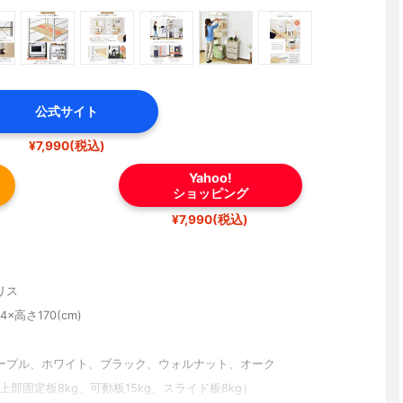
公式サイト
¥7,990(税込)
Yahoo!
ショッピング
¥7,990(税込)
リス
4×高さ170(cm)
ープル、ホワイト、ブラック、ウォルナット、オーク
（上部固定板8kg、可動板15kg、スライド板8kg）