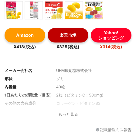
Yahoo!
Amazon
楽天市場
ショッピング
¥418(税込)
¥325(税込)
¥314(税込)
メーカー会社名
UHA味覚糖株式会社
形状
グミ
内容量
40粒
1日あたりの摂取量（目安）
2粒（ビタミンC：500mg)
その他の含有成分
コラーゲン・ビタミンB2
もっと見る
記載情報ミス報告