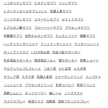
ノコギリヤシサプリ
ビオチンサプリ
リジンサプリ
レスベラトロールサプリメント
高麗人参サプリ
イソフラボンサプリ
コラーゲンサプリ
セラミドサプリ
ヒアルロン酸サプリ
ブルーベリーサプリ
プラセンタサプリ
乳酸菌サプリ
女性ホルモンサプリ
チェストツリー
葉酸サプリ
ハンディマッサージャー
フットマッサージャー
マッサージシート
ホットアイマスク
いびき防止枕
内反小趾サポーター
外反母趾サポーター
猫背矯正ベルト
膝サポーター
骨盤ショーツ
ゲルマニウムブレスレット
ごぼう茶
なた豆茶
よもぎ茶
サラシア茶
スギナ茶
高麗人参茶
コラーゲンドリンク
コンブチャ
ノニジュース
プラセンタドリンク
玄米コーヒー
美容ドリンク
黒酢にんにく
ネッククーラー
鍼シール
ノーズマスク
マスクスプレー
保湿マスク
洗眼薬
花粉ブロックスプレー