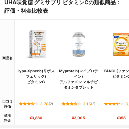
UHA味覚糖 グミサプリ ビタミンCの類似商品：
評価・料金比較表
商品名
Lypo-Spheric(リポス
Myprotein(マイプロテ
FANCL(ファ
フェリック)
イン)
ビタミン
ビタミンC
アルファメン マルチビ
タミンタブレット
口コミ
3.78
(2)
3.15
(2)
3
評価
値段
¥3,880
¥3,005
¥358
料金