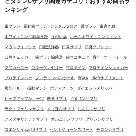
ビタミンCサプリ関連カテゴリ：おすすめ商品ラ
ンキング
歯ブラシ
電動歯ブラシ
デンタルフロス
舌ブラシ
歯磨き粉
ホワイトニング歯磨き粉
うがい薬
ホームホワイトニングキット
マウスウォッシュ
口腔洗浄器
口臭サプリ
口臭タブレット
口臭チェッカー
歯ブラシ除菌器
歯マニキュア
青汁
オートミール
マヌカハニー
コラーゲンゼリー
プロテイン
プロテインシェイカー
プロテインバー
プロテインパンケーキ
BCAA
HMBサプリメント
腹筋ベルト
振動マシン
ボディスーツ
ダイエットスリッパ
ヒップアップショーツ
酵素サプリ
イヌリンサプリ
ラクトフェリンサプリ
すっぽんサプリ
にんにくサプリ
アスタキサンチンサプリ
オルニチンサプリ
グリシンサプリ
コエンザイムq10サプリ
セントジョーンズワート
チロシンサプリ