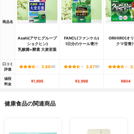
商品名
Asahi(アサヒグループ
FANCL(ファンケル)
ORIHIRO(オ
ショクヒン)
1日分のケール青汁
クマ笹青
乳酸菌+酵素 大麦若葉
口コミ
3.88
(4)
3.87
(6)
3
評価
値段
¥1,895
¥3,998
¥804
料金
健康食品の関連商品