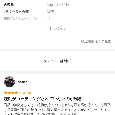
内容量
120g（約480粒）
1回あたりの金額
185円
風味のバリエーション
なし
セット商品
なし
もっと見る
付属品
なし
保護機能成分
なし
記載情報ミス報告
原材料名
大麦若葉末、ウコン末、乳糖、ケール末、
黒酢エキス末、熊笹末、米胚芽・植物発酵
抽出物、クロレラ、スピルリナ、緑茶エキ
クチコミ・評判(3)
ス末、ビフィズス菌末、塩化ナトリウム
（自然塩）、クエン酸ナトリウム、結晶セ
ルロース、クエン酸、ショ糖脂肪酸エステ
ル、二酸化ケイ素、V.C、フィチン（米抽出
物）、イノシトール、乳酸カルシウム、ク
neisan
エン酸第一鉄ナトリウム、ナイアシン、酸
化防止剤（γ-オリザノール）、パントテン
4.00
酸カルシウム、V.B6、V.B1、V.B2
錠剤がコーティングされていないのが残念
商品の特徴としては、植物が持っているそれも漢方薬が持っている豊富
な栄養源が商品の魅力です。漢方薬とまではいきませんが、サプリメン
トとして飲み続けることで血糖値な…
続きを見る