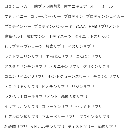
口臭チェッカー
歯ブラシ除菌器
歯マニキュア
オートミール
マヌカハニー
コラーゲンゼリー
プロテイン
プロテインシェイカー
プロテインバー
プロテインパンケーキ
BCAA
HMBサプリメント
腹筋ベルト
振動マシン
ボディスーツ
ダイエットスリッパ
ヒップアップショーツ
酵素サプリ
イヌリンサプリ
ラクトフェリンサプリ
すっぽんサプリ
にんにくサプリ
アスタキサンチンサプリ
オルニチンサプリ
グリシンサプリ
コエンザイムq10サプリ
セントジョーンズワート
チロシンサプリ
ノコギリヤシサプリ
ビオチンサプリ
リジンサプリ
レスベラトロールサプリメント
高麗人参サプリ
イソフラボンサプリ
コラーゲンサプリ
セラミドサプリ
ヒアルロン酸サプリ
ブルーベリーサプリ
プラセンタサプリ
乳酸菌サプリ
女性ホルモンサプリ
チェストツリー
葉酸サプリ