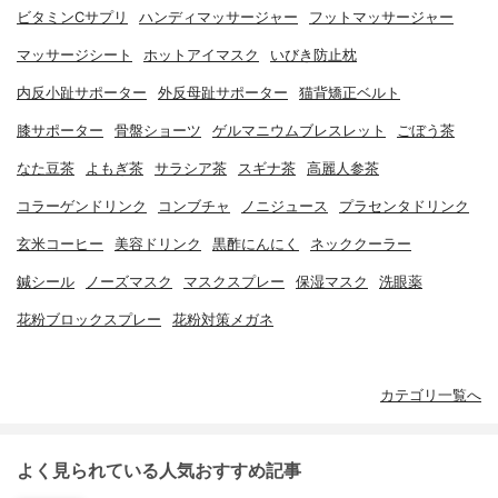
ビタミンCサプリ
ハンディマッサージャー
フットマッサージャー
マッサージシート
ホットアイマスク
いびき防止枕
内反小趾サポーター
外反母趾サポーター
猫背矯正ベルト
膝サポーター
骨盤ショーツ
ゲルマニウムブレスレット
ごぼう茶
なた豆茶
よもぎ茶
サラシア茶
スギナ茶
高麗人参茶
コラーゲンドリンク
コンブチャ
ノニジュース
プラセンタドリンク
玄米コーヒー
美容ドリンク
黒酢にんにく
ネッククーラー
鍼シール
ノーズマスク
マスクスプレー
保湿マスク
洗眼薬
花粉ブロックスプレー
花粉対策メガネ
カテゴリ一覧へ
よく見られている人気おすすめ記事