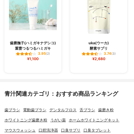
歯磨撫子(ハミガキナデシコ)
uka(ウーカ)
重曹つるつるハミガキ
酵素サプリ
3.95
3.74
(2)
(3)
¥1,100
¥2,680
青汁関連カテゴリ：おすすめ商品ランキング
歯ブラシ
電動歯ブラシ
デンタルフロス
舌ブラシ
歯磨き粉
ホワイトニング歯磨き粉
うがい薬
ホームホワイトニングキット
マウスウォッシュ
口腔洗浄器
口臭サプリ
口臭タブレット