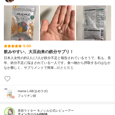
5.00
飲みやすい、大豆由来の鉄分サプリ！
日本人女性の約2人に1人が鉄分不足と報告されているそうで、私も、長
年、鉄分不足に悩まされている一人です。食べ物から摂取するのはなか
なか難しく、サプリメントで簡単…
続きを見る
mame LAB(まめラボ)
フェリチン鉄
美容ライター モノシル公式レビューアー
ティンカーベル0908