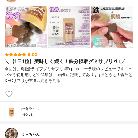
5.00
＼【1日1粒】美味しく続く！鉄分摂取グミサプリ🥤♪／
今回は、#鎌倉ライフグミサプリ #Feplus コーラ味のレビューです！＊
パケや使用感などの詳細は、 画像に記載してあります☝︎どうも！青汁と
DHCサプリが主食…
続きを見る
鎌倉ライフ
Feplus
え～ちゃん