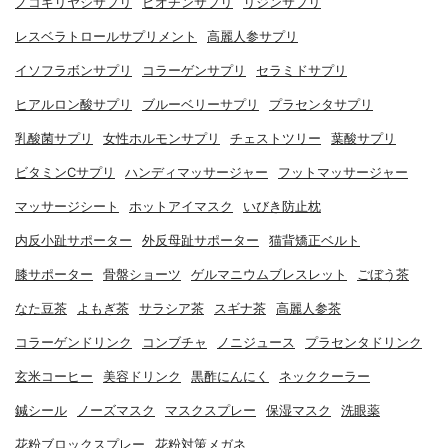
ノコギリヤシサプリ
ビオチンサプリ
リジンサプリ
レスベラトロールサプリメント
高麗人参サプリ
イソフラボンサプリ
コラーゲンサプリ
セラミドサプリ
ヒアルロン酸サプリ
ブルーベリーサプリ
プラセンタサプリ
乳酸菌サプリ
女性ホルモンサプリ
チェストツリー
葉酸サプリ
ビタミンCサプリ
ハンディマッサージャー
フットマッサージャー
マッサージシート
ホットアイマスク
いびき防止枕
内反小趾サポーター
外反母趾サポーター
猫背矯正ベルト
膝サポーター
骨盤ショーツ
ゲルマニウムブレスレット
ごぼう茶
なた豆茶
よもぎ茶
サラシア茶
スギナ茶
高麗人参茶
コラーゲンドリンク
コンブチャ
ノニジュース
プラセンタドリンク
玄米コーヒー
美容ドリンク
黒酢にんにく
ネッククーラー
鍼シール
ノーズマスク
マスクスプレー
保湿マスク
洗眼薬
花粉ブロックスプレー
花粉対策メガネ