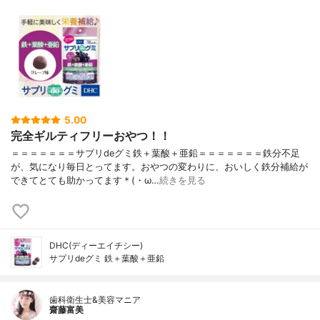
5.00
完全ギルティフリーおやつ！！
＝＝＝＝＝＝＝サプリdeグミ鉄＋葉酸＋亜鉛＝＝＝＝＝＝＝鉄分不足
が、気になり毎日とってます。おやつの変わりに、おいしく鉄分補給が
できてとても助かってます＊(・ω…
続きを見る
DHC(ディーエイチシー)
サプリdeグミ 鉄＋葉酸＋亜鉛
歯科衛生士&美容マニア
齋藤富美