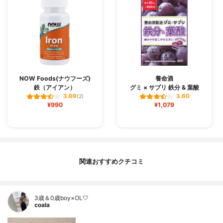
NOW Foods(ナウフーズ)
養命酒
鉄（アイアン）
グミ × サプリ 鉄分 & 葉酸
3.69
3.60
(2)
¥990
¥1,079
関連おすすめクチコミ
3歳＆0歳boy×OL🤍
coala