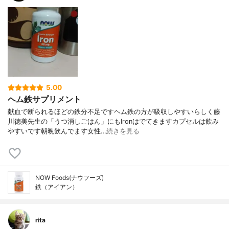
5.00
ヘム鉄サプリメント
献血で断られるほどの鉄分不足ですヘム鉄の方が吸収しやすいらしく藤
川徳美先生の「うつ消しごはん」にもIronはでてきますカプセルは飲み
やすいです朝晩飲んでます女性…
続きを見る
NOW Foods(ナウフーズ)
鉄（アイアン）
rita