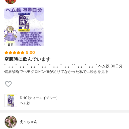
5.00
空腹時に飲んでいます
ﾟ･｡.｡･ﾟ･｡.｡･ﾟ･｡.｡･ﾟ･｡.｡･ﾟ･｡.｡･ﾟ･｡.｡･ﾟﾟ･｡.｡･ﾟ･｡.｡･ﾟヘム鉄 30日分
健康診断でヘモグロビン値が足りてなかった私で…
続きを見る
DHC(ディーエイチシー)
ヘム鉄
え～ちゃん