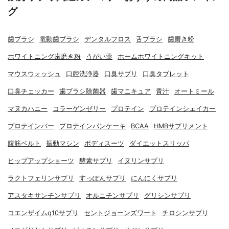
グ
歯ブラシ
電動歯ブラシ
デンタルフロス
舌ブラシ
歯磨き粉
ホワイトニング歯磨き粉
うがい薬
ホームホワイトニングキット
マウスウォッシュ
口腔洗浄器
口臭サプリ
口臭タブレット
口臭チェッカー
歯ブラシ除菌器
歯マニキュア
青汁
オートミール
マヌカハニー
コラーゲンゼリー
プロテイン
プロテインシェイカー
プロテインバー
プロテインパンケーキ
BCAA
HMBサプリメント
腹筋ベルト
振動マシン
ボディスーツ
ダイエットスリッパ
ヒップアップショーツ
酵素サプリ
イヌリンサプリ
ラクトフェリンサプリ
すっぽんサプリ
にんにくサプリ
アスタキサンチンサプリ
オルニチンサプリ
グリシンサプリ
コエンザイムq10サプリ
セントジョーンズワート
チロシンサプリ