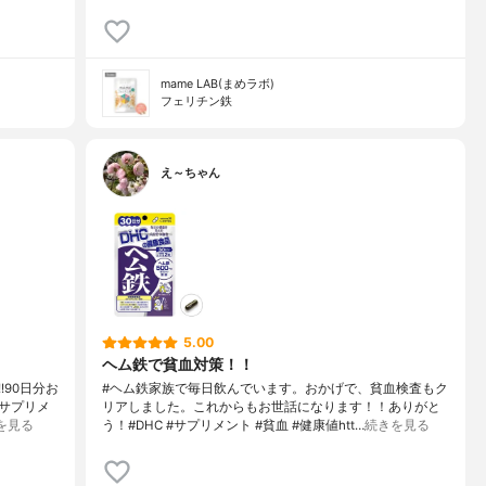
mame LAB(まめラボ)
フェリチン鉄
え～ちゃん
5.00
ヘム鉄で貧血対策！！
!90日分お
#ヘム鉄家族で毎日飲んでいます。おかげで、貧血検査もク
#サプリメ
リアしました。これからもお世話になります！！ありがと
を見る
う！#DHC #サプリメント #貧血 #健康値htt…
続きを見る