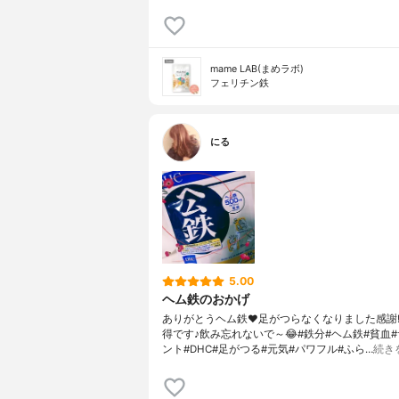
mame LAB(まめラボ)
フェリチン鉄
にる
5.00
ヘム鉄のおかげ
ありがとうヘム鉄♥️足がつらなくなりました感謝!
得です♪飲み忘れないで～😂#鉄分#ヘム鉄#貧血
ント#DHC#足がつる#元気#パワフル#ふら…
続き