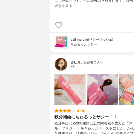
にした製品です。特に鉄分の含有量が多く、鉄分
続きを見る
saji marché(サジーマルシェ)
ちゅるっとサジー
会社員 / 美容モニター
みこ
4.00
鉄分補給にちゅるっとサジー！！
鉄分をはじめ200種類以上の栄養素を含んだ「ス
ルーツサジー 」をぎゅっとペーストにした、か
な健康食品。話題のサジー、かわいい携帯タイプ。