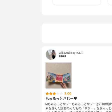
3歳＆0歳boy×OL🤍
coala
3.00
ちゅるっとさじー❤️
☑️ちゅるっとサジーちゅるっとサジーは200種類
素を含んだ話題のくだもの「サジー」をぎゅっと