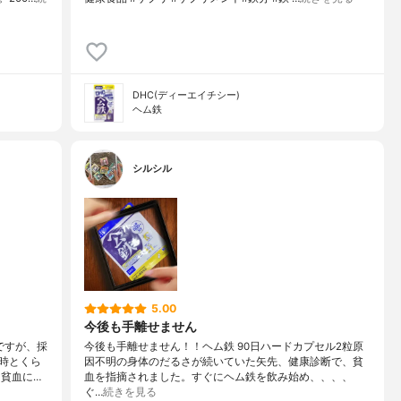
DHC(ディーエイチシー)
ヘム鉄
シルシル
5.00
今後も手離せません
ですが、採
今後も手離せません！！ヘム鉄 90日ハードカプセル2粒原
時とくら
因不明の身体のだるさが続いていた矢先、健康診断で、貧
る貧血に…
血を指摘されました。すぐにヘム鉄を飲み始め、、、、
ぐ…
続きを見る