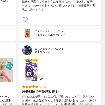
不足に…
鉄分を意識して摂るようになりました。とはいえ、食事か
らだけで鉄分を摂取するのは難しいですし、毎日家事や育
児に…
続きを見る
エクセレントメディカル
フェリチン鉄エクセレント
コスメ＆サプリ マニア！
あすかんち。
5.00
鉄分補給で不快感改善！
ーパーフ
#ヘム鉄足が夜中ムズムズして寝れないことも「鉄がよい」
んたん便利
と聞き、飲み始めたところ症状が緩和されました。#DHC #
200…
続
健康食品 #サプリ #サプリメント#鉄分 #鉄 …
続きを見る