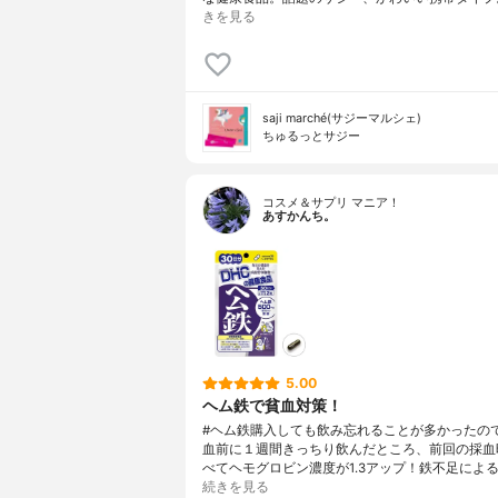
きを見る
saji marché(サジーマルシェ)
ちゅるっとサジー
コスメ＆サプリ マニア！
あすかんち。
5.00
ヘム鉄で貧血対策！
#ヘム鉄購入しても飲み忘れることが多かったの
血前に１週間きっちり飲んだところ、前回の採血
べてヘモグロビン濃度が1.3アップ！鉄不足によ
続きを見る