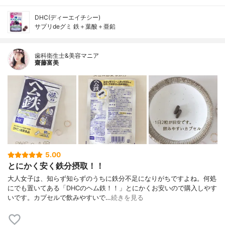
DHC(ディーエイチシー)
サプリdeグミ 鉄＋葉酸＋亜鉛
歯科衛生士&美容マニア
齋藤富美
5.00
とにかく安く鉄分摂取！！
大人女子は、知らず知らずのうちに鉄分不足になりがちですよね。何処
にでも置いてある「DHCのヘム鉄！！」とにかくお安いので購入しやす
いです。カプセルで飲みやすいで…
続きを見る