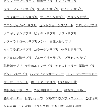
ヒップアップショーツ
酵素サプリ
イヌリンサプリ
ラクトフェリンサプリ
すっぽんサプリ
にんにくサプリ
アスタキサンチンサプリ
オルニチンサプリ
グリシンサプリ
コエンザイムq10サプリ
セントジョーンズワート
チロシンサプリ
ノコギリヤシサプリ
ビオチンサプリ
リジンサプリ
レスベラトロールサプリメント
高麗人参サプリ
イソフラボンサプリ
コラーゲンサプリ
セラミドサプリ
ヒアルロン酸サプリ
ブルーベリーサプリ
プラセンタサプリ
乳酸菌サプリ
女性ホルモンサプリ
チェストツリー
葉酸サプリ
ビタミンCサプリ
ハンディマッサージャー
フットマッサージャー
マッサージシート
ホットアイマスク
いびき防止枕
内反小趾サポーター
外反母趾サポーター
猫背矯正ベルト
膝サポーター
骨盤ショーツ
ゲルマニウムブレスレット
ごぼう茶
なた豆茶
よもぎ茶
サラシア茶
スギナ茶
高麗人参茶