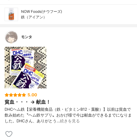
NOW Foods(ナウフーズ)
鉄（アイアン）
モンタ
5.00
貧血・・・ → 献血！
DHCヘム鉄【栄養機能食品（鉄・ビタミンB12・葉酸）】以前は貧血で
飲み始めた〝ヘム鉄サプリ〟おかげ様で今は献血ができるまでになりま
した。DHCさん、ありがとう…
続きを見る