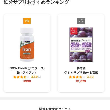
鉄分サプリおすすめランキング
1位
2位
NOW Foods(ナウフーズ)
養命酒
鉄（アイアン）
グミ × サプリ 鉄分 & 葉酸
3.69
3.60
(2)
¥990
¥1,079
関連おすすめクチコミ