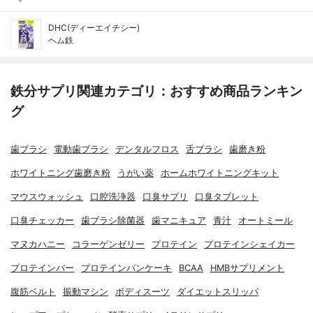
DHC(ディーエイチシー)
ヘム鉄
鉄分サプリ関連カテゴリ：おすすめ商品ランキン
グ
歯ブラシ
電動歯ブラシ
デンタルフロス
舌ブラシ
歯磨き粉
ホワイトニング歯磨き粉
うがい薬
ホームホワイトニングキット
マウスウォッシュ
口腔洗浄器
口臭サプリ
口臭タブレット
口臭チェッカー
歯ブラシ除菌器
歯マニキュア
青汁
オートミール
マヌカハニー
コラーゲンゼリー
プロテイン
プロテインシェイカー
プロテインバー
プロテインパンケーキ
BCAA
HMBサプリメント
腹筋ベルト
振動マシン
ボディスーツ
ダイエットスリッパ