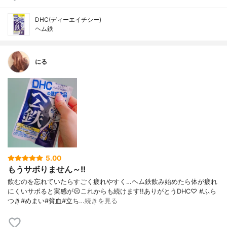
DHC(ディーエイチシー)
ヘム鉄
にる
5.00
もうサボりません～!!
飲むのを忘れていたらすごく疲れやすく…ヘム鉄飲み始めたら体が疲れ
にくいサボると実感が☹︎これからも続けます!!ありがとうDHC♡ #ふら
つき#めまい#貧血#立ち…
続きを見る