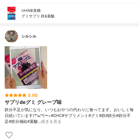
UHA味覚糖
グミサプリ 鉄&葉酸
シルシル
5.00
サプリdeグミ グレープ味
鉄分不足が気になり、いつもおやつの代わりに食べてます。おいしく毎
日続いています(*'ω'*)〜♪#DHC#サプリメント#グミ#鉄#鉄分#鉄分不
足#鉄分補給#葉酸…
続きを見る