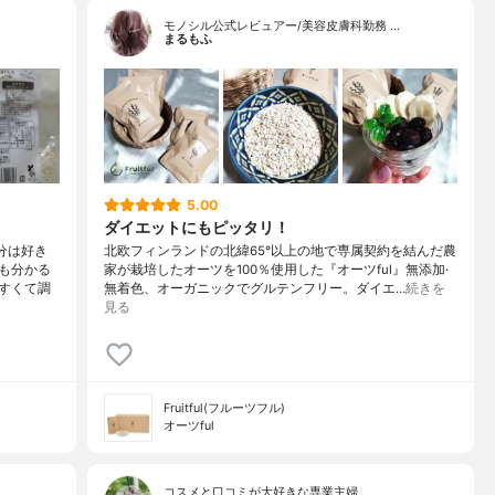
モノシル公式レビュアー/美容皮膚科勤務 …
まるもふ
5.00
ダイエットにもピッタリ！
分は好き
北欧フィンランドの北緯65°以上の地で専属契約を結んだ農
も分かる
家が栽培したオーツを100％使用した『オーツful』無添加·
すくて調
無着色、オーガニックでグルテンフリー。ダイエ…
続きを
見る
Fruitful(フルーツフル)
オーツful
コスメと口コミが大好きな専業主婦