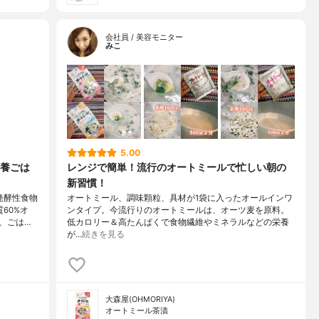
会社員 / 美容モニター
みこ
5.00
養ごは
レンジで簡単！流行のオートミールで忙しい朝の
新習慣！
発酵性食物
オートミール、調味顆粒、具材が1袋に入ったオールインワ
60%オ
ンタイプ。今流行りのオートミールは、オーツ麦を原料。
、ごは…
低カロリー＆高たんぱくで食物繊維やミネラルなどの栄養
が…
続きを見る
大森屋(OHMORIYA)
オートミール茶漬