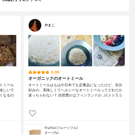
やまこ
5.00
オーガニックのオートミール
トミール
⁡オートミールはもはや日本でも定番品になったけど、自分
味しいで
好みの、美味しくてヘルシーな⁡⁡オートミールってどれだか
くなるの
迷っちゃわない？⁡⁡.⁡⁡自然豊かはフィンランドか…
続きを見る
Fruitful(フルーツフル)
オーツful