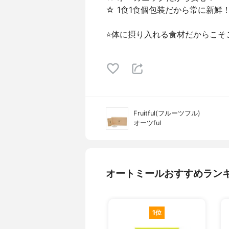
☆ 1食1食個包装だから常に新鮮
⭐️体に摂り入れる食材だからこそ
Fruitful(フルーツフル)
オーツful
オートミールおすすめラン
1位