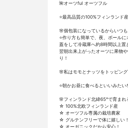
🌺オーツful オーツフル
⭐️最高品質の100%フィンラン
🌸個包装になっているからいつ
⭐️作り方も簡単で、夜、ボールに
蓋をして冷蔵庫へ約8時間以上置
翌朝出来上がったオーツに果物や
り！
🌸私はモモとナッツをトッピン
⭐️朝かお昼に食べるといいみた
🌸フィンランド北緯65°で育ま
☆ 100%北欧フィンランド産
☆ オーツフル専属の栽培農家
☆ グルテンフリーで体に嬉しい
☆ オーガニックだから安心！