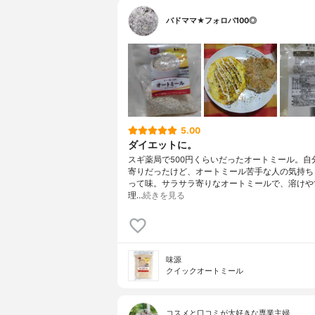
バドママ★フォロバ100◎
5.00
ダイエットに。
スギ薬局で500円くらいだったオートミール。自
寄りだったけど、オートミール苦手な人の気持ち
って味。サラサラ寄りなオートミールで、溶けや
理…
続きを見る
味源
クイックオートミール
コスメと口コミが大好きな専業主婦