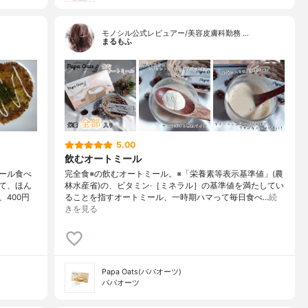
モノシル公式レビュアー/美容皮膚科勤務 …
まるもふ
5.00
飲むオートミール
ール食べ
完全食※の飲むオートミール。※「栄養素等表示基準値」(農
て、ほん
林水産省)の、ビタミン·［ミネラル］の基準値を満たしてい
400円
ることを指すオートミール、一時期ハマって毎日食べ…
続
きを見る
Papa Oats(パパオーツ)
パパオーツ