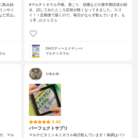
に飲み始
#マルチミネラル不眠、肩こり、頭痛などの更年期症状が続
ミンやミ
き、試してみたところ症状が軽くなってきました。スゴ
など沢山…
イ！！定期便で届くので、毎日かならず飲んでいます。も
う手…
続きを見る
DHC(ディーエイチシー)
ラル
マルチミネラル
シルシル
5.00
パーフェクトサプリ
が、マル
マルチビタミン＆ミネラル毎日飲んでいます！体調はバツ