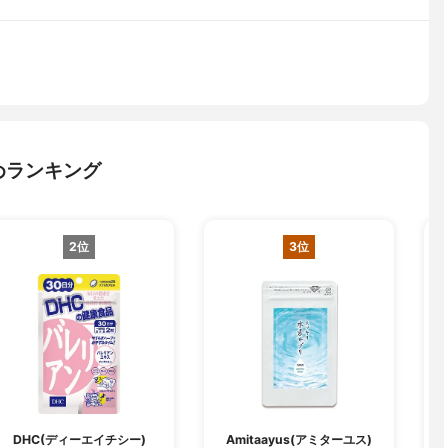
めランキング
2位
3位
DHC(ディーエイチシー)
Amitaayus(アミターユス)