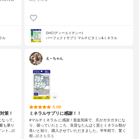
DHC(ディーエイチシー)
ラル
パーフェクトサプリ マルチビタミン&ミネラル
え～ちゃん
5.00
対策！
ミネラルサプリに感謝！！
になって、
#マルチミネラル に感謝！貧血気味で、爪がガタガタにな
夏も乗り
り、困っていたところ、良質なたんぱく質とミネラル類が
メント…
続
良いと知り、購入させていただきました。半年程で、驚く
程…
続きを見る