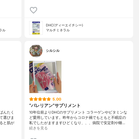
DHC(ディーエイチシー)
ラル
マルチミネラル
シルシル
5.00
“バレリアン”サプリメント
ばんたく
10年位前よりDHCのサプリメント コラーゲンやビタミンな
て選びま
ど愛用しています。昨年からコロナ禍でもともと不眠症の
ると肌が
私でしたがますますひどくなり、、、病院で安定剤や睡…
続きを見る