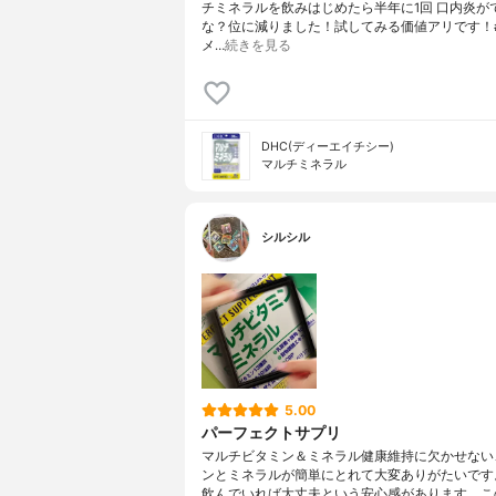
チミネラルを飲みはじめたら半年に1回 口内炎が
な？位に減りました！試してみる価値アリです！
メ…
続きを見る
DHC(ディーエイチシー)
マルチミネラル
シルシル
5.00
パーフェクトサプリ
マルチビタミン＆ミネラル健康維持に欠かせない
ンとミネラルが簡単にとれて大変ありがたいです
飲んでいれば大丈夫という安心感があります。こ