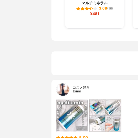
マルチミネラル
3.68
(16)
¥481
コスメ好き
Eririn
5.00