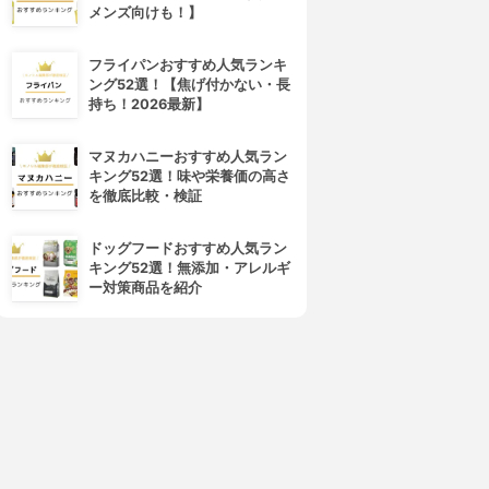
ヒマラヤモリンガ
ハトムギCRDエキス＋舞茸エキ
メンズ向けも！】
ス
3.62
(3)
¥500
3.62
(1)
フライパンおすすめ人気ランキ
¥1,680
ング52選！【焦げ付かない・長
持ち！2026最新】
マヌカハニーおすすめ人気ラン
キング52選！味や栄養価の高さ
を徹底比較・検証
ドッグフードおすすめ人気ラン
キング52選！無添加・アレルギ
ー対策商品を紹介