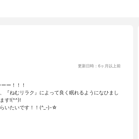
更新日時：6ヶ月以上前
ーーー！！！
、『ねむリラク』によって良く眠れるようになひまし
!(^^)!
たいです！！(^_-)-☆