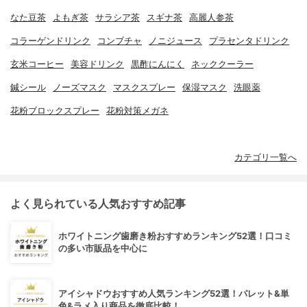
なた豆茶
よもぎ茶
サラシア茶
スギナ茶
高麗人参茶
コラーゲンドリンク
コンブチャ
ノニジュース
プラセンタドリンク
玄米コーヒー
美容ドリンク
黒酢にんにく
ネッククーラー
鍼シール
ノーズマスク
マスクスプレー
保湿マスク
洗眼薬
花粉ブロックスプレー
花粉対策メガネ
カテゴリ一覧へ
よく見られている人気おすすめ記事
ホワイトニング歯磨き粉おすすめランキング52選！口コミ
の多い市販品を中心に
アイシャドウおすすめ人気ランキング52選！パレット&単
色&ラメ入り商品を徹底比較！