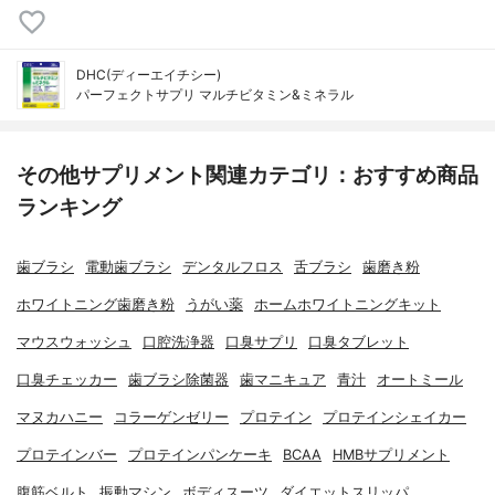
DHC(ディーエイチシー)
パーフェクトサプリ マルチビタミン&ミネラル
その他サプリメント関連カテゴリ：おすすめ商品
ランキング
歯ブラシ
電動歯ブラシ
デンタルフロス
舌ブラシ
歯磨き粉
ホワイトニング歯磨き粉
うがい薬
ホームホワイトニングキット
マウスウォッシュ
口腔洗浄器
口臭サプリ
口臭タブレット
口臭チェッカー
歯ブラシ除菌器
歯マニキュア
青汁
オートミール
マヌカハニー
コラーゲンゼリー
プロテイン
プロテインシェイカー
プロテインバー
プロテインパンケーキ
BCAA
HMBサプリメント
腹筋ベルト
振動マシン
ボディスーツ
ダイエットスリッパ