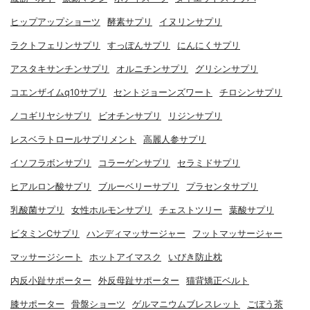
ヒップアップショーツ
酵素サプリ
イヌリンサプリ
ラクトフェリンサプリ
すっぽんサプリ
にんにくサプリ
アスタキサンチンサプリ
オルニチンサプリ
グリシンサプリ
コエンザイムq10サプリ
セントジョーンズワート
チロシンサプリ
ノコギリヤシサプリ
ビオチンサプリ
リジンサプリ
レスベラトロールサプリメント
高麗人参サプリ
イソフラボンサプリ
コラーゲンサプリ
セラミドサプリ
ヒアルロン酸サプリ
ブルーベリーサプリ
プラセンタサプリ
乳酸菌サプリ
女性ホルモンサプリ
チェストツリー
葉酸サプリ
ビタミンCサプリ
ハンディマッサージャー
フットマッサージャー
マッサージシート
ホットアイマスク
いびき防止枕
内反小趾サポーター
外反母趾サポーター
猫背矯正ベルト
膝サポーター
骨盤ショーツ
ゲルマニウムブレスレット
ごぼう茶