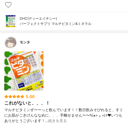
DHC(ディーエイチシー)
パーフェクトサプリ マルチビタミン&ミネラル
モンタ
5.00
これがないと、、、！
マルチビタミンずーーっと飲んでいます！！数日飲みそびれると、すぐ
にお肌がごきげんななめに、、、手離せません〜〜٩(๑> ₃ <)۶♥いつも
ありがとうございます！…
続きを見る