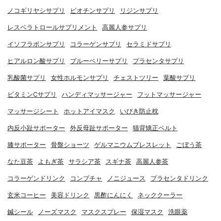
ノコギリヤシサプリ
ビオチンサプリ
リジンサプリ
レスベラトロールサプリメント
高麗人参サプリ
イソフラボンサプリ
コラーゲンサプリ
セラミドサプリ
ヒアルロン酸サプリ
ブルーベリーサプリ
プラセンタサプリ
乳酸菌サプリ
女性ホルモンサプリ
チェストツリー
葉酸サプリ
ビタミンCサプリ
ハンディマッサージャー
フットマッサージャー
マッサージシート
ホットアイマスク
いびき防止枕
内反小趾サポーター
外反母趾サポーター
猫背矯正ベルト
膝サポーター
骨盤ショーツ
ゲルマニウムブレスレット
ごぼう茶
なた豆茶
よもぎ茶
サラシア茶
スギナ茶
高麗人参茶
コラーゲンドリンク
コンブチャ
ノニジュース
プラセンタドリンク
玄米コーヒー
美容ドリンク
黒酢にんにく
ネッククーラー
鍼シール
ノーズマスク
マスクスプレー
保湿マスク
洗眼薬