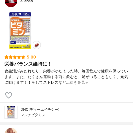
a-chan
5.00
栄養バランス維持に！
食生活がみだれたり、栄養がかたよった時、毎回飲んで健康を保ってい
ます。また、たくさん運動する前に飲むと、足がつることもなく、元気
に動けます！！そしてストレスなど…
続きを見る
DHC(ディーエイチシー)
マルチビタミン