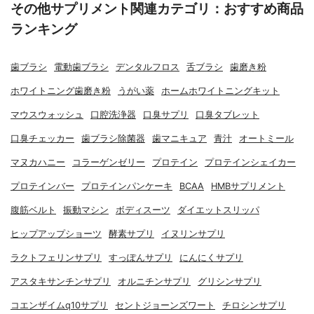
その他サプリメント関連カテゴリ：おすすめ商品
ランキング
歯ブラシ
電動歯ブラシ
デンタルフロス
舌ブラシ
歯磨き粉
ホワイトニング歯磨き粉
うがい薬
ホームホワイトニングキット
マウスウォッシュ
口腔洗浄器
口臭サプリ
口臭タブレット
口臭チェッカー
歯ブラシ除菌器
歯マニキュア
青汁
オートミール
マヌカハニー
コラーゲンゼリー
プロテイン
プロテインシェイカー
プロテインバー
プロテインパンケーキ
BCAA
HMBサプリメント
腹筋ベルト
振動マシン
ボディスーツ
ダイエットスリッパ
ヒップアップショーツ
酵素サプリ
イヌリンサプリ
ラクトフェリンサプリ
すっぽんサプリ
にんにくサプリ
アスタキサンチンサプリ
オルニチンサプリ
グリシンサプリ
コエンザイムq10サプリ
セントジョーンズワート
チロシンサプリ