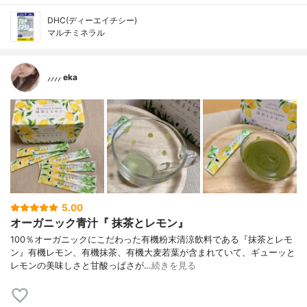
DHC(ディーエイチシー)
マルチミネラル
⸝⸝⸝⸝ eka
5.00
オーガニック青汁『 抹茶とレモン』
100％オーガニックにこだわった有機粉末清涼飲料である『抹茶とレモ
ン』有機レモン、有機抹茶、有機大麦若葉が含まれていて、ギューッと
レモンの美味しさと甘酸っぱさが…
続きを見る