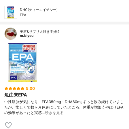
DHC(ディーエイチシー)
EPA
美容&サプリ大好き主婦💄
m.biyou
5.00
魚由来EPA
中性脂肪が気になり、EPA350mg・DHA80mgずっと飲み続けていまし
たが、忙しくて数ヶ月休みにしていたところ、体重が増加💧やはりEPA
の効果があったと実感…
続きを見る