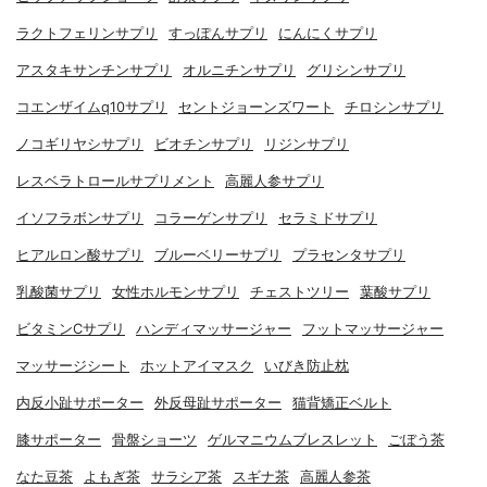
ラクトフェリンサプリ
すっぽんサプリ
にんにくサプリ
アスタキサンチンサプリ
オルニチンサプリ
グリシンサプリ
コエンザイムq10サプリ
セントジョーンズワート
チロシンサプリ
ノコギリヤシサプリ
ビオチンサプリ
リジンサプリ
レスベラトロールサプリメント
高麗人参サプリ
イソフラボンサプリ
コラーゲンサプリ
セラミドサプリ
ヒアルロン酸サプリ
ブルーベリーサプリ
プラセンタサプリ
乳酸菌サプリ
女性ホルモンサプリ
チェストツリー
葉酸サプリ
ビタミンCサプリ
ハンディマッサージャー
フットマッサージャー
マッサージシート
ホットアイマスク
いびき防止枕
内反小趾サポーター
外反母趾サポーター
猫背矯正ベルト
膝サポーター
骨盤ショーツ
ゲルマニウムブレスレット
ごぼう茶
なた豆茶
よもぎ茶
サラシア茶
スギナ茶
高麗人参茶