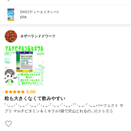
DHC(ディーエイチシー)
EPA
ネザーランドドワーフ
5.00
粒も大きくなくて飲みやすい
ﾟ･｡.｡･ﾟ･｡.｡･ﾟ･｡.｡･ﾟ･｡.｡･ﾟ･｡.｡･ﾟ･｡.｡･ﾟﾟ･｡.｡･ﾟ･｡.｡パーフェクト サ
プリ マルチビタミン＆ミネラル1袋で沢山とれるの…
続きを見る