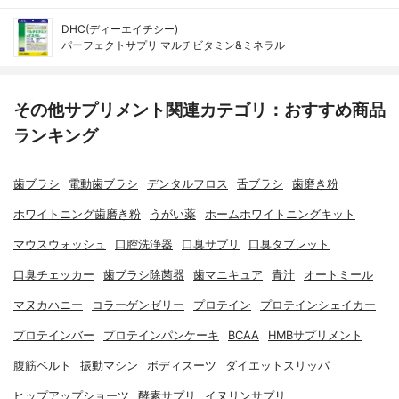
DHC(ディーエイチシー)
パーフェクトサプリ マルチビタミン&ミネラル
その他サプリメント関連カテゴリ：おすすめ商品
ランキング
歯ブラシ
電動歯ブラシ
デンタルフロス
舌ブラシ
歯磨き粉
ホワイトニング歯磨き粉
うがい薬
ホームホワイトニングキット
マウスウォッシュ
口腔洗浄器
口臭サプリ
口臭タブレット
口臭チェッカー
歯ブラシ除菌器
歯マニキュア
青汁
オートミール
マヌカハニー
コラーゲンゼリー
プロテイン
プロテインシェイカー
プロテインバー
プロテインパンケーキ
BCAA
HMBサプリメント
腹筋ベルト
振動マシン
ボディスーツ
ダイエットスリッパ
ヒップアップショーツ
酵素サプリ
イヌリンサプリ