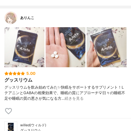
ありんこ
5.00
グッスリウム
グッスリウムを飲み始めてみた✨快眠をサポートするサプリメント！L
テアニンとGABAの相乗効果で、睡眠の質にアプローチ💡日々の睡眠不
足や睡眠の質の悪さが気になる方…
続きを見る
willed(ウィルド)
グッスリウム