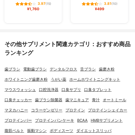
3.97
3.81
(15)
(10)
¥1,760
¥499
その他サプリメント関連カテゴリ：おすすめ商品
ランキング
歯ブラシ
電動歯ブラシ
デンタルフロス
舌ブラシ
歯磨き粉
ホワイトニング歯磨き粉
うがい薬
ホームホワイトニングキット
マウスウォッシュ
口腔洗浄器
口臭サプリ
口臭タブレット
口臭チェッカー
歯ブラシ除菌器
歯マニキュア
青汁
オートミール
マヌカハニー
コラーゲンゼリー
プロテイン
プロテインシェイカー
プロテインバー
プロテインパンケーキ
BCAA
HMBサプリメント
腹筋ベルト
振動マシン
ボディスーツ
ダイエットスリッパ