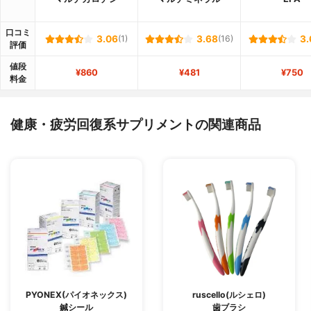
口コミ
3.06
(1)
3.68
(16)
3.
評価
値段
¥860
¥481
¥750
料金
健康・疲労回復系サプリメントの関連商品
PYONEX(パイオネックス)
ruscello(ルシェロ)
鍼シール
歯ブラシ