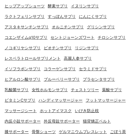
ヒップアップショーツ
酵素サプリ
イヌリンサプリ
ラクトフェリンサプリ
すっぽんサプリ
にんにくサプリ
アスタキサンチンサプリ
オルニチンサプリ
グリシンサプリ
コエンザイムq10サプリ
セントジョーンズワート
チロシンサプリ
ノコギリヤシサプリ
ビオチンサプリ
リジンサプリ
レスベラトロールサプリメント
高麗人参サプリ
イソフラボンサプリ
コラーゲンサプリ
セラミドサプリ
ヒアルロン酸サプリ
ブルーベリーサプリ
プラセンタサプリ
乳酸菌サプリ
女性ホルモンサプリ
チェストツリー
葉酸サプリ
ビタミンCサプリ
ハンディマッサージャー
フットマッサージャー
マッサージシート
ホットアイマスク
いびき防止枕
内反小趾サポーター
外反母趾サポーター
猫背矯正ベルト
膝サポーター
骨盤ショーツ
ゲルマニウムブレスレット
ごぼう茶