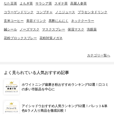
なた豆茶
よもぎ茶
サラシア茶
スギナ茶
高麗人参茶
コラーゲンドリンク
コンブチャ
ノニジュース
プラセンタドリンク
玄米コーヒー
美容ドリンク
黒酢にんにく
ネッククーラー
鍼シール
ノーズマスク
マスクスプレー
保湿マスク
洗眼薬
花粉ブロックスプレー
花粉対策メガネ
カテゴリ一覧へ
よく見られている人気おすすめ記事
ホワイトニング歯磨き粉おすすめランキング52選！口コミ
の多い市販品を中心に
アイシャドウおすすめ人気ランキング52選！パレット&単
色&ラメ入り商品を徹底比較！