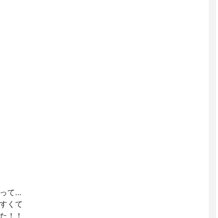
て…⁡
すくて⁡
た！！⁡