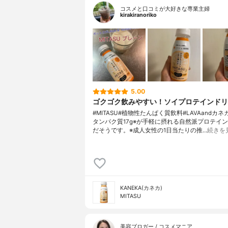
コスメと口コミが大好きな専業主婦
kirakiranoriko
5.00
ゴクゴク飲みやすい！ソイプロテインドリ
#MITASU#植物性たんぱく質飲料#LAVAandカ
タンパク質17g※が手軽に摂れる自然派プロテイ
だそうです。※成人女性の1日当たりの推…
続きを
KANEKA(カネカ)
MITASU
美容ブロガー / コスメマニア