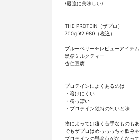
\最強に美味しい/⁡
THE PROTEIN（ザプロ） ⁡
700g ¥2,980（税込）⁡
ブルーベリー←レビューアイテム⁡
黒糖ミルクティー⁡
杏仁豆腐⁡
プロテインによくあるのは⁡
・溶けにくい⁡
・粉っぽい⁡
・プロテイン独特の匂いと味⁡
物によっては凄く苦手なものもあっ
でもザプロはめっっっちゃ飲みや
プロテインの懸念点がなくなって