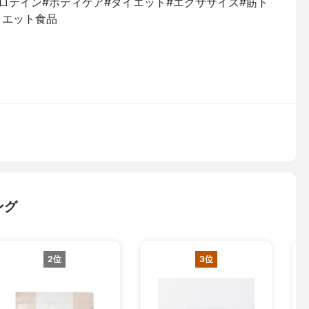
ein#プロテイン#ボディケア#ダイエット#エクササイズ#筋ト
イエット食品
ング
2位
3位