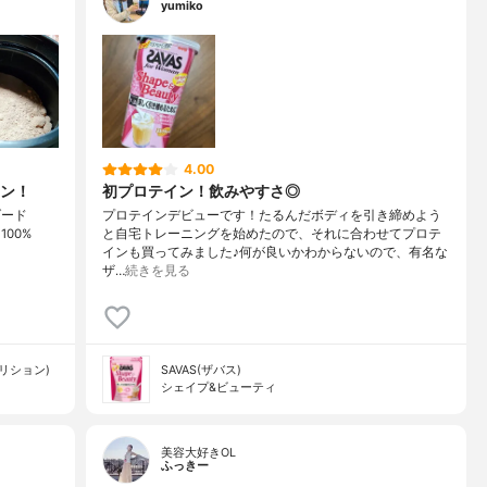
yumiko
4.00
ン！
初プロテイン！飲みやすさ◎
ダード
プロテインデビューです！たるんだボディを引き締めよう
 100%
と自宅トレーニングを始めたので、それに合わせてプロテ
インも買ってみました♪何が良いかわからないので、有名な
ザ…
続きを見る
ートリション)
SAVAS(ザバス)
シェイプ&ビューティ
美容大好きOL
ふっきー