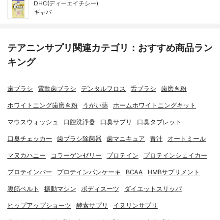
DHC(ディーエイチシー)
ギャバ
テアニンサプリ関連カテゴリ：おすすめ商品ラン
キング
歯ブラシ
電動歯ブラシ
デンタルフロス
舌ブラシ
歯磨き粉
ホワイトニング歯磨き粉
うがい薬
ホームホワイトニングキット
マウスウォッシュ
口腔洗浄器
口臭サプリ
口臭タブレット
口臭チェッカー
歯ブラシ除菌器
歯マニキュア
青汁
オートミール
マヌカハニー
コラーゲンゼリー
プロテイン
プロテインシェイカー
プロテインバー
プロテインパンケーキ
BCAA
HMBサプリメント
腹筋ベルト
振動マシン
ボディスーツ
ダイエットスリッパ
ヒップアップショーツ
酵素サプリ
イヌリンサプリ