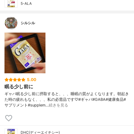
5-ALA
シルシル
5.00
眠る少し前に
ギャバ眠る少し前に摂取すると、、、睡眠の質がよくなります。朝起き
た時の疲れもなく、、、私の必需品です♡#ギャバ#GABA#健康食品#
サプリメント#supplem…
続きを見る
DHC(ディーエイチシー)