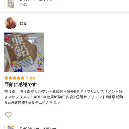
亜鉛
にる
5.00
亜鉛に感謝です
擦り傷、切り傷治りが早いっ!!感謝～😂#亜鉛#サプリ#サプリメント好
き #サプリメント#DHC#健康#傷#口内炎#必須サプリメント#健康補助
食品#健康維持#食事…
続きを見る
DHC(ディーエイチシー)