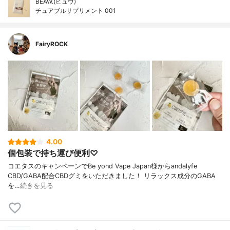
BEAW.(ビュウ)
チュアブルサプリメント 001
FairyROCK
4.00
個包装で持ち運び便利♡
コエタスのキャンペーンでBe yond Vape Japan様からandalyfe
CBD/GABA配合CBDグミをいただきました！ リラックス成分のGABA
を…
続きを見る