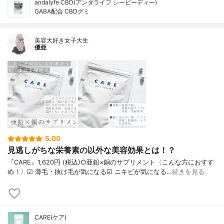
andalyfe CBD(アンダライフ シービーディー)
GABA配合 CBDグミ
美容大好き女子大生
優亜
5.00
見逃しがちな栄養素の以外な美容効果とは！？
『CARE』1,620円 (税込)○亜鉛×銅のサプリメント〈こんな方におすす
め！〉︎︎︎︎︎︎☑︎ 薄毛・抜け毛が気になる︎︎︎︎︎︎☑︎ ニキビが気になる︎︎…
続きを見る
CARE(ケア)