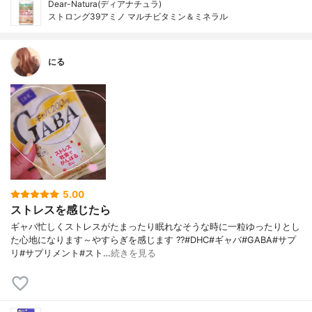
Dear-Natura(ディアナチュラ)
ストロング39アミノ マルチビタミン＆ミネラル
にる
5.00
ストレスを感じたら
ギャバ忙しくストレスがたまったり眠れなそうな時に一粒ゆったりとし
た心地になります～やすらぎを感じます ??#DHC#ギャバ#GABA#サプ
リ#サプリメント#スト…
続きを見る