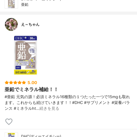
亜鉛
え～ちゃん
5.00
亜鉛でミネラル補給！！
#亜鉛 元気の源！必須ミネラル16種類の１つたった一つで15mgも取れ
ます。これからも続けていきます！！#DHC #サプリメント #栄養バラ
ンス #ミネラルht…
続きを見る
DHC(ディーエイチシー)