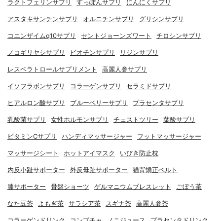
ラクトフェリンサプリ
すっぽんサプリ
にんにくサプリ
アスタキサンチンサプリ
オルニチンサプリ
グリシンサプリ
コエンザイムq10サプリ
セントジョーンズワート
チロシンサプリ
ノコギリヤシサプリ
ビオチンサプリ
リジンサプリ
レスベラトロールサプリメント
高麗人参サプリ
イソフラボンサプリ
コラーゲンサプリ
セラミドサプリ
ヒアルロン酸サプリ
ブルーベリーサプリ
プラセンタサプリ
乳酸菌サプリ
女性ホルモンサプリ
チェストツリー
葉酸サプリ
ビタミンCサプリ
ハンディマッサージャー
フットマッサージャー
マッサージシート
ホットアイマスク
いびき防止枕
内反小趾サポーター
外反母趾サポーター
猫背矯正ベルト
膝サポーター
骨盤ショーツ
ゲルマニウムブレスレット
ごぼう茶
なた豆茶
よもぎ茶
サラシア茶
スギナ茶
高麗人参茶
コラーゲンドリンク
コンブチャ
ノニジュース
プラセンタドリンク