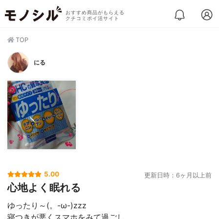
おすすめ商品がもらえる
クチコミポイ活サイト
TOP
にる
5.00
更新日時：6ヶ月以上前
心地よく眠れる
ゆったり～(。-ω-)zzz
寝つきが悪くスマホをみて過ごし