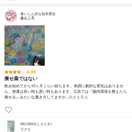
食いしん坊な似非歴女
あんころ
4.00
痩せ薬ではない
飲み始めてから10ヶ月くらい経ちます。体調に劇的な変化はありませ
ん。便通は良い時も悪い時もあります。広告では『腸内環境を整えたら
痩せる』みたいな書き方してますが…
続きを見る
NICORIO(ニコリオ)
ラクビ