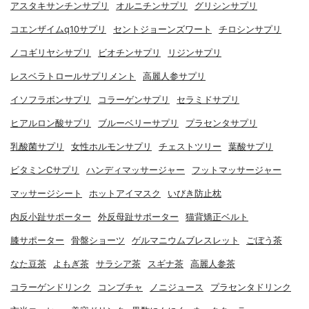
アスタキサンチンサプリ
オルニチンサプリ
グリシンサプリ
コエンザイムq10サプリ
セントジョーンズワート
チロシンサプリ
ノコギリヤシサプリ
ビオチンサプリ
リジンサプリ
レスベラトロールサプリメント
高麗人参サプリ
イソフラボンサプリ
コラーゲンサプリ
セラミドサプリ
ヒアルロン酸サプリ
ブルーベリーサプリ
プラセンタサプリ
乳酸菌サプリ
女性ホルモンサプリ
チェストツリー
葉酸サプリ
ビタミンCサプリ
ハンディマッサージャー
フットマッサージャー
マッサージシート
ホットアイマスク
いびき防止枕
内反小趾サポーター
外反母趾サポーター
猫背矯正ベルト
膝サポーター
骨盤ショーツ
ゲルマニウムブレスレット
ごぼう茶
なた豆茶
よもぎ茶
サラシア茶
スギナ茶
高麗人参茶
コラーゲンドリンク
コンブチャ
ノニジュース
プラセンタドリンク