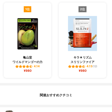
1位
2位
亀山堂
キラ★リズム
ワイルドマンゴーの力
スリリンファイア
4.14
4.13
(12)
¥980
¥980
関連おすすめクチコミ