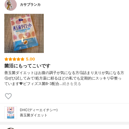
カサブランカ
5.00
菌活にもってこいです
善玉菌ダイエットはお腹の調子が気になる方🤔詰まり太りが気になる方
🤔ぜひ試してみて!処方薬に頼るほどの私でも定期的にスッキリ🤭整っ
ています💖ビフィズス菌B-3配合…
続きを見る
DHC(ディーエイチシー)
善玉菌ダイエット