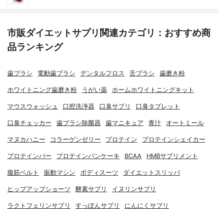
市販ダイエットサプリ関連カテゴリ：おすすめ商
品ランキング
歯ブラシ
電動歯ブラシ
デンタルフロス
舌ブラシ
歯磨き粉
ホワイトニング歯磨き粉
うがい薬
ホームホワイトニングキット
マウスウォッシュ
口腔洗浄器
口臭サプリ
口臭タブレット
口臭チェッカー
歯ブラシ除菌器
歯マニキュア
青汁
オートミール
マヌカハニー
コラーゲンゼリー
プロテイン
プロテインシェイカー
プロテインバー
プロテインパンケーキ
BCAA
HMBサプリメント
腹筋ベルト
振動マシン
ボディスーツ
ダイエットスリッパ
ヒップアップショーツ
酵素サプリ
イヌリンサプリ
ラクトフェリンサプリ
すっぽんサプリ
にんにくサプリ