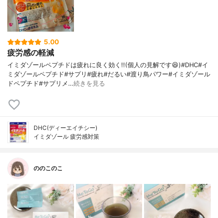
5.00
疲労感の軽減
イミダゾールペプチドは疲れに良く効く!!(個人の見解です😆)#DHC#イ
ミダゾールペプチド#サプリ#疲れ#だるい#渡り鳥パワー#イミダゾール
ドペプチド#サプリメ…
続きを見る
DHC(ディーエイチシー)
イミダゾール 疲労感対策
ののこのこ