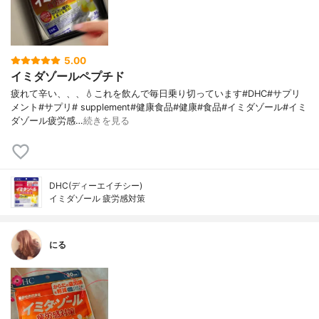
5.00
イミダゾールペプチド
疲れて辛い、、、💧これを飲んで毎日乗り切っています#DHC#サプリ
メント#サプリ# supplement#健康食品#健康#食品#イミダゾール#イミ
ダゾール疲労感…
続きを見る
DHC(ディーエイチシー)
イミダゾール 疲労感対策
にる