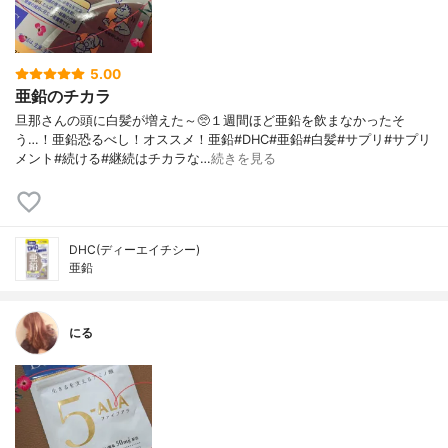
5.00
亜鉛のチカラ
旦那さんの頭に白髪が増えた～🥺１週間ほど亜鉛を飲まなかったそ
う…！亜鉛恐るべし！オススメ！亜鉛#DHC#亜鉛#白髪#サプリ#サプリ
メント#続ける#継続はチカラな…
続きを見る
DHC(ディーエイチシー)
亜鉛
にる