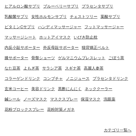
ヒアルロン酸サプリ
ブルーベリーサプリ
プラセンタサプリ
乳酸菌サプリ
女性ホルモンサプリ
チェストツリー
葉酸サプリ
ビタミンCサプリ
ハンディマッサージャー
フットマッサージャー
マッサージシート
ホットアイマスク
いびき防止枕
内反小趾サポーター
外反母趾サポーター
猫背矯正ベルト
膝サポーター
骨盤ショーツ
ゲルマニウムブレスレット
ごぼう茶
なた豆茶
よもぎ茶
サラシア茶
スギナ茶
高麗人参茶
コラーゲンドリンク
コンブチャ
ノニジュース
プラセンタドリンク
玄米コーヒー
美容ドリンク
黒酢にんにく
ネッククーラー
鍼シール
ノーズマスク
マスクスプレー
保湿マスク
洗眼薬
花粉ブロックスプレー
花粉対策メガネ
カテゴリ一覧へ