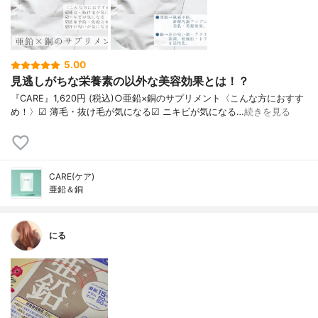
5.00
見逃しがちな栄養素の以外な美容効果とは！？
『CARE』1,620円 (税込)○亜鉛×銅のサプリメント〈こんな方におすす
め！〉︎︎︎︎︎︎☑︎ 薄毛・抜け毛が気になる︎︎︎︎︎︎☑︎ ニキビが気になる︎︎…
続きを見る
CARE(ケア)
亜鉛＆銅
にる