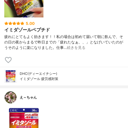
5.00
イミダゾールペプチド
疲れにとてもよく効きます！！私の場合は初めて届いて朝に飲んで、そ
の日の夜からまるで昨日までの「疲れたなぁ、、」となげいていたのが
うそのように楽になりました。仕事…
続きを見る
DHC(ディーエイチシー)
イミダゾール 疲労感対策
え～ちゃん