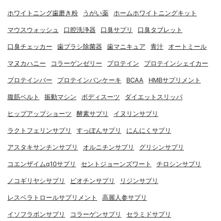
ホワイトニング歯磨き粉
うがい薬
ホームホワイトニングキット
マウスウォッシュ
口腔洗浄器
口臭サプリ
口臭タブレット
口臭チェッカー
歯ブラシ除菌器
歯マニキュア
青汁
オートミール
マヌカハニー
コラーゲンゼリー
プロテイン
プロテインシェイカー
プロテインバー
プロテインパンケーキ
BCAA
HMBサプリメント
腹筋ベルト
振動マシン
ボディスーツ
ダイエットスリッパ
ヒップアップショーツ
酵素サプリ
イヌリンサプリ
ラクトフェリンサプリ
すっぽんサプリ
にんにくサプリ
アスタキサンチンサプリ
オルニチンサプリ
グリシンサプリ
コエンザイムq10サプリ
セントジョーンズワート
チロシンサプリ
ノコギリヤシサプリ
ビオチンサプリ
リジンサプリ
レスベラトロールサプリメント
高麗人参サプリ
イソフラボンサプリ
コラーゲンサプリ
セラミドサプリ