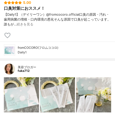
5.00
口臭対策におススメ！
【Daily1】（デイリーワン）@fromcocoro.official口臭の原因・汚れ・
歯周病菌の増殖・口内環境の悪化そんな原因で口臭が起こっています。
誰もが…
続きを見る
fromCOCORO(フロムココロ)
Daily1
美容ブロガー
fuka712