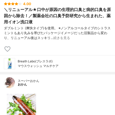
4.00
＼リニューアル★口中が原因の生理的口臭と病的口臭を原
因から除去！／製薬会社の口臭予防研究から生まれた、薬
用イオン洗口液
ダブルミント (爽快タイプ)を使用。 ※ノンアルコールタイプのシトラス
ミントもあり丸みを帯びたパッケージイメージだった旧製品から変わ
り、リニューアル後はスッキリ…
続きを見る
Breath Labo(ブレスラボ)
マウスウォッシュ マルチケア
スーパーおかん
おかん