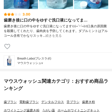
3.00
歯磨き後に口の中をゆすぐ洗口液になってま...
歯磨き後に口の中をゆすぐ洗口液になってますପ(⑅ˊᵕˋ⑅)ଓ口臭の原因菌
を殺菌してくれたり、歯肉炎を予防してくれます。ダブルミントはアル
コール含有でかなりスッキ…
続きを見る
Breath Labo(ブレスラボ)
マウスウォッシュv
マウスウォッシュ関連カテゴリ：おすすめ商品ラ
ンキング
歯ブラシ
電動歯ブラシ
デンタルフロス
舌ブラシ
歯磨き粉
ホワイトニング歯磨き粉
うがい薬
ホームホワイトニングキット