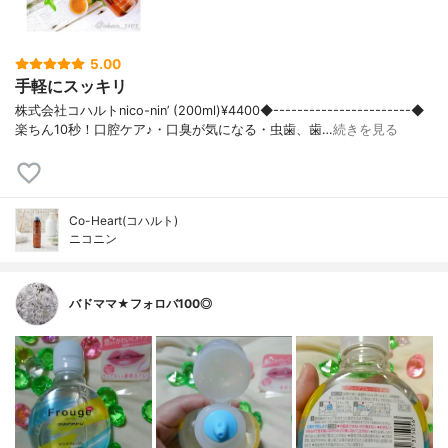
5.00
手軽にスッキリ
株式会社コハルトnico-nin’ (200ml)¥4400◆-----------------------◆
楽ちん10秒！口腔ケア♪・口臭が気になる・虫歯、歯…
続きを見る
Co-Heart(コハルト)
ニコニン
バドママ★フォロバ100◎