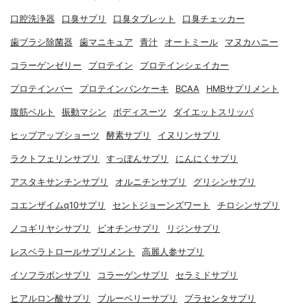
口腔洗浄器
口臭サプリ
口臭タブレット
口臭チェッカー
歯ブラシ除菌器
歯マニキュア
青汁
オートミール
マヌカハニー
コラーゲンゼリー
プロテイン
プロテインシェイカー
プロテインバー
プロテインパンケーキ
BCAA
HMBサプリメント
腹筋ベルト
振動マシン
ボディスーツ
ダイエットスリッパ
ヒップアップショーツ
酵素サプリ
イヌリンサプリ
ラクトフェリンサプリ
すっぽんサプリ
にんにくサプリ
アスタキサンチンサプリ
オルニチンサプリ
グリシンサプリ
コエンザイムq10サプリ
セントジョーンズワート
チロシンサプリ
ノコギリヤシサプリ
ビオチンサプリ
リジンサプリ
レスベラトロールサプリメント
高麗人参サプリ
イソフラボンサプリ
コラーゲンサプリ
セラミドサプリ
ヒアルロン酸サプリ
ブルーベリーサプリ
プラセンタサプリ