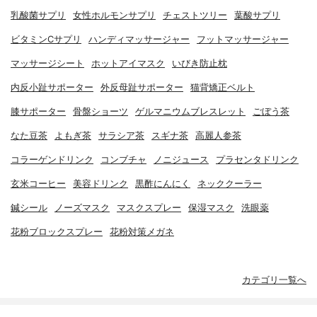
乳酸菌サプリ
女性ホルモンサプリ
チェストツリー
葉酸サプリ
ビタミンCサプリ
ハンディマッサージャー
フットマッサージャー
マッサージシート
ホットアイマスク
いびき防止枕
内反小趾サポーター
外反母趾サポーター
猫背矯正ベルト
膝サポーター
骨盤ショーツ
ゲルマニウムブレスレット
ごぼう茶
なた豆茶
よもぎ茶
サラシア茶
スギナ茶
高麗人参茶
コラーゲンドリンク
コンブチャ
ノニジュース
プラセンタドリンク
玄米コーヒー
美容ドリンク
黒酢にんにく
ネッククーラー
鍼シール
ノーズマスク
マスクスプレー
保湿マスク
洗眼薬
花粉ブロックスプレー
花粉対策メガネ
カテゴリ一覧へ