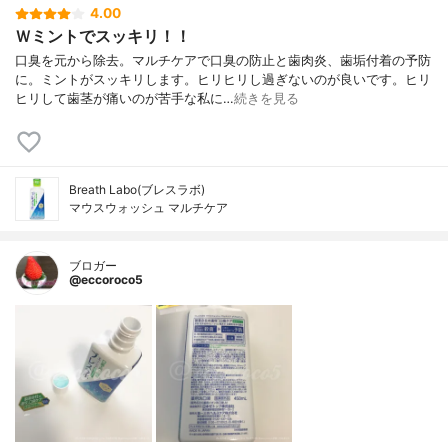
4.00
Ｗミントでスッキリ！！
口臭を元から除去。マルチケアで口臭の防止と歯肉炎、歯垢付着の予防
に。ミントがスッキリします。ヒリヒリし過ぎないのが良いです。ヒリ
ヒリして歯茎が痛いのが苦手な私に…
続きを見る
Breath Labo(ブレスラボ)
マウスウォッシュ マルチケア
ブロガー
@eccoroco5