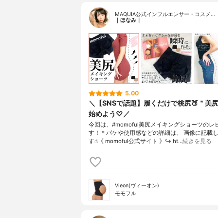
MAQUIA公式インフルエンサー・コスメ…
｜ほなみ｜
5.00
＼【SNSで話題】履くだけで桃尻🍑＂美
始めよう♡／
今回は、#momoful美尻メイキングショーツのレ
す！＊パケや使用感などの詳細は、 画像に記載
す☝︎《 momoful公式サイト 》↪︎ ht…
続きを見る
Vieon(ヴィーオン)
モモフル