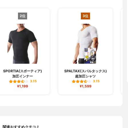
2位
3位
SPORTIA(スポーティア)
SPALTAX(スパルタックス)
加圧インナー
超加圧シャツ
3.15
3.15
¥1,199
¥1,599
関連おすすめクチコミ