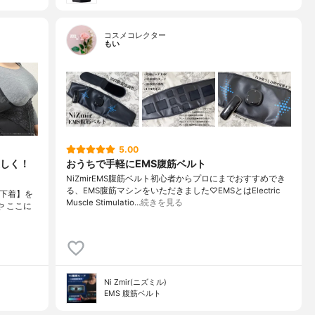
コスメコレクター
もい
5.00
しく！
おうちで手軽にEMS腹筋ベルト
NiZmirEMS腹筋ベルト初心者からプロにまでおすすめでき
る、EMS腹筋マシンをいただきました♡EMSとはElectric
正下着】を
Muscle Stimulatio…
続きを見る
 や ここに
Ni Zmir(ニズミル)
EMS 腹筋ベルト