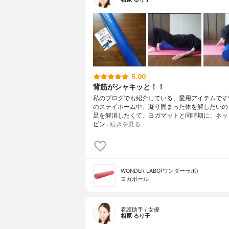
5.00
背筋がシャキッと！！
私のブログでも紹介している、愛用アイテムです
のステイホーム中、凝り固まった体を解したいの
足を解消したくて、ヨガマットと同時期に、ネッ
ピン…
続きを見る
WONDER LABO(ワンダーラボ)
ヨガポール
看護助手 / 女優
相原 るり子