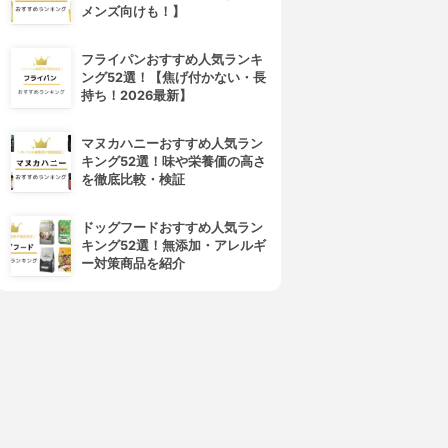
メンズ向けも！】
4位
5位
フライパンおすすめ人気ランキ
ング52選！【焦げ付かない・長
持ち！2026最新】
マヌカハニーおすすめ人気ラン
キング52選！味や栄養価の高さ
を徹底比較・検証
ドッグフードおすすめ人気ラン
キング52選！無添加・アレルギ
MISHOW(ミショウ)
KCS(ケーシーエス)
ー対策商品を紹介
強圧版 加圧インナー
加圧シャツ
3.15
3.15
¥999
¥1,400