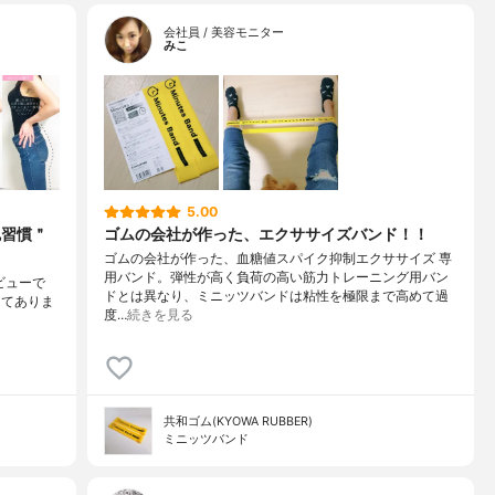
会社員 / 美容モニター
みこ
5.00
尻習慣＂
ゴムの会社が作った、エクササイズバンド！！
ゴムの会社が作った、血糖値スパイク抑制エクササイズ 専
用バンド。弾性が高く負荷の高い筋力トレーニング用バン
ビューで
ドとは異なり、ミニッツバンドは粘性を極限まで高めて過
してありま
度…
続きを見る
共和ゴム(KYOWA RUBBER)
ミニッツバンド