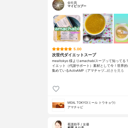
会社員
マイピコブー
5.00
次世代ダイエットスープ
mealtokyo 様よりamachabiスープって知って
イエット（代謝サポート）素材として今！世界的
集めているActivAMP（アマチャヅ…
続きを見る
MEAL TOKYO(ミール トウキョウ)
アマチャビ
看護助手 / 女優
相原 るり子