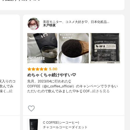
美容モニター、コスメ大好き♡、日本化粧品…
木戸咲夜
5.00
めちゃくちゃ続けやすい♡
た炭入りのコ
先月、2023/04に行われたC̲
飲んでみ
COFFEE（@c_coffee_official）のキャンペーンでラテをい
味く…
続
ただいたので飲んでみました♡☕️ C̲ COF…
続きを見る
C COFFEE(シーコーヒー)
チャコールコーヒーダイエット