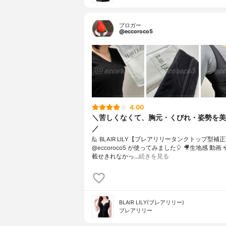
ブロガー
@eccoroco5
4.00
＼苦しくなくて、胸元・くびれ・姿勢を美
／
🙋 BLAIR LILY【ブレアリリータンクトップ型補
@eccoroco5 が使ってみました🎈⁡⁡⁡ 🎥生地感 動画
載せきれなかっ…
続きを見る
BLAIR LILY(ブレアリリー)
ブレアリリー