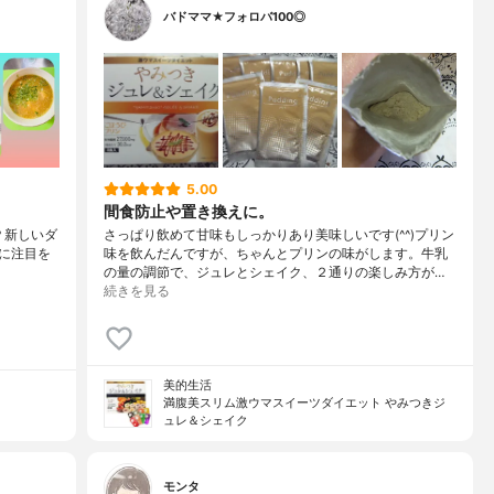
バドママ★フォロバ100◎
5.00
間食防止や置き換えに。
る？新しいダ
さっぱり飲めて甘味もしっかりあり美味しいです(^^)プリン
に注目を
味を飲んだんですが、ちゃんとプリンの味がします。牛乳
の量の調節で、ジュレとシェイク、２通りの楽しみ方が…
続きを見る
美的生活
満腹美スリム激ウマスイーツダイエット やみつきジ
ュレ＆シェイク
モンタ