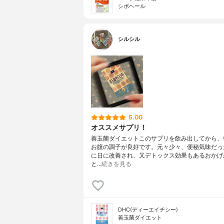
シボヘール
シルシル
5.00
オススメサプリ！
善玉菌ダイエットこのサプリを飲み出してから、
お腹の調子が良好です。元々少々、便秘気味だっ
に日に改善され、又デトックス効果もあるおかげ
と…
続きを見る
DHC(ディーエイチシー)
善玉菌ダイエット