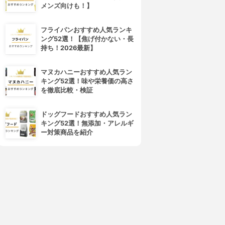
メンズ向けも！】
フライパンおすすめ人気ランキ
ング52選！【焦げ付かない・長
持ち！2026最新】
4位
5位
マヌカハニーおすすめ人気ラン
キング52選！味や栄養価の高さ
を徹底比較・検証
ドッグフードおすすめ人気ラン
キング52選！無添加・アレルギ
ー対策商品を紹介
FUJIFILM(フジフイルム)
さくらの森
メタバリアEX
スラレグ
3.95
3.91
(1)
(2)
¥980
¥1,480