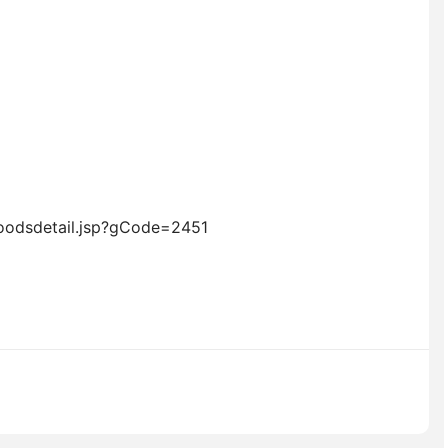
goodsdetail.jsp?gCode=2451