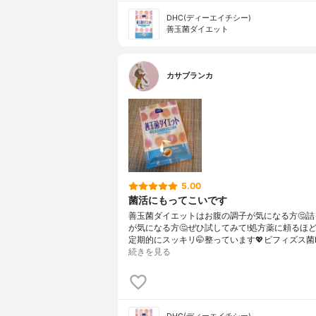
DHC(ディーエイチシー)
善玉菌ダイエット
カサブランカ
5.00
菌活にもってこいです
善玉菌ダイエットはお腹の調子が気になる方🤔詰
が気になる方🤔ぜひ試してみて!処方薬に頼るほ
定期的にスッキリ🤭整っています💖ビフィズス菌B
続きを見る