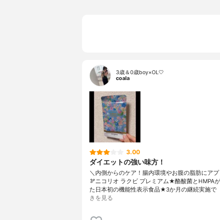
3歳＆0歳boy×OL🤍
coala
3.00
ダイエットの強い味方！
＼内側からのケア！腸内環境やお腹の脂肪にアプ
🫘ニコリオ ラクビ プレミアム★酪酸菌とHMPA
た日本初の機能性表示食品★3か月の継続実施で
きを見る