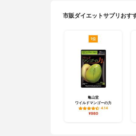
市販ダイエットサプリおす
1位
亀山堂
ワイルドマンゴーの力
4.14
¥980