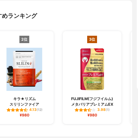
すめランキング
2位
3位
キラ★リズム
FUJIFILM(フジフイルム)
スリリンファイア
メタバリアプレミアムEX
4.13
3.98
(12)
(1)
¥980
¥980