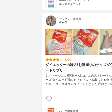
DHC(ディーエイチシー)
善玉菌ダイエット
アラフォー会社員
かんな
4.00
ダイエッターの味方!お腹周りのサイズダ
ートサプリ
シボヘール………!(笑)いいよね、このストレート
ーズ!ダイエット茶のモリモリスリム出してる会
たw (モリモリスリムリピートしました!私はか…
ハーブ健康本舗