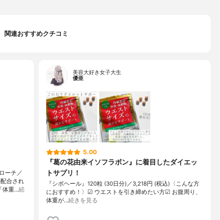
関連おすすめクチコミ
美容大好き女子大生
優亜
5.00
『葛の花由来イソフラボン』に着目したダイエッ
トサプリ！
ローチ／
が配合され
『シボヘール』120粒 (30日分)／3,218円 (税込)〈こんな方
「体重…
続
におすすめ！〉︎︎︎︎☑︎︎︎︎︎ ウエストを引き締めたい方︎︎︎︎☑︎ お腹周り、
体重が…
続きを見る