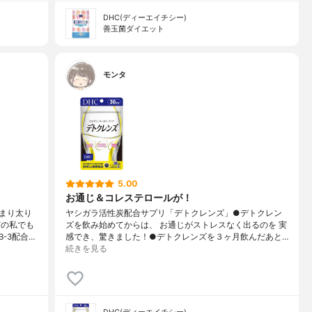
DHC(ディーエイチシー)
善玉菌ダイエット
モンタ
5.00
お通じ＆コレステロールが！
まり太り
ヤシガラ活性炭配合サプリ「デトクレンズ」●デトクレン
どの私でも
ズを飲み始めてからは、 お通じがストレスなく出るのを 実
-3配合…
感でき、驚きました！●デトクレンズを３ヶ月飲んだあと…
続きを見る