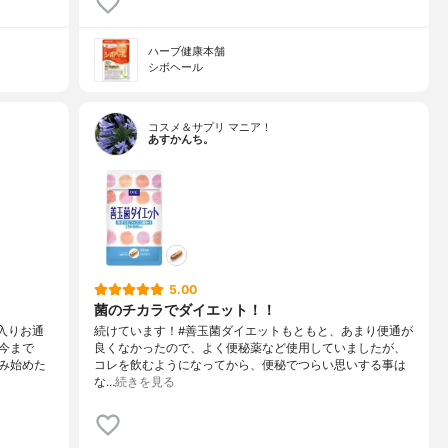
ハーブ健康本舗
シボヘール
コスメ＆サプリ マニア！
あすかんち。
5.00
菌のチカラでダイエット！！
入りお通
続けています！#善玉菌ダイエットもともと、あまり便通が
今まで
良くなかったので、よく便秘薬など使用していましたが、
み始めた
コレを飲むようになってから、便秘でつらい思いする事は
な…
続きを見る