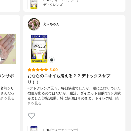
DHC(ディーエイチシー)
デトクレンズ
え～ちゃん
5.00
ウンサポ
おならのニオイも消える？？ デトックスサプ
リ！！
な名前シリ
#デトクレンズ元々、毎日快適でしたが、腸にこびりついた
社さんだっ
宿便が出るのではないか、腸活、ダイエット目的で3ヶ月飲
続きを見る
みました(3袋)結果、特に快便はそのまま、トイレの後…
続
きを見る
DHC(ディーエイチシー)