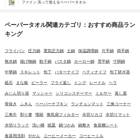
ファイン 洗って使えるペーパータオル
ペーパータオル関連カテゴリ：おすすめ商品ラン
キング
フライパン
圧力鍋
電気圧力鍋
土鍋
保温調理鍋
片手鍋
両手鍋
無水鍋
揚げ物鍋
餃子鍋
パスタ鍋
ホーロー鍋
雪平鍋
寸胴鍋
中華鍋
スキレット
包丁
バターナイフ
ペティナイフ
包丁研ぎ器
砥石
まな板
ピーラー
フライ返し
トング
レードル
ヘラ
みじん切り器
マッシャー
シリコンスチーマー
ミルサー
落し蓋
骨抜き
ふきん
ペーパーナプキン
ランチョンマット
三角コーナー
三角巾
割り箸
懐紙
換気扇フィルター
水切りカゴ
水切りマット
水切りラック
洗い桶
紙皿
鍋つかみ
鍋敷き
食器棚シート
食器用洗剤
やかん
コーヒーメーカー
コーヒーミル