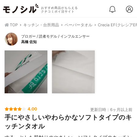
おすすめ商品がもらえる
クチコミポイ活サイト
TOP
キッチン・台所用品
ペーパータオル
Crecia EF(クレシ
ブロガー / 読者モデル / インフルエンサー
高橋 佐知
4.00
更新日時：6ヶ月以上前
手にやさしいやわらかなソフトタイプのキ
ッチンタオル