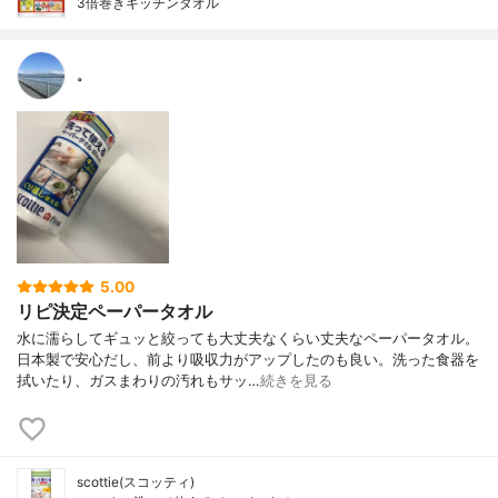
3倍巻きキッチンタオル
。
5.00
リピ決定ペーパータオル
水に濡らしてギュッと絞っても大丈夫なくらい丈夫なペーパータオル。
日本製で安心だし、前より吸収力がアップしたのも良い。洗った食器を
拭いたり、ガスまわりの汚れもサッ…
続きを見る
scottie(スコッティ)