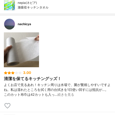
nepia(ネピア)
激吸収キッチンタオル
nachicya
3.00
清潔を保てるキッチングッズ！
よくお店で見るあれ！キッチン周りは水場で、菌が繁殖しやすいですよ
ね。私は濡れたところを拭く用の台拭きを1日使い回すには抵抗が…。
このカット布巾は42カットも入っ…
続きを見る