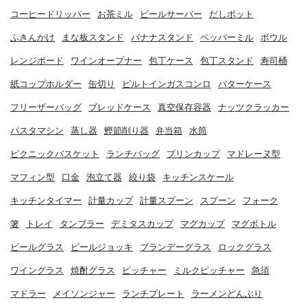
コーヒードリッパー
お茶ミル
ビールサーバー
だしポット
ふきんかけ
まな板スタンド
バナナスタンド
ペッパーミル
ボウル
レンジボード
ワインオープナー
包丁ケース
包丁スタンド
寿司桶
紙コップホルダー
缶切り
ビルトインガスコンロ
バターケース
フリーザーバッグ
ブレッドケース
真空保存容器
ナッツクラッカー
パスタマシン
蒸し器
鰹節削り器
弁当箱
水筒
ピクニックバスケット
ランチバッグ
プリンカップ
マドレーヌ型
マフィン型
口金
泡立て器
絞り袋
キッチンスケール
キッチンタイマー
計量カップ
計量スプーン
スプーン
フォーク
箸
トレイ
タンブラー
デミタスカップ
マグカップ
マグボトル
ビールグラス
ビールジョッキ
ブランデーグラス
ロックグラス
ワイングラス
焼酎グラス
ピッチャー
ミルクピッチャー
急須
マドラー
メイソンジャー
ランチプレート
ラーメンどんぶり