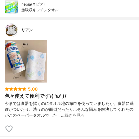
nepia(ネピア)
激吸収キッチンタオル
リアン
5.00
色々使えて便利です\( 'ω' )/
今までは食器を拭くのにタオル地の布巾を使っていましたが、食器に繊
維がついたり、洗うのが面倒だったり...そんな悩みを解決してくれたの
がこのペーパータオルでした！…
続きを見る