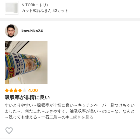
NITORI(ニトリ)
カット式台ふきん 42カット
kazuhiko24
4.00
吸収率が非情に良い
すいとりやすい～吸収率が非情に良い～キッチンペーパー見つけちゃい
ました～、何だこれ～ふきやすく、油吸収率が良い～のに～な、なんと
～洗っても使える～一石二鳥～のキ…
続きを見る