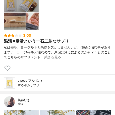
3.00
温活✕腸活という一石二鳥なサプリ
私は毎朝、ヨーグルトと果物を欠かしません。が、便秘に悩む事があり
ます(´；ω；`)ｳｩｩ冷え性なので、原因は冷えにあるのかも？！とのこと
でこちらのサプリメント …
続きを見る
alpoca(アルポカ)
するポカサプリ
美容好き
nita