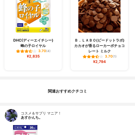
DHC(ディーエイチシー)
Ｂ．ＬＡＢＯ(ビードットラボ)
蜂の子ロイヤル
カカオが香るローカーボチョコ
レート ミルク
3.70
(4)
¥2,835
3.70
(1)
¥2,794
関連おすすめクチコミ
コスメ＆サプリ マニア！
あすかんち。