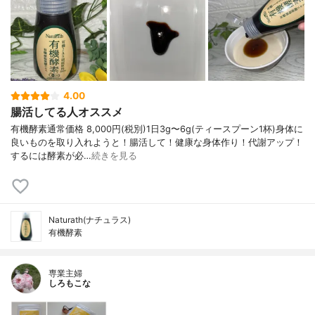
4.00
腸活してる人オススメ
有機酵素通常価格 8,000円(税別)1日3g〜6g(ティースプーン1杯)身体に
良いものを取り入れようと！腸活して！健康な身体作り！代謝アップ！
するには酵素が必…
続きを見る
Naturath(ナチュラス)
有機酵素
専業主婦
しろもこな