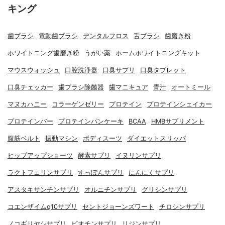
キング
歯ブラシ
電動歯ブラシ
デンタルフロス
舌ブラシ
歯磨き粉
ホワイトニング歯磨き粉
うがい薬
ホームホワイトニングキット
マウスウォッシュ
口腔洗浄器
口臭サプリ
口臭タブレット
口臭チェッカー
歯ブラシ除菌器
歯マニキュア
青汁
オートミール
マヌカハニー
コラーゲンゼリー
プロテイン
プロテインシェイカー
プロテインバー
プロテインパンケーキ
BCAA
HMBサプリメント
腹筋ベルト
振動マシン
ボディスーツ
ダイエットスリッパ
ヒップアップショーツ
酵素サプリ
イヌリンサプリ
ラクトフェリンサプリ
すっぽんサプリ
にんにくサプリ
アスタキサンチンサプリ
オルニチンサプリ
グリシンサプリ
コエンザイムq10サプリ
セントジョーンズワート
チロシンサプリ
ノコギリヤシサプリ
ビオチンサプリ
リジンサプリ