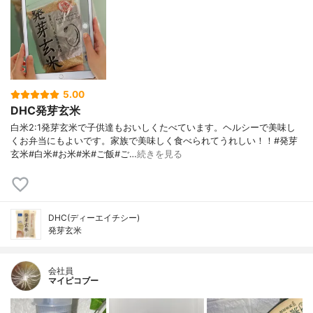
5.00
DHC発芽玄米
白米2:1発芽玄米で子供達もおいしくたべています。ヘルシーで美味し
くお弁当にもよいです。家族で美味しく食べられてうれしい！！#発芽
玄米#白米#お米#米#ご飯#ご…
続きを見る
DHC(ディーエイチシー)
発芽玄米
会社員
マイピコブー