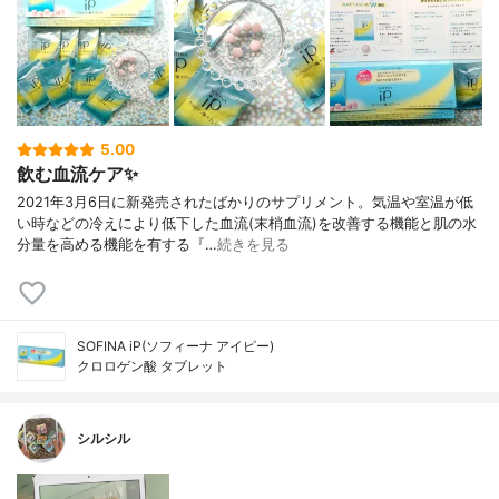
5.00
飲む血流ケア✨
2021年3月6日に新発売されたばかりのサプリメント。気温や室温が低
い時などの冷えにより低下した血流(末梢血流)を改善する機能と肌の水
分量を高める機能を有する『…
続きを見る
SOFINA iP(ソフィーナ アイピー)
クロロゲン酸 タブレット
シルシル