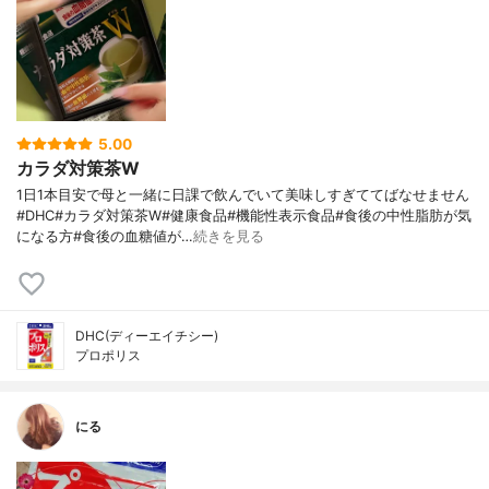
5.00
カラダ対策茶W
1日1本目安で母と一緒に日課で飲んでいて美味しすぎててばなせません
#DHC#カラダ対策茶W#健康食品#機能性表示食品#食後の中性脂肪が気
になる方#食後の血糖値が…
続きを見る
DHC(ディーエイチシー)
プロポリス
にる