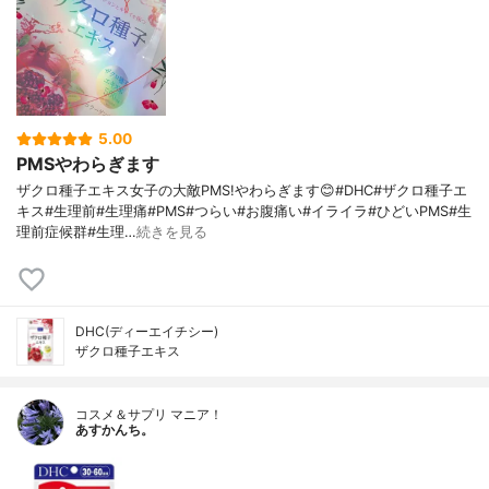
5.00
PMSやわらぎます
ザクロ種子エキス女子の大敵PMS!やわらぎます😊#DHC#ザクロ種子エ
キス#生理前#生理痛#PMS#つらい#お腹痛い#イライラ#ひどいPMS#生
理前症候群#生理…
続きを見る
DHC(ディーエイチシー)
ザクロ種子エキス
コスメ＆サプリ マニア！
あすかんち。