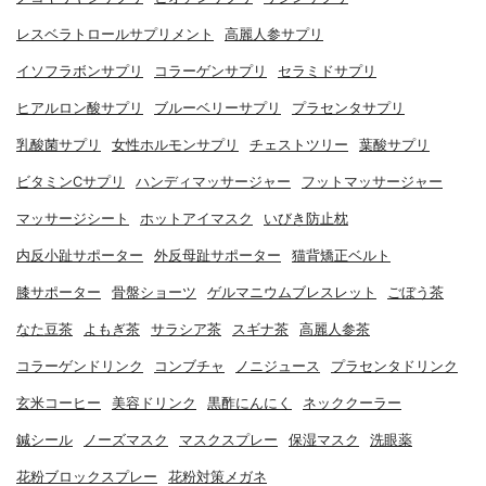
レスベラトロールサプリメント
高麗人参サプリ
イソフラボンサプリ
コラーゲンサプリ
セラミドサプリ
ヒアルロン酸サプリ
ブルーベリーサプリ
プラセンタサプリ
乳酸菌サプリ
女性ホルモンサプリ
チェストツリー
葉酸サプリ
ビタミンCサプリ
ハンディマッサージャー
フットマッサージャー
マッサージシート
ホットアイマスク
いびき防止枕
内反小趾サポーター
外反母趾サポーター
猫背矯正ベルト
膝サポーター
骨盤ショーツ
ゲルマニウムブレスレット
ごぼう茶
なた豆茶
よもぎ茶
サラシア茶
スギナ茶
高麗人参茶
コラーゲンドリンク
コンブチャ
ノニジュース
プラセンタドリンク
玄米コーヒー
美容ドリンク
黒酢にんにく
ネッククーラー
鍼シール
ノーズマスク
マスクスプレー
保湿マスク
洗眼薬
花粉ブロックスプレー
花粉対策メガネ