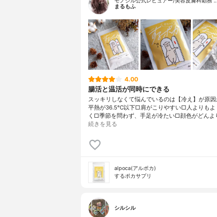
モノシル公式レビュアー/美容皮膚科勤務 
まるもふ
4.00
腸活と温活が同時にできる
スッキリしなくて悩んでいるのは【冷え】が原因か
平熱が36.5℃以下□肩がこりやすい□人よりも
く□季節を問わず、手足が冷たい□顔色がどんよ
続きを見る
alpoca(アルポカ)
するポカサプリ
シルシル