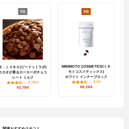
2位
3位
MIKIMOTO COSMETICS(ミキ
Ｂ．ＬＡＢＯ(ビードットラボ)
キ
モトコスメティックス)
カカオが香るローカーボチョコ
キ
ホワイト インナーブロック
レート ミルク
3.70
3.70
(1)
¥6,264
¥2,794
関連おすすめクチコミ