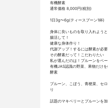
有機酵素
通常価格 8,000円(税別)
1日3g〜6g(ティースプーン1杯)
身体に良いものを取り入れようと
腸活して！
健康な身体作り！
代謝アップ！するには酵素が必要
その酵素だって！こだわりたい
私が選んだのは！プルーンをベー
有機JAS認識の野菜、果物だけ
酵素
プルーン、こぼう、青梗菜、セロ
り
話題のマキベリーとプルーンを加