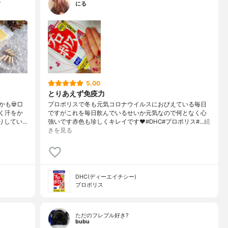
…
にる
5.00
とりあえず免疫力
も💀□
プロポリスで冬も元気コロナウイルスにおびえている毎日
よく汗をか
ですがこれを毎日飲んでいるせいか元気なので何となく心
りしてい…
強いです赤色も珍しくキレイです♥️#DHC#プロポリス#…
続
きを見る
DHC(ディーエイチシー)
プロポリス
ただのフレブル好き?
bubu