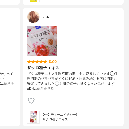
にる
5.00
ザクロ種子エキス
かなって
ザクロ種子エキス生理不順の際、主に愛飲しています◯生
ント
理周期のバラバラがすぐに解消され飲み続ける内に周期も
D…
続きを
安定してきました◯お肌の調子も良くなった気がします
#DH…
続きを見る
DHC(ディーエイチシー)
ザクロ種子エキス