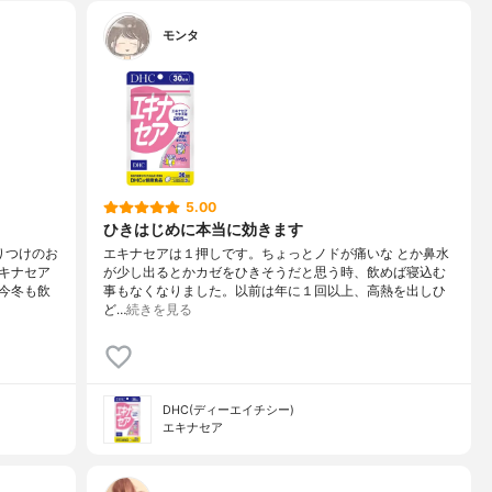
モンタ
5.00
ひきはじめに本当に効きます
りつけのお
エキナセアは１押しです。ちょっとノドが痛いな とか鼻水
キナセア
が少し出るとかカゼをひきそうだと思う時、飲めば寝込む
今冬も飲
事もなくなりました。以前は年に１回以上、高熱を出しひ
ど…
続きを見る
DHC(ディーエイチシー)
エキナセア