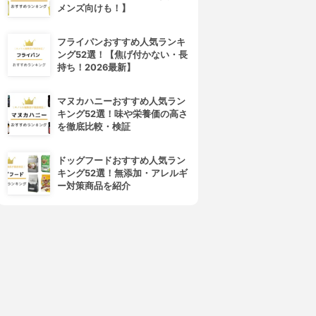
メンズ向けも！】
フライパンおすすめ人気ランキ
ング52選！【焦げ付かない・長
持ち！2026最新】
マヌカハニーおすすめ人気ラン
TANITA(タニタ)
NITORI(ニトリ)
キング52選！味や栄養価の高さ
洗えるクッキングスケール
キッチンスケールEK3280
を徹底比較・検証
KW-201
3.15
(2)
¥999
3.15
(2)
ドッグフードおすすめ人気ラン
¥2,403
キング52選！無添加・アレルギ
ー対策商品を紹介