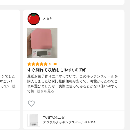
とまと
5.00
すぐ測れて収納もしやすい🙆‍♀️💓
ーンでした
最近お菓子作りにハマっていて、このキッチンスケールを
すごい！
購入しました🥰💓比較的価格が安くて、可愛かったのでこ
って2…
続
れを選びましたが、実際に使ってみるとかなり使いやすく
て気…
続きを見る
TANITA(タニタ)
デジタルクッキングスケール KJ-114