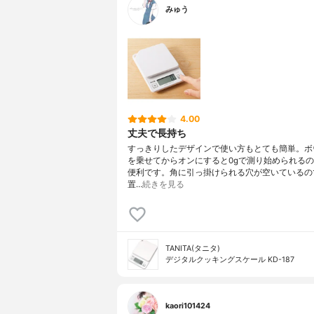
みゅう
4.00
丈夫で長持ち
すっきりしたデザインで使い方もとても簡単。ボ
を乗せてからオンにすると0gで測り始められる
便利です。角に引っ掛けられる穴が空いているの
置…
続きを見る
TANITA(タニタ)
デジタルクッキングスケール KD-187
kaori101424