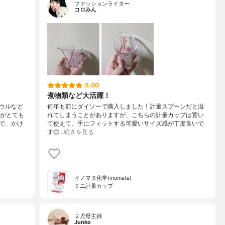
ファッションライター
コロみん
5.00
煮物類など大活躍！
ウルなど
何年も前にダイソーで購入しました！計量スプーンだと溢
のがとても
れてしまうことがありますが、こちらの計量カップは置い
で、かけ
て使えて、手にフィットする可愛いサイズ感が丁度良いで
す◎…
続きを見る
イノマタ化学(inomata)
ミニ計量カップ
２児母主婦
Junko