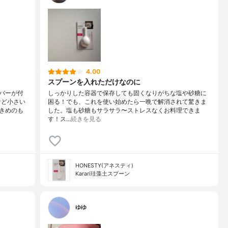
4.00
スプーンを入れただけなのに
バーが付
しっかりした容器で保存しても固くなりがちな塩や砂糖に
など小さい
困る！でも、これを使い始めたら一晩で解消されて驚きま
きめのも
した。塩も砂糖もサラサラ〜ストレスなくお料理できま
す！ス…
続きを見る
HONESTY(アネスティ)
Karari珪藻土スプーン
ゆゆ