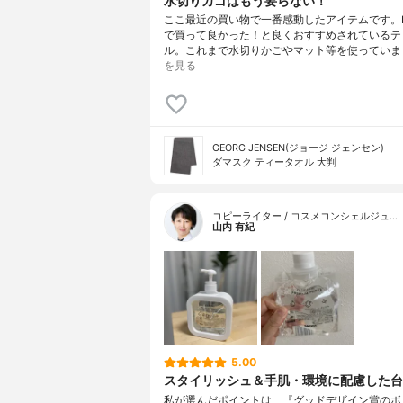
水切りカゴはもう要らない！
ここ最近の買い物で一番感動したアイテムです。Ins
で買って良かった！と良くおすすめされているテ
ル。これまで水切りかごやマット等を使っていま
を見る
GEORG JENSEN(ジョージ ジェンセン)
ダマスク ティータオル 大判
コピーライター / コスメコンシェルジュ…
山内 有紀
5.00
スタイリッシュ＆手肌・環境に配慮した台
私が選んだポイントは、『グッドデザイン賞のボ