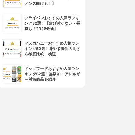
メンズ向けも！】
フライパンおすすめ人気ランキ
Alphamic(アルファミック)
ング52選！【焦げ付かない・長
業務用アルミホイル
持ち！2026最新】
3.01
(1)
¥749
マヌカハニーおすすめ人気ラン
キング52選！味や栄養価の高さ
を徹底比較・検証
ドッグフードおすすめ人気ラン
キング52選！無添加・アレルギ
ー対策商品を紹介