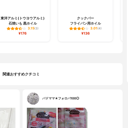
東洋アルミ(トウヨウアルミ)
クックパー
石焼いも 黒ホイル
フライパン用ホイル
3.15
3.01
(3)
(4)
¥176
¥136
関連おすすめクチコミ
バドママ★フォロバ100◎