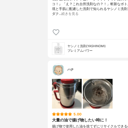
コ！』「え？これ台所洗剤なの？！」斬新なボト
境と手肌に配慮した洗剤で知られるヤシノミ洗剤
ダク…
続きを見る
ヤシノミ洗剤(YASHINOMI)
プレミアムパワー
ハナ
5.00
大量の油で揚げ物したい時に！
揚げ物で使用した油を捨てずにリサイクルできる