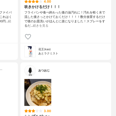
4.00
吹きかけるだけ！！！
ロファイバ
フライパンや食べ終わった後の油汚れに！汚れを軽く水で
これはく
流した後さっとかけておくだけ！！！！数分放置するだけ
0円…
続
で後のお皿洗いがほんとに楽になりました！スプレーをす
るだ…
続きを見る
花王(kao)
あとラクミスト
…
おつおじ
3.00