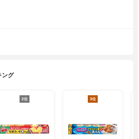
キング
2位
3位