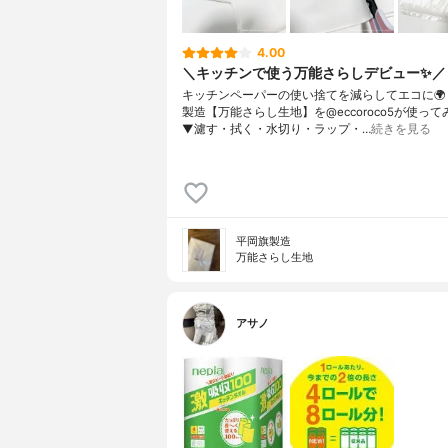
4.00
＼キッチンで使う万能さらしデビュー✨／
キッチンペーパーの使い捨てを減らしてエコに🌍⁡⁡ 
製造【万能さらし生地】を@eccoroco5が使って
⁡⁡▼⁡⁡濾す・拭く・水切り・ラップ・…
続きを見る
平岡旗製造
万能さらし生地
アサノ