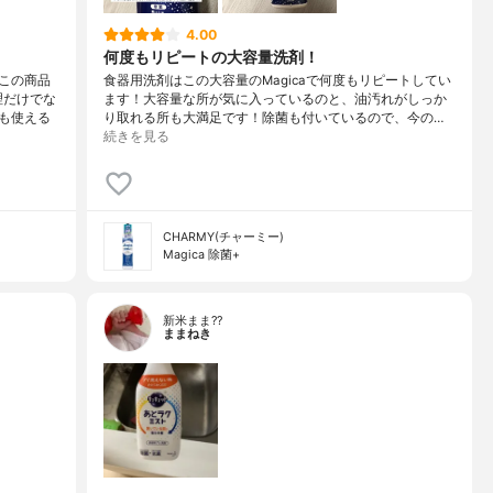
4.00
何度もリピートの大容量洗剤！
この商品
食器用洗剤はこの大容量のMagicaで何度もリピートしてい
理だけでな
ます！大容量な所が気に入っているのと、油汚れがしっか
も使える
り取れる所も大満足です！除菌も付いているので、今の…
続きを見る
CHARMY(チャーミー)
Magica 除菌+
新米まま??
ままねき