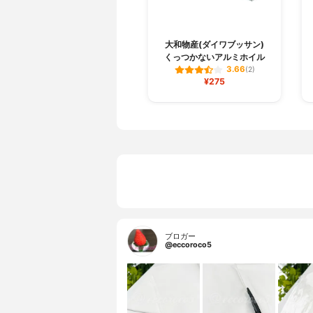
大和物産(ダイワブッサン)
くっつかないアルミホイル
3.66
(2)
¥275
ブロガー
@eccoroco5