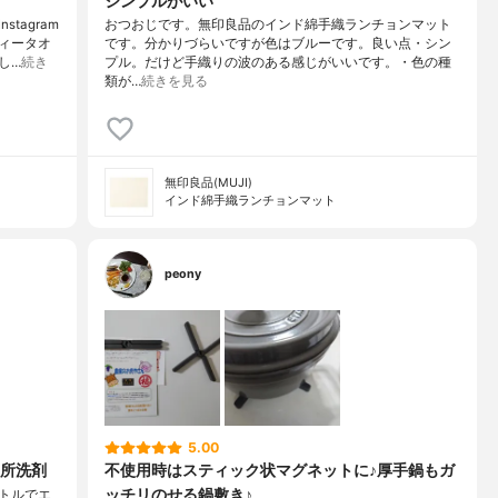
シンプルがいい
tagram
おつおじです。無印良品のインド綿手織ランチョンマット
ィータオ
です。分かりづらいですが色はブルーです。良い点・シン
し…
続き
プル。だけど手織りの波のある感じがいいです。・色の種
類が…
続きを見る
無印良品(MUJI)
インド綿手織ランチョンマット
peony
5.00
所洗剤
不使用時はスティック状マグネットに♪厚手鍋もガ
ッチリのせる鍋敷き♪
トルでエ