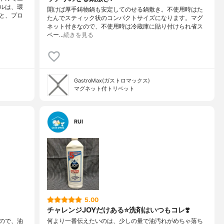
ルは、環
開けば厚手鋳物鍋も安定してのせる鍋敷き。不使用時はた
と、プロ
たんでスティック状のコンパクトサイズになります。マグ
ネット付きなので、不使用時は冷蔵庫に貼り付けられ省ス
ペー…
続きを見る
GastroMax(ガストロマックス)
マグネット付トリベット
RUI
5.00
チャレンジJOYだけある⭐️洗剤はいつもコレ❣️
ので、油
何より一番伝えたいのは、少しの量で油汚れがめちゃ落ち