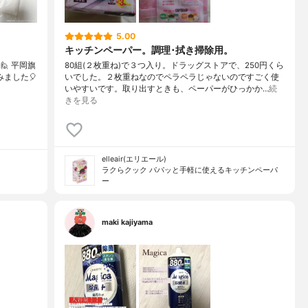
5.00
キッチンペーパー。調理･拭き掃除用。
🙋 平岡旗
80組(２枚重ね)で３つ入り。ドラッグストアで、250円くら
みました🎈
いでした。２枚重ねなのでペラペラじゃないのですごく使
いやすいです。取り出すときも、ペーパーがひっかか…
続
きを見る
elleair(エリエール)
ラクらクック パパッと手軽に使えるキッチンペーパ
ー
maki kajiyama