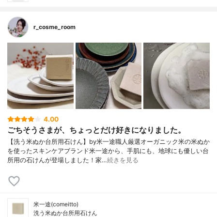
r_cosme_room
4.00
ごちそうさまが、ちょっとだけ好きになりました。
【洗う米ぬか台所用石けん】by米一途職人厳選オーガニック米の米ぬか
を使ったスキンケアブランド米一途から、手肌にも、地球にも優しい台
所用の石けんが登場しました！家…
続きを見る
米一途(comeitto)
洗う米ぬか台所用石けん