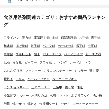
食器用洗剤関連カテゴリ：おすすめ商品ランキン
グ
フライパン
圧力鍋
電気圧力鍋
土鍋
保温調理鍋
片手鍋
両手鍋
無水鍋
揚げ物鍋
餃子鍋
パスタ鍋
ホーロー鍋
雪平鍋
寸胴鍋
中華鍋
スキレット
包丁
バターナイフ
ペティナイフ
包丁研ぎ器
砥石
まな板
ピーラー
フライ返し
トング
レードル
ヘラ
みじん切り器
マッシャー
シリコンスチーマー
ミルサー
落し蓋
骨抜き
ふきん
ペーパータオル
ペーパーナプキン
ランチョンマット
三角コーナー
三角巾
割り箸
懐紙
換気扇フィルター
水切りカゴ
水切りマット
水切りラック
洗い桶
紙皿
鍋つかみ
鍋敷き
食器棚シート
やかん
コーヒーメーカー