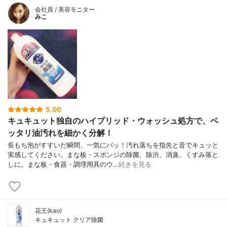
会社員 / 美容モニター
みこ
5.00
キュキュット独自のハイブリッド・ウォッシュ処方で、ベ
ッタリ油汚れを細かく分解！
長もち泡がすすいだ瞬間、一気にパッ！汚れ落ちを指先と音でキュッと
実感してください。まな板・スポンジの除菌、除渋、消臭、くすみ落と
しに。まな板・食器・調理用具のウ…
続きを見る
花王(kao)
キュキュット クリア除菌