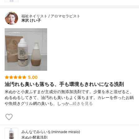
福祉ネイリスト / アロマセラピスト
米沢 けい子
5.00
油汚れも臭いも落ちる、手も環境もきれいになる洗剤
米ぬかと小麦ふすまが主成分の無添加洗剤です。少量を水と混ぜると、
ぬるぬるしてきて、油汚れも臭いもよく落ちます。カレーを作ったお鍋
や魚焼きグリル網の臭いも、しっか…
続きを見る
みんなでみらいを(minnade miraio)
米ぬか酵素洗剤