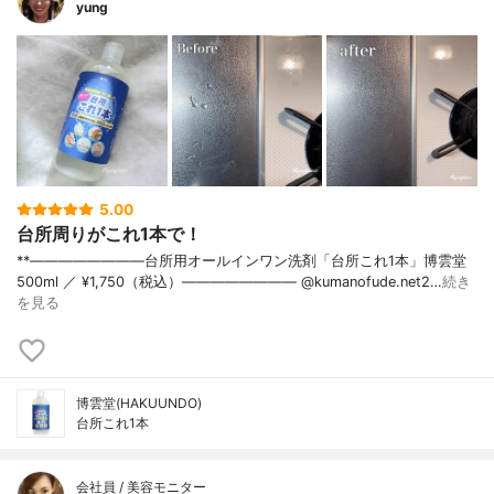
yung
5.00
台所周りがこれ1本で！
**————————⁡台所用オールインワン洗剤「台所これ1本」⁡博雲堂
⁡500ml ／ ¥1,750（税込）⁡———————— @kumanofude.net2…
続き
を見る
博雲堂(HAKUUNDO)
台所これ1本
会社員 / 美容モニター