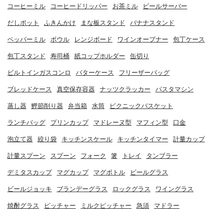
コーヒーミル
コーヒードリッパー
お茶ミル
ビールサーバー
だしポット
ふきんかけ
まな板スタンド
バナナスタンド
ペッパーミル
ボウル
レンジボード
ワインオープナー
包丁ケース
包丁スタンド
寿司桶
紙コップホルダー
缶切り
ビルトインガスコンロ
バターケース
フリーザーバッグ
ブレッドケース
真空保存容器
ナッツクラッカー
パスタマシン
蒸し器
鰹節削り器
弁当箱
水筒
ピクニックバスケット
ランチバッグ
プリンカップ
マドレーヌ型
マフィン型
口金
泡立て器
絞り袋
キッチンスケール
キッチンタイマー
計量カップ
計量スプーン
スプーン
フォーク
箸
トレイ
タンブラー
デミタスカップ
マグカップ
マグボトル
ビールグラス
ビールジョッキ
ブランデーグラス
ロックグラス
ワイングラス
焼酎グラス
ピッチャー
ミルクピッチャー
急須
マドラー