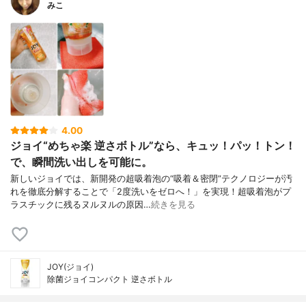
みこ
4.00
ジョイ“めちゃ楽 逆さボトル”なら、キュッ！パッ！トン！
で、瞬間洗い出しを可能に。
新しいジョイでは、新開発の超吸着泡の“吸着＆密閉”テクノロジーが汚
れを徹底分解することで「2度洗いをゼロへ！」を実現！超吸着泡がプ
ラスチックに残るヌルヌルの原因…
続きを見る
JOY(ジョイ)
除菌ジョイコンパクト 逆さボトル