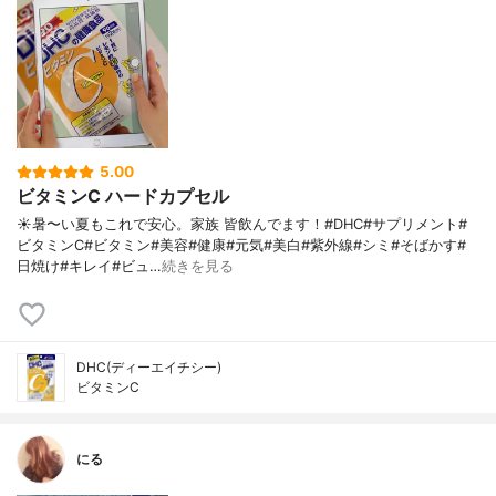
5.00
ビタミンC ハードカプセル
☀️暑〜い夏もこれで安心。家族 皆飲んでます！#DHC#サプリメント#
ビタミンC#ビタミン#美容#健康#元気#美白#紫外線#シミ#そばかす#
日焼け#キレイ#ビュ…
続きを見る
DHC(ディーエイチシー)
ビタミンC
にる