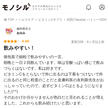
おすすめ商品がもらえる
クチコミポイ活サイト
TOP
ヘルスケア
ビタミンCサプリ
武田(Takeda) ハイシー1000
歯科衛生士
あゆみ
4.00
更新日時：6ヶ月以上前
飲みやすい！
個包装で細粒で飲みやすいの一言。
朝晩と一日２回飲んでいます。味は甘酸っぱい感じで飲み
づらくはないです。私は好きです。
ビタミンCをとらないで外に出るのは下着をつけないで外
に出るのと同じ程度のことだと皮膚科医の友利新先生がお
っしゃっていたので、必ずビタミンCはとるようになりま
した(^^)
そのおかげか分かりませんが色白だと言われることが増え
ました。これからも飲み続けたいと思います。