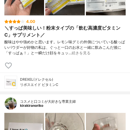
4.00
＼すっぱ美味しい！粉末タイプの「飲む高濃度ビタミン
C」サプリメント／
酸味はやや強めかと思います。レモン味グミの外側についている酸っぱ
いパウダーが好物の私は、ぐっと一口のお水と一緒に飲みこんだ後に
「すっぱぁ！」と一瞬だけ顔をキュッ…
続きを見る
DREXEL(ドレクセル)
リポスエイド ビタミンC
コスメと口コミが大好きな専業主婦
kirakiranoriko