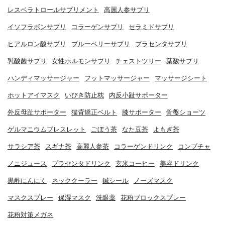
レスベラトロールサプリメント
高麗人参サプリ
イソフラボンサプリ
コラーゲンサプリ
セラミドサプリ
ヒアルロン酸サプリ
ブルーベリーサプリ
プラセンタサプリ
乳酸菌サプリ
女性ホルモンサプリ
チェストツリー
葉酸サプリ
ハンディマッサージャー
フットマッサージャー
マッサージシート
ホットアイマスク
いびき防止枕
内反小趾サポーター
外反母趾サポーター
猫背矯正ベルト
膝サポーター
骨盤ショーツ
ゲルマニウムブレスレット
ごぼう茶
なた豆茶
よもぎ茶
サラシア茶
スギナ茶
高麗人参茶
コラーゲンドリンク
コンブチャ
ノニジュース
プラセンタドリンク
玄米コーヒー
美容ドリンク
黒酢にんにく
ネッククーラー
鍼シール
ノーズマスク
マスクスプレー
保湿マスク
洗眼薬
花粉ブロックスプレー
花粉対策メガネ