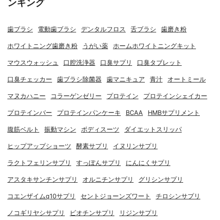
ンキング
歯ブラシ
電動歯ブラシ
デンタルフロス
舌ブラシ
歯磨き粉
ホワイトニング歯磨き粉
うがい薬
ホームホワイトニングキット
マウスウォッシュ
口腔洗浄器
口臭サプリ
口臭タブレット
口臭チェッカー
歯ブラシ除菌器
歯マニキュア
青汁
オートミール
マヌカハニー
コラーゲンゼリー
プロテイン
プロテインシェイカー
プロテインバー
プロテインパンケーキ
BCAA
HMBサプリメント
腹筋ベルト
振動マシン
ボディスーツ
ダイエットスリッパ
ヒップアップショーツ
酵素サプリ
イヌリンサプリ
ラクトフェリンサプリ
すっぽんサプリ
にんにくサプリ
アスタキサンチンサプリ
オルニチンサプリ
グリシンサプリ
コエンザイムq10サプリ
セントジョーンズワート
チロシンサプリ
ノコギリヤシサプリ
ビオチンサプリ
リジンサプリ