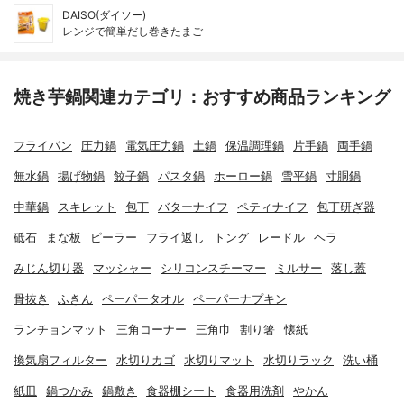
DAISO(ダイソー)
レンジで簡単だし巻きたまご
焼き芋鍋関連カテゴリ：おすすめ商品ランキング
フライパン
圧力鍋
電気圧力鍋
土鍋
保温調理鍋
片手鍋
両手鍋
無水鍋
揚げ物鍋
餃子鍋
パスタ鍋
ホーロー鍋
雪平鍋
寸胴鍋
中華鍋
スキレット
包丁
バターナイフ
ペティナイフ
包丁研ぎ器
砥石
まな板
ピーラー
フライ返し
トング
レードル
ヘラ
みじん切り器
マッシャー
シリコンスチーマー
ミルサー
落し蓋
骨抜き
ふきん
ペーパータオル
ペーパーナプキン
ランチョンマット
三角コーナー
三角巾
割り箸
懐紙
換気扇フィルター
水切りカゴ
水切りマット
水切りラック
洗い桶
紙皿
鍋つかみ
鍋敷き
食器棚シート
食器用洗剤
やかん