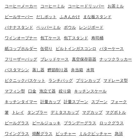
コーヒーメーカー
コーヒーミル
コーヒードリッパー
お茶ミル
ビールサーバー
だしポット
ふきんかけ
まな板スタンド
バナナスタンド
ペッパーミル
ボウル
レンジボード
ワインオープナー
包丁ケース
包丁スタンド
寿司桶
紙コップホルダー
缶切り
ビルトインガスコンロ
バターケース
フリーザーバッグ
ブレッドケース
真空保存容器
ナッツクラッカー
パスタマシン
蒸し器
鰹節削り器
弁当箱
水筒
ピクニックバスケット
ランチバッグ
プリンカップ
マドレーヌ型
マフィン型
口金
泡立て器
絞り袋
キッチンスケール
キッチンタイマー
計量カップ
計量スプーン
スプーン
フォーク
箸
トレイ
タンブラー
デミタスカップ
マグカップ
マグボトル
ビールグラス
ビールジョッキ
ブランデーグラス
ロックグラス
ワイングラス
焼酎グラス
ピッチャー
ミルクピッチャー
急須