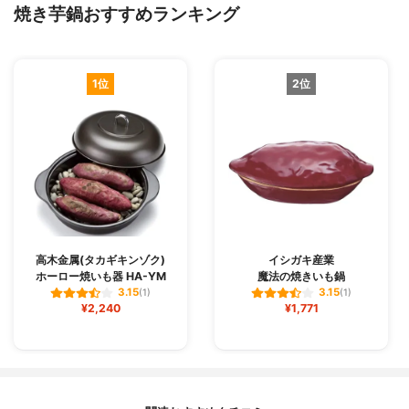
焼き芋鍋おすすめランキング
1位
2位
高木金属(タカギキンゾク)
イシガキ産業
ホーロー焼いも器 HA-YM
魔法の焼きいも鍋
3.15
3.15
(1)
(1)
¥2,240
¥1,771