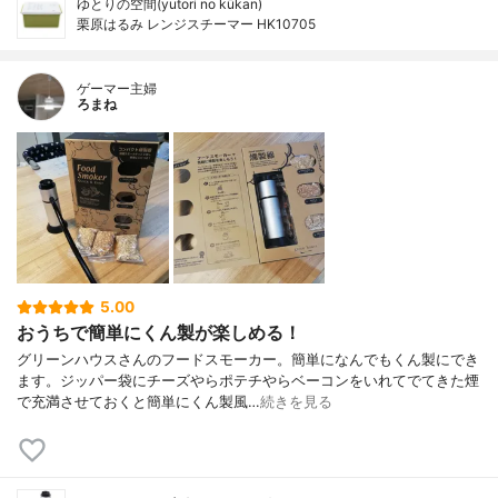
ゆとりの空間(yutori no kūkan)
栗原はるみ レンジスチーマー HK10705
ゲーマー主婦
ろまね
5.00
おうちで簡単にくん製が楽しめる！
グリーンハウスさんのフードスモーカー。簡単になんでもくん製にでき
ます。ジッパー袋にチーズやらポテチやらベーコンをいれてでてきた煙
で充満させておくと簡単にくん製風…
続きを見る