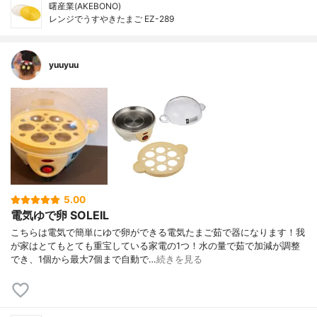
曙産業(AKEBONO)
レンジでうすやきたまご EZ-289
yuuyuu
5.00
電気ゆで卵 SOLEIL
こちらは電気で簡単にゆで卵ができる電気たまご茹で器になります！我
が家はとてもとても重宝している家電の1つ！水の量で茹で加減が調整
でき、1個から最大7個まで自動で…
続きを見る