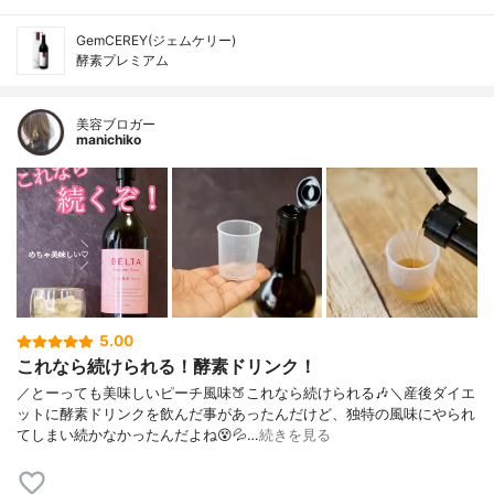
GemCEREY(ジェムケリー)
酵素プレミアム
美容ブロガー
manichiko
5.00
これなら続けられる！酵素ドリンク！
／とーっても美味しいピーチ風味🍑これなら続けられる🎶＼産後ダイエ
ットに酵素ドリンクを飲んだ事があったんだけど、独特の風味にやられ
てしまい続かなかったんだよね😵💦…
続きを見る