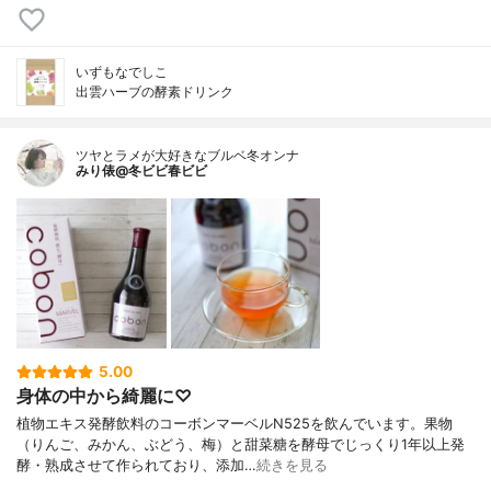
いずもなでしこ
出雲ハーブの酵素ドリンク
ツヤとラメが大好きなブルベ冬オンナ
みり俵@冬ビビ春ビビ
5.00
身体の中から綺麗に♡
植物エキス発酵飲料のコーボンマーベルN525を飲んでいます。果物
（りんご、みかん、ぶどう、梅）と甜菜糖を酵母でじっくり1年以上発
酵・熟成させて作られており、添加…
続きを見る