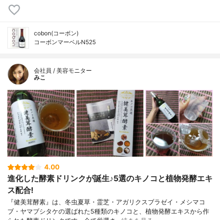
cobon(コーボン)
コーボンマーベルN525
会社員 / 美容モニター
みこ
4.00
進化した酵素ドリンクが誕生♪5選のキノコと植物発酵エキ
ス配合!
『健美茸酵素』は、冬虫夏草・霊芝・アガリクスブラゼイ・メシマコ
ブ・ヤマブシタケの選ばれた5種類のキノコと、植物発酵エキスから作