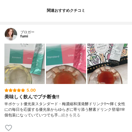
関連おすすめクチコミ
ブロガー
fumi
5.00
美味しく飲んでプチ断食‼️
🌸ポケット優光泉スタンダード・梅濃縮和漢発酵ドリンク‼️〜輝く女性
にの毎日を応援する優光泉からゆらぎに寄り添う酵素ドリンク登場‼️🌸
個包装になっていていつでも手…
続きを見る