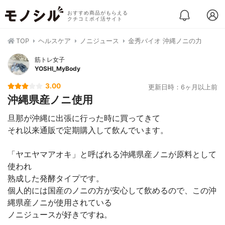
おすすめ商品がもらえる
クチコミポイ活サイト
TOP
ヘルスケア
ノニジュース
金秀バイオ 沖縄ノニの力
筋トレ女子
YOSHI_MyBody
3.00
更新日時：6ヶ月以上前
沖縄県産ノニ使用
旦那が沖縄に出張に行った時に買ってきて
それ以来通販で定期購入して飲んでいます。
「ヤエヤマアオキ」と呼ばれる沖縄県産ノニが原料として
使われ
熟成した発酵タイプです。
個人的には国産のノニの方が安心して飲めるので、この沖
縄県産ノニが使用されている
ノニジュースが好きですね。