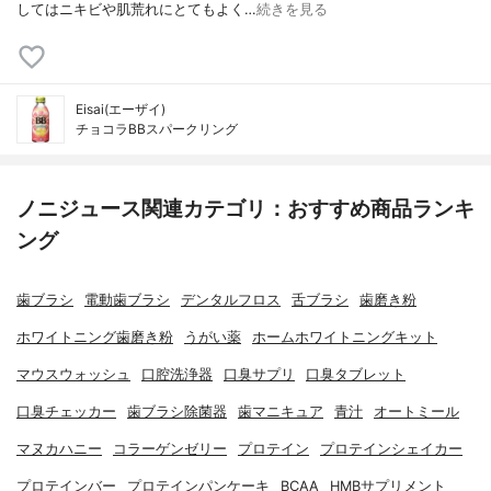
してはニキビや肌荒れにとてもよく…
続きを見る
Eisai(エーザイ)
チョコラBBスパークリング
ノニジュース関連カテゴリ：おすすめ商品ランキ
ング
歯ブラシ
電動歯ブラシ
デンタルフロス
舌ブラシ
歯磨き粉
ホワイトニング歯磨き粉
うがい薬
ホームホワイトニングキット
マウスウォッシュ
口腔洗浄器
口臭サプリ
口臭タブレット
口臭チェッカー
歯ブラシ除菌器
歯マニキュア
青汁
オートミール
マヌカハニー
コラーゲンゼリー
プロテイン
プロテインシェイカー
プロテインバー
プロテインパンケーキ
BCAA
HMBサプリメント