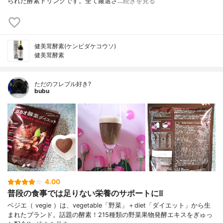
られた酵素ドリンクです。全て厳選さ…
続きを見る
健美茸酵素(ケンビダケコウソ)
健美茸酵素
ただのフレブル好き?
bubu
4.00
普段の食事では足りない栄養のサポートに❕❕
ベジエ（ vegie ）は、vegetable「野菜」＋diet「ダイエット」から生
まれたブランド。話題の酵素！215種類の野菜果物発酵エキスをぎゅっ