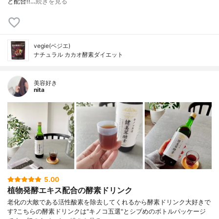
と配合!!…
続きを見る
vegie(ベジエ)
ナチュラル カカオ酵素ダイエット
美容好き
nita
5.00
植物発酵エキス配合の酵素ドリンク
老化の大敵である活性酸素を除去してくれるから 酵素ドリンク大好きで
す? こちらの酵素ドリンクは "キノコ五選"とシブめのボトルパッケージ