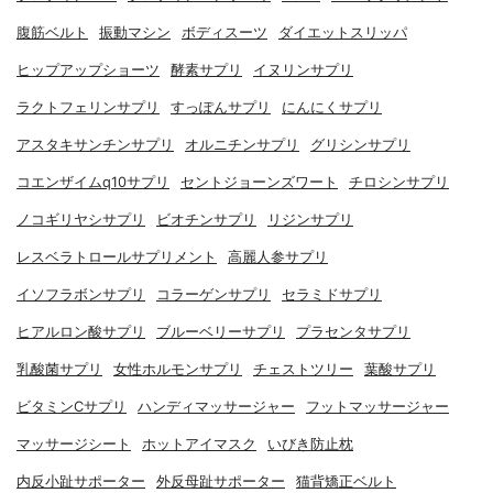
腹筋ベルト
振動マシン
ボディスーツ
ダイエットスリッパ
ヒップアップショーツ
酵素サプリ
イヌリンサプリ
ラクトフェリンサプリ
すっぽんサプリ
にんにくサプリ
アスタキサンチンサプリ
オルニチンサプリ
グリシンサプリ
コエンザイムq10サプリ
セントジョーンズワート
チロシンサプリ
ノコギリヤシサプリ
ビオチンサプリ
リジンサプリ
レスベラトロールサプリメント
高麗人参サプリ
イソフラボンサプリ
コラーゲンサプリ
セラミドサプリ
ヒアルロン酸サプリ
ブルーベリーサプリ
プラセンタサプリ
乳酸菌サプリ
女性ホルモンサプリ
チェストツリー
葉酸サプリ
ビタミンCサプリ
ハンディマッサージャー
フットマッサージャー
マッサージシート
ホットアイマスク
いびき防止枕
内反小趾サポーター
外反母趾サポーター
猫背矯正ベルト