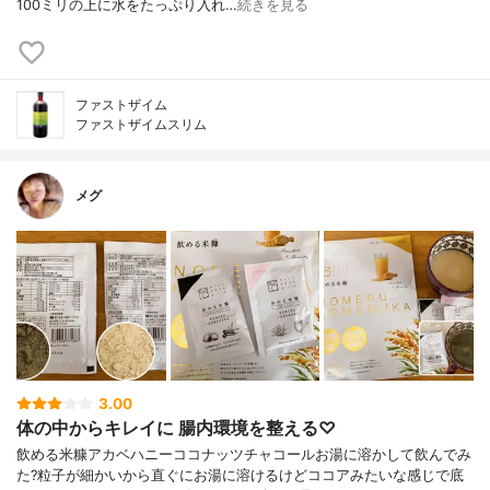
100ミリの上に水をたっぷり入れ…
続きを見る
ファストザイム
ファストザイムスリム
メグ
3.00
体の中からキレイに 腸内環境を整える♡
飲める米糠アカベハニーココナッツチャコールお湯に溶かして飲んでみ
た?粒子が細かいから直ぐにお湯に溶けるけどココアみたいな感じで底