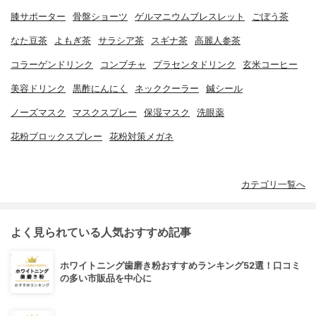
膝サポーター
骨盤ショーツ
ゲルマニウムブレスレット
ごぼう茶
なた豆茶
よもぎ茶
サラシア茶
スギナ茶
高麗人参茶
コラーゲンドリンク
コンブチャ
プラセンタドリンク
玄米コーヒー
美容ドリンク
黒酢にんにく
ネッククーラー
鍼シール
ノーズマスク
マスクスプレー
保湿マスク
洗眼薬
花粉ブロックスプレー
花粉対策メガネ
カテゴリ一覧へ
よく見られている人気おすすめ記事
ホワイトニング歯磨き粉おすすめランキング52選！口コミ
の多い市販品を中心に