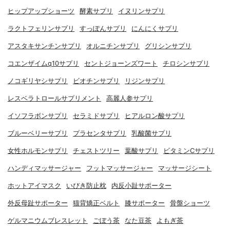
ヒップアップショーツ
酵素サプリ
イヌリンサプリ
ラクトフェリンサプリ
すっぽんサプリ
にんにくサプリ
アスタキサンチンサプリ
オルニチンサプリ
グリシンサプリ
コエンザイムq10サプリ
セントジョーンズワート
チロシンサプリ
ノコギリヤシサプリ
ビオチンサプリ
リジンサプリ
レスベラトロールサプリメント
高麗人参サプリ
イソフラボンサプリ
セラミドサプリ
ヒアルロン酸サプリ
ブルーベリーサプリ
プラセンタサプリ
乳酸菌サプリ
女性ホルモンサプリ
チェストツリー
葉酸サプリ
ビタミンCサプリ
ハンディマッサージャー
フットマッサージャー
マッサージシート
ホットアイマスク
いびき防止枕
内反小趾サポーター
外反母趾サポーター
猫背矯正ベルト
膝サポーター
骨盤ショーツ
ゲルマニウムブレスレット
ごぼう茶
なた豆茶
よもぎ茶