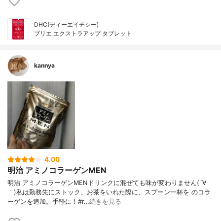
DHC(ディーエイチシー)
ブリエ エクストラアップ タブレット
kannya
4.00
明治 アミノコラーゲンMEN
明治 アミノコラーゲンMENドリンクに混ぜても味が変わりません(´∀
｀)私は勤務先にストック。お茶をいれた際に、スプーン一杯を のコラ
ーゲンを追加。手軽に！#r…
続きを見る