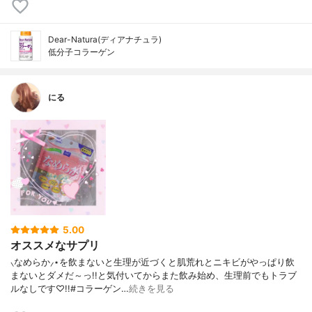
Dear-Natura(ディアナチュラ)
低分子コラーゲン
にる
5.00
オススメなサプリ
⸜なめらか⸝⋆を飲まないと生理が近づくと肌荒れとニキビがやっぱり飲
まないとダメだ～っ!!と気付いてからまた飲み始め、生理前でもトラブ
ルなしです♡!!#コラーゲン…
続きを見る