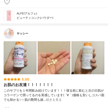
ALFE(アルフェ)
ビューティコンク(パウダー)
ヤッシー
5.00
お肌のお友達！！！！！！！
このサプリを１年間飲み続けています！！！寝る前に飲むと次の日肌が
コラーゲンで潤ってるのを実感しています( ´∀｀)価格も安いしコスパ面
でも助かる✨✨肌の艶間も嬉…
続きを見る