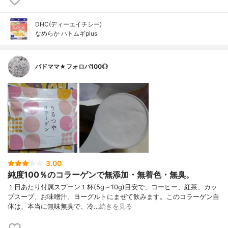
DHC(ディーエイチシー)
なめらか ハトムギplus
バドママ★フォロバ100◎
3.00
純度100％のコラーゲンで無添加・無着色・無臭。
１日あたり付属スプーン１杯(5g～10g)目安で、コーヒー、紅茶、カッ
プスープ、お味噌汁、ヨーグルトにまぜて飲みます。このコラーゲン自
体は、本当に無味無臭で、冷…
続きを見る