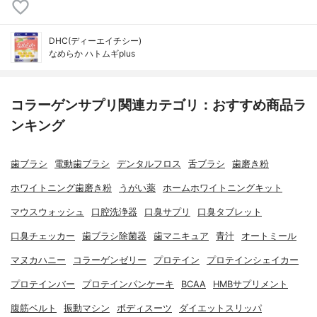
DHC(ディーエイチシー)
なめらか ハトムギplus
コラーゲンサプリ関連カテゴリ：おすすめ商品ラ
ンキング
歯ブラシ
電動歯ブラシ
デンタルフロス
舌ブラシ
歯磨き粉
ホワイトニング歯磨き粉
うがい薬
ホームホワイトニングキット
マウスウォッシュ
口腔洗浄器
口臭サプリ
口臭タブレット
口臭チェッカー
歯ブラシ除菌器
歯マニキュア
青汁
オートミール
マヌカハニー
コラーゲンゼリー
プロテイン
プロテインシェイカー
プロテインバー
プロテインパンケーキ
BCAA
HMBサプリメント
腹筋ベルト
振動マシン
ボディスーツ
ダイエットスリッパ