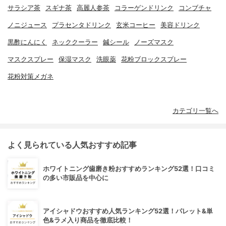
サラシア茶
スギナ茶
高麗人参茶
コラーゲンドリンク
コンブチャ
ノニジュース
プラセンタドリンク
玄米コーヒー
美容ドリンク
黒酢にんにく
ネッククーラー
鍼シール
ノーズマスク
マスクスプレー
保湿マスク
洗眼薬
花粉ブロックスプレー
花粉対策メガネ
カテゴリ一覧へ
よく見られている人気おすすめ記事
ホワイトニング歯磨き粉おすすめランキング52選！口コミ
の多い市販品を中心に
アイシャドウおすすめ人気ランキング52選！パレット&単
色&ラメ入り商品を徹底比較！