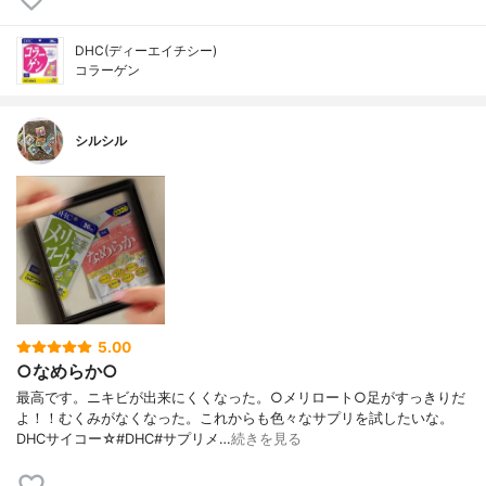
DHC(ディーエイチシー)
コラーゲン
シルシル
5.00
○なめらか○
最高です。ニキビが出来にくくなった。○メリロート○足がすっきりだ
よ！！むくみがなくなった。これからも色々なサプリを試したいな。
DHCサイコー☆#DHC#サプリメ…
続きを見る