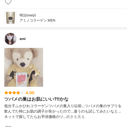
明治(meiji)
アミノコラーゲン MEN
emi
4.00
ツバメの巣はお肌にいい?‼️かな
低分子ふかひれコラーゲンツバメの巣入り以前…ツバメの巣のサプリを
飲んでた時にお肌の調子が良かったので…違うのも試してみたいなと…
ネットで探してたらお手頃価格のツ…
続きを見る