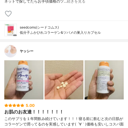
ネットで探してたらお手頃価格のツ…
続きを見る
seedcoms(シードコムス)
低分子ふかひれコラーゲン&ツバメの巣入りカプセル
ヤッシー
5.00
お肌のお友達！！！！！！！
このサプリを１年間飲み続けています！！！寝る前に飲むと次の日肌が
コラーゲンで潤ってるのを実感しています( ´∀｀)価格も安いしコスパ面