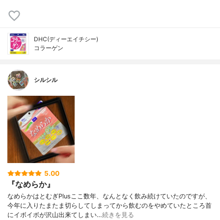
DHC(ディーエイチシー)
コラーゲン
シルシル
5.00
『なめらか』
なめらかはとむぎPlusここ数年、なんとなく飲み続けていたのですが、
今年に入りたまたま切らしてしまってから飲むのをやめていたところ首
にイボイボが沢山出来てしまい…
続きを見る