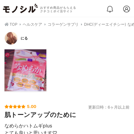
おすすめ商品がもらえる
クチコミポイ活サイト
TOP
ヘルスケア
コラーゲンサプリ
DHC(ディーエイチシー) なめ
にる
5.00
更新日時：6ヶ月以上前
肌トーンアップのために
なめらかハトムギplus
とても良いと思います♡