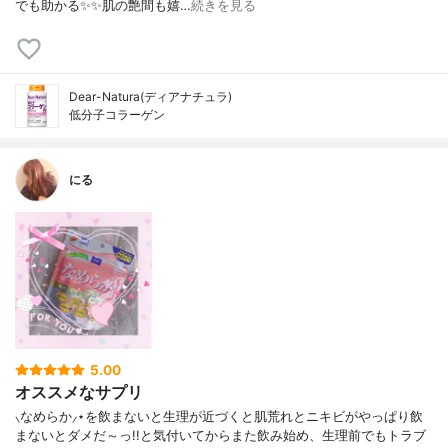
でも助かる✨✨肌の艶間も嬉…
続きを見る
Dear-Natura(ディアナチュラ)
低分子コラーゲン
にる
5.00
オススメなサプリ
⸜なめらか⸝⋆を飲まないと生理が近づくと肌荒れとニキビがやっぱり飲
まないとダメだ～っ!!と気付いてからまた飲み始め、生理前でもトラブ