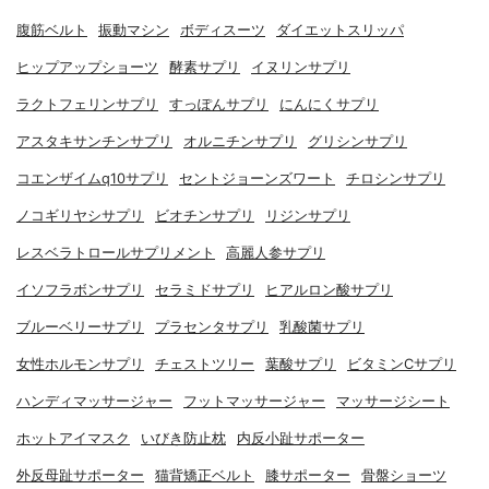
腹筋ベルト
振動マシン
ボディスーツ
ダイエットスリッパ
ヒップアップショーツ
酵素サプリ
イヌリンサプリ
ラクトフェリンサプリ
すっぽんサプリ
にんにくサプリ
アスタキサンチンサプリ
オルニチンサプリ
グリシンサプリ
コエンザイムq10サプリ
セントジョーンズワート
チロシンサプリ
ノコギリヤシサプリ
ビオチンサプリ
リジンサプリ
レスベラトロールサプリメント
高麗人参サプリ
イソフラボンサプリ
セラミドサプリ
ヒアルロン酸サプリ
ブルーベリーサプリ
プラセンタサプリ
乳酸菌サプリ
女性ホルモンサプリ
チェストツリー
葉酸サプリ
ビタミンCサプリ
ハンディマッサージャー
フットマッサージャー
マッサージシート
ホットアイマスク
いびき防止枕
内反小趾サポーター
外反母趾サポーター
猫背矯正ベルト
膝サポーター
骨盤ショーツ