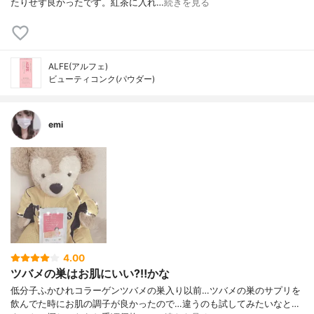
たりせず良かったです。紅茶に入れ…
続きを見る
ALFE(アルフェ)
ビューティコンク(パウダー)
emi
4.00
ツバメの巣はお肌にいい?‼️かな
低分子ふかひれコラーゲンツバメの巣入り以前…ツバメの巣のサプリを
飲んでた時にお肌の調子が良かったので…違うのも試してみたいなと…