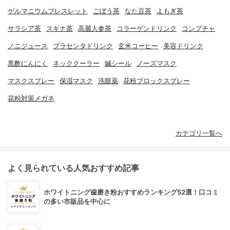
ゲルマニウムブレスレット
ごぼう茶
なた豆茶
よもぎ茶
サラシア茶
スギナ茶
高麗人参茶
コラーゲンドリンク
コンブチャ
ノニジュース
プラセンタドリンク
玄米コーヒー
美容ドリンク
黒酢にんにく
ネッククーラー
鍼シール
ノーズマスク
マスクスプレー
保湿マスク
洗眼薬
花粉ブロックスプレー
花粉対策メガネ
カテゴリ一覧へ
よく見られている人気おすすめ記事
ホワイトニング歯磨き粉おすすめランキング52選！口コミ
の多い市販品を中心に