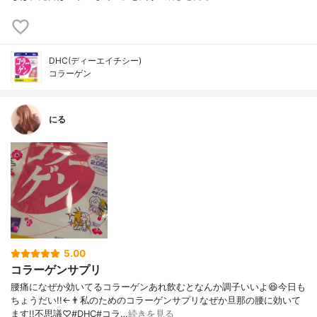
DHC(ディーエイチシー)
コラーゲン
にる
5.00
コラーゲンサプリ
腰痛になぜか効いてるコラーゲンあれ飲むとなんか調子いいよ😆今日も
ちょうだい!!←👨私のためのコラーゲンサプリなぜか旦那の腰に効いて
ます!!不思議♡#DHC#コラ…
続きを見る