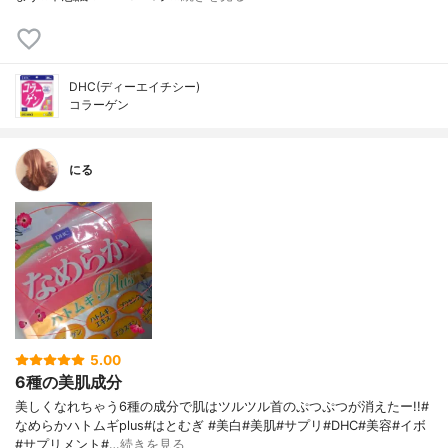
DHC(ディーエイチシー)
コラーゲン
にる
5.00
6種の美肌成分
美しくなれちゃう6種の成分で肌はツルツル首のぷつぷつが消えたー!!#
なめらかハトムギplus#はとむぎ #美白#美肌#サプリ#DHC#美容#イボ
#サプリメント#…
続きを見る