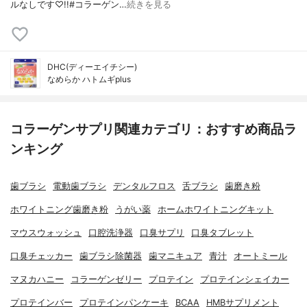
ルなしです♡!!#コラーゲン…
続きを見る
DHC(ディーエイチシー)
なめらか ハトムギplus
コラーゲンサプリ関連カテゴリ：おすすめ商品ラ
ンキング
歯ブラシ
電動歯ブラシ
デンタルフロス
舌ブラシ
歯磨き粉
ホワイトニング歯磨き粉
うがい薬
ホームホワイトニングキット
マウスウォッシュ
口腔洗浄器
口臭サプリ
口臭タブレット
口臭チェッカー
歯ブラシ除菌器
歯マニキュア
青汁
オートミール
マヌカハニー
コラーゲンゼリー
プロテイン
プロテインシェイカー
プロテインバー
プロテインパンケーキ
BCAA
HMBサプリメント