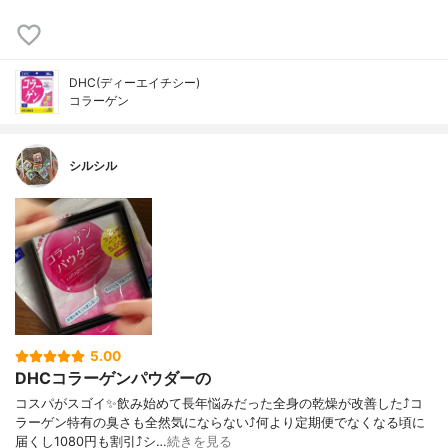
DHC(ディーエイチシー)
コラーゲン
シルシル
5.00
DHCコラーゲンパウダーの
コスパがスゴイ✨飲み始めて長年悩みだった全身の乾燥が改善した⤴︎コ
ラーゲン特有の臭さも全然気にならない⤴︎何より定期便でなくなる頃に
届くし1080円も割引⤴︎シ…
続きを見る