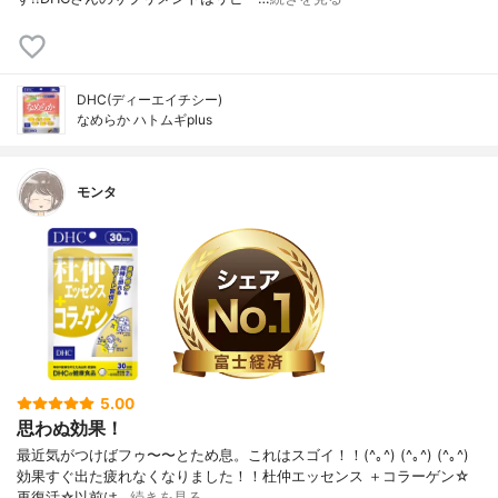
DHC(ディーエイチシー)
なめらか ハトムギplus
モンタ
5.00
思わぬ効果！
最近気がつけばフゥ〜〜とため息。これはスゴイ！！(^｡^) (^｡^) (^｡^)
効果すぐ出た疲れなくなりました！！杜仲エッセンス ＋コラーゲン☆
再復活☆以前は…
続きを見る