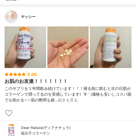
ヤッシー
5.00
お肌のお友達！！！！！！！
このサプリを１年間飲み続けています！！！寝る前に飲むと次の日肌が
コラーゲンで潤ってるのを実感しています( ´∀｀)価格も安いしコスパ面
でも助かる✨✨肌の艶間も嬉…
続きを見る
Dear-Natura(ディアナチュラ)
低分子コラーゲン