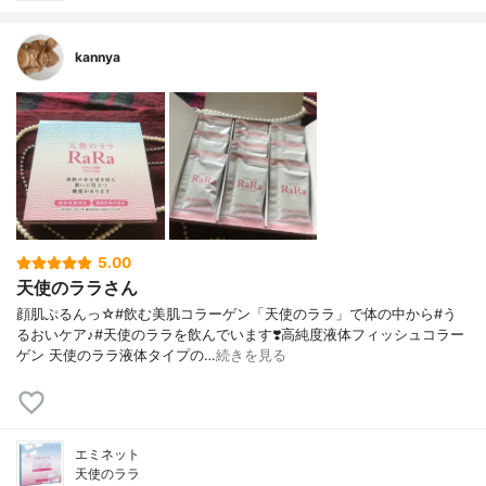
kannya
5.00
天使のララさん
顔肌ぷるんっ☆#飲む美肌コラーゲン「天使のララ」で体の中から#う
るおいケア♪#天使のララを飲んでいます❣️高純度液体フィッシュコラー
ゲン 天使のララ液体タイプの…
続きを見る
エミネット
天使のララ