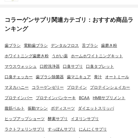
コラーゲンサプリ関連カテゴリ：おすすめ商品ラ
ンキング
歯ブラシ
電動歯ブラシ
デンタルフロス
舌ブラシ
歯磨き粉
ホワイトニング歯磨き粉
うがい薬
ホームホワイトニングキット
マウスウォッシュ
口腔洗浄器
口臭サプリ
口臭タブレット
口臭チェッカー
歯ブラシ除菌器
歯マニキュア
青汁
オートミール
マヌカハニー
コラーゲンゼリー
プロテイン
プロテインシェイカー
プロテインバー
プロテインパンケーキ
BCAA
HMBサプリメント
腹筋ベルト
振動マシン
ボディスーツ
ダイエットスリッパ
ヒップアップショーツ
酵素サプリ
イヌリンサプリ
ラクトフェリンサプリ
すっぽんサプリ
にんにくサプリ