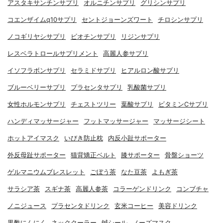
アスタキサンチンサプリ
オルニチンサプリ
グリシンサプリ
コエンザイムq10サプリ
セントジョーンズワート
チロシンサプリ
ノコギリヤシサプリ
ビオチンサプリ
リジンサプリ
レスベラトロールサプリメント
高麗人参サプリ
イソフラボンサプリ
セラミドサプリ
ヒアルロン酸サプリ
ブルーベリーサプリ
プラセンタサプリ
乳酸菌サプリ
女性ホルモンサプリ
チェストツリー
葉酸サプリ
ビタミンCサプリ
ハンディマッサージャー
フットマッサージャー
マッサージシート
ホットアイマスク
いびき防止枕
内反小趾サポーター
外反母趾サポーター
猫背矯正ベルト
膝サポーター
骨盤ショーツ
ゲルマニウムブレスレット
ごぼう茶
なた豆茶
よもぎ茶
サラシア茶
スギナ茶
高麗人参茶
コラーゲンドリンク
コンブチャ
ノニジュース
プラセンタドリンク
玄米コーヒー
美容ドリンク
黒酢にんにく
ネッククーラー
鍼シール
ノーズマスク