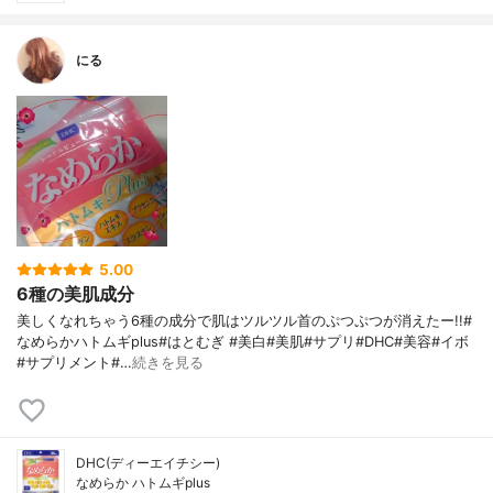
にる
5.00
6種の美肌成分
美しくなれちゃう6種の成分で肌はツルツル首のぷつぷつが消えたー!!#
なめらかハトムギplus#はとむぎ #美白#美肌#サプリ#DHC#美容#イボ
#サプリメント#…
続きを見る
DHC(ディーエイチシー)
なめらか ハトムギplus