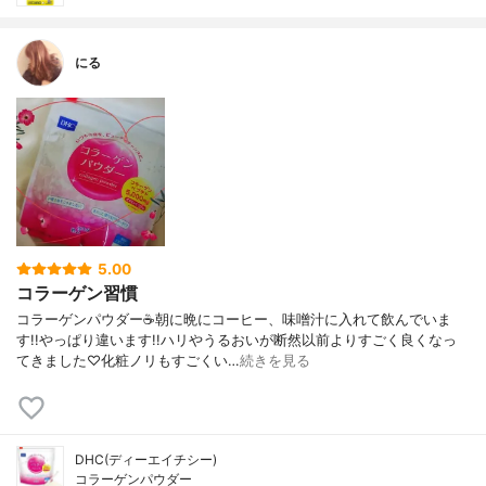
にる
5.00
コラーゲン習慣
コラーゲンパウダー☕朝に晩にコーヒー、味噌汁に入れて飲んでいま
す!!やっぱり違います!!ハリやうるおいが断然以前よりすごく良くなっ
てきました♡化粧ノリもすごくい…
続きを見る
DHC(ディーエイチシー)
コラーゲンパウダー