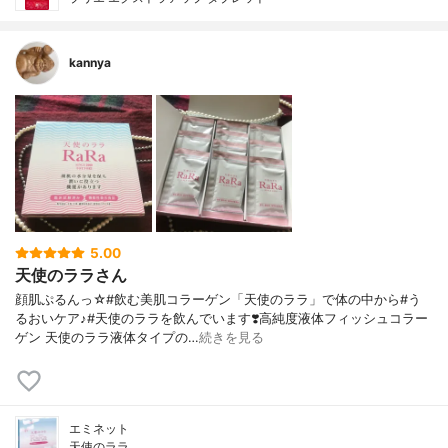
kannya
5.00
天使のララさん
顔肌ぷるんっ☆#飲む美肌コラーゲン「天使のララ」で体の中から#う
るおいケア♪#天使のララを飲んでいます❣️高純度液体フィッシュコラー
ゲン 天使のララ液体タイプの…
続きを見る
エミネット
天使のララ