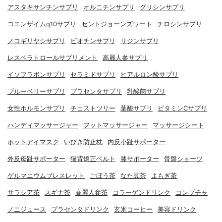
アスタキサンチンサプリ
オルニチンサプリ
グリシンサプリ
コエンザイムq10サプリ
セントジョーンズワート
チロシンサプリ
ノコギリヤシサプリ
ビオチンサプリ
リジンサプリ
レスベラトロールサプリメント
高麗人参サプリ
イソフラボンサプリ
セラミドサプリ
ヒアルロン酸サプリ
ブルーベリーサプリ
プラセンタサプリ
乳酸菌サプリ
女性ホルモンサプリ
チェストツリー
葉酸サプリ
ビタミンCサプリ
ハンディマッサージャー
フットマッサージャー
マッサージシート
ホットアイマスク
いびき防止枕
内反小趾サポーター
外反母趾サポーター
猫背矯正ベルト
膝サポーター
骨盤ショーツ
ゲルマニウムブレスレット
ごぼう茶
なた豆茶
よもぎ茶
サラシア茶
スギナ茶
高麗人参茶
コラーゲンドリンク
コンブチャ
ノニジュース
プラセンタドリンク
玄米コーヒー
美容ドリンク