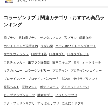
なめらか ハトムギplus
コラーゲンサプリ関連カテゴリ：おすすめ商品ラ
ンキング
歯ブラシ
電動歯ブラシ
デンタルフロス
舌ブラシ
歯磨き粉
ホワイトニング歯磨き粉
うがい薬
ホームホワイトニングキット
マウスウォッシュ
口腔洗浄器
口臭サプリ
口臭タブレット
口臭チェッカー
歯ブラシ除菌器
歯マニキュア
青汁
オートミール
マヌカハニー
コラーゲンゼリー
プロテイン
プロテインシェイカー
プロテインバー
プロテインパンケーキ
BCAA
HMBサプリメント
腹筋ベルト
振動マシン
ボディスーツ
ダイエットスリッパ
ヒップアップショーツ
酵素サプリ
イヌリンサプリ
ラクトフェリンサプリ
すっぽんサプリ
にんにくサプリ