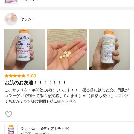
ヤッシー
5.00
お肌のお友達！！！！！！！
このサプリを１年間飲み続けています！！！寝る前に飲むと次の日肌が
コラーゲンで潤ってるのを実感しています( ´∀｀)価格も安いしコスパ面
でも助かる✨✨肌の艶間も嬉…
続きを見る
Dear-Natura(ディアナチュラ)
低分子コラーゲン