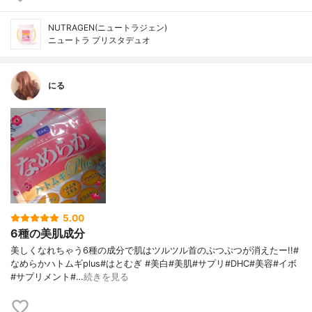
NUTRAGEN(ニュートラジェン)
ニュートラ プリスタデュオ
にる
5.00
6種の美肌成分
美しくなれちゃう6種の成分で肌はツルツル首のぷつぷつが消えたー!!#
なめらかハトムギplus#はとむぎ #美白#美肌#サプリ#DHC#美容#イボ
#サプリメント#…
続きを見る