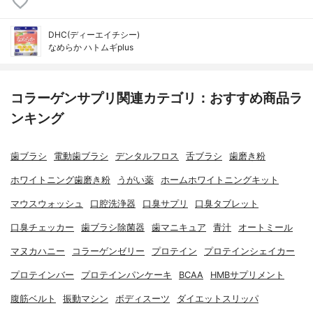
DHC(ディーエイチシー)
なめらか ハトムギplus
コラーゲンサプリ関連カテゴリ：おすすめ商品ラ
ンキング
歯ブラシ
電動歯ブラシ
デンタルフロス
舌ブラシ
歯磨き粉
ホワイトニング歯磨き粉
うがい薬
ホームホワイトニングキット
マウスウォッシュ
口腔洗浄器
口臭サプリ
口臭タブレット
口臭チェッカー
歯ブラシ除菌器
歯マニキュア
青汁
オートミール
マヌカハニー
コラーゲンゼリー
プロテイン
プロテインシェイカー
プロテインバー
プロテインパンケーキ
BCAA
HMBサプリメント
腹筋ベルト
振動マシン
ボディスーツ
ダイエットスリッパ