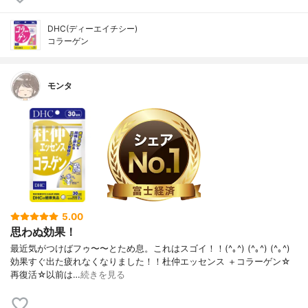
DHC(ディーエイチシー)
コラーゲン
モンタ
5.00
思わぬ効果！
最近気がつけばフゥ〜〜とため息。これはスゴイ！！(^｡^) (^｡^) (^｡^)
効果すぐ出た疲れなくなりました！！杜仲エッセンス ＋コラーゲン☆
再復活☆以前は…
続きを見る