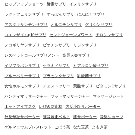
ヒップアップショーツ
酵素サプリ
イヌリンサプリ
ラクトフェリンサプリ
すっぽんサプリ
にんにくサプリ
アスタキサンチンサプリ
オルニチンサプリ
グリシンサプリ
コエンザイムq10サプリ
セントジョーンズワート
チロシンサプリ
ノコギリヤシサプリ
ビオチンサプリ
リジンサプリ
レスベラトロールサプリメント
高麗人参サプリ
イソフラボンサプリ
セラミドサプリ
ヒアルロン酸サプリ
ブルーベリーサプリ
プラセンタサプリ
乳酸菌サプリ
女性ホルモンサプリ
チェストツリー
葉酸サプリ
ビタミンCサプリ
ハンディマッサージャー
フットマッサージャー
マッサージシート
ホットアイマスク
いびき防止枕
内反小趾サポーター
外反母趾サポーター
猫背矯正ベルト
膝サポーター
骨盤ショーツ
ゲルマニウムブレスレット
ごぼう茶
なた豆茶
よもぎ茶