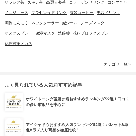
サラシア茶
スギナ茶
高麗人参茶
コラーゲンドリンク
コンブチャ
ノニジュース
プラセンタドリンク
玄米コーヒー
美容ドリンク
黒酢にんにく
ネッククーラー
鍼シール
ノーズマスク
マスクスプレー
保湿マスク
洗眼薬
花粉ブロックスプレー
花粉対策メガネ
カテゴリ一覧へ
よく見られている人気おすすめ記事
ホワイトニング歯磨き粉おすすめランキング52選！口コミ
の多い市販品を中心に
アイシャドウおすすめ人気ランキング52選！パレット&単
色&ラメ入り商品を徹底比較！