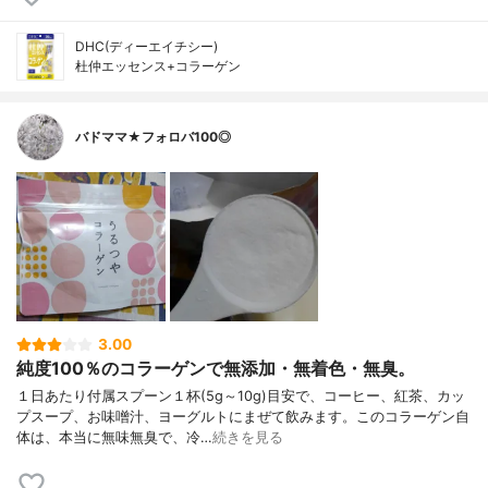
DHC(ディーエイチシー)
杜仲エッセンス+コラーゲン
バドママ★フォロバ100◎
3.00
純度100％のコラーゲンで無添加・無着色・無臭。
１日あたり付属スプーン１杯(5g～10g)目安で、コーヒー、紅茶、カッ
プスープ、お味噌汁、ヨーグルトにまぜて飲みます。このコラーゲン自
体は、本当に無味無臭で、冷…
続きを見る