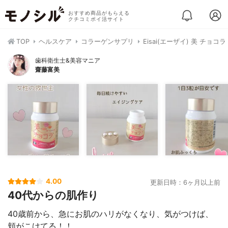
おすすめ商品がもらえる
クチコミポイ活サイト
TOP
ヘルスケア
コラーゲンサプリ
Eisai(エーザイ) 美 チョコラ
歯科衛生士&美容マニア
齋藤富美
4.00
更新日時：6ヶ月以上前
40代からの肌作り
40歳前から、急にお肌のハリがなくなり、気がつけば、
頬がこけてる！！