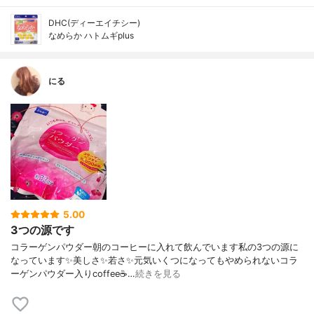
DHC(ディーエイチシー)
なめらか ハトムギplus
にる
5.00
3つの源です
コラーゲンパウダー朝のコーヒーに入れて飲んでいます私の3つの源に
なっています✨美しさ✨若さ✨元気いくつになってもやめられないコラ
ーゲンパウダー入りcoffee☕…
続きを見る