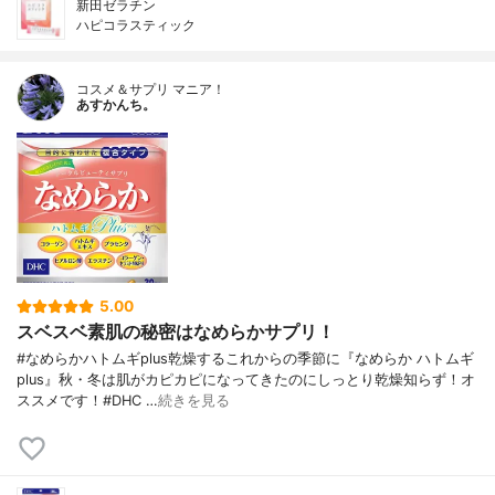
新田ゼラチン
ハピコラスティック
コスメ＆サプリ マニア！
あすかんち。
5.00
スベスベ素肌の秘密はなめらかサプリ！
#なめらかハトムギplus乾燥するこれからの季節に『なめらか ハトムギ
plus』秋・冬は肌がカピカピになってきたのにしっとり乾燥知らず！オ
ススメです！#DHC …
続きを見る