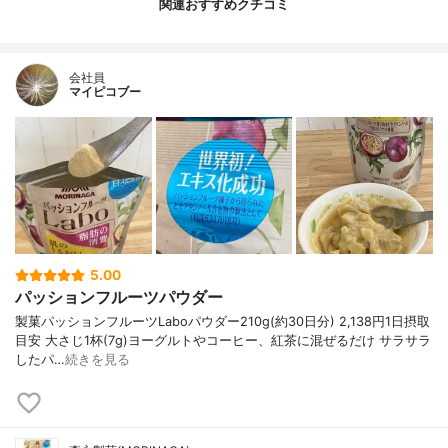
関連おすすめクチコミ
会社員
マイピコブー
5.00
パッションフルーツパウダー
製菓パッションフルーツLaboパウダー210g(約30日分) 2,138円1日摂取
目安 大さじ1杯(7g)ヨーグルトやコーヒー、紅茶に混ぜるだけ サラサラ
したパ…
続きを見る